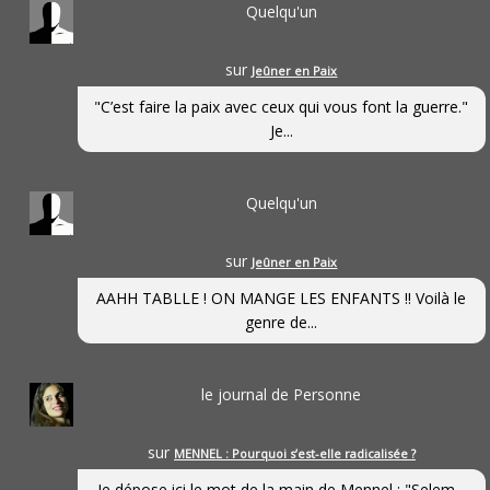
Quelqu'un
sur
Jeûner en Paix
"C’est faire la paix avec ceux qui vous font la guerre."
Je...
Quelqu'un
sur
Jeûner en Paix
AAHH TABLLE ! ON MANGE LES ENFANTS !! Voilà le
genre de...
le journal de Personne
sur
MENNEL : Pourquoi s’est-elle radicalisée ?
Je dépose ici le mot de la main de Mennel : "Selem...