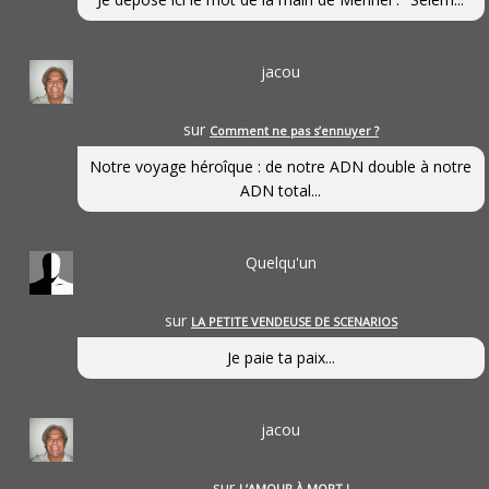
jacou
sur
Comment ne pas s’ennuyer ?
Notre voyage héroîque : de notre ADN double à notre
ADN total...
Quelqu'un
sur
LA PETITE VENDEUSE DE SCENARIOS
Je paie ta paix...
jacou
sur
L’AMOUR À MORT !