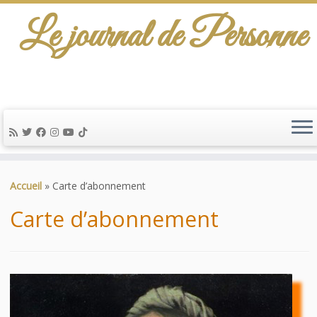
Le journal de Personne
De l'info-scénario pour traiter une question
d'actualité…
Passer
au
Accueil
»
Carte d’abonnement
contenu
Carte d’abonnement