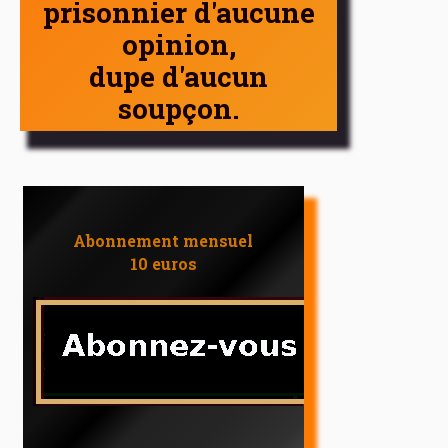
prisonnier d'aucune
opinion,
dupe d'aucun
soupçon.
Abonnement mensuel
10 euros