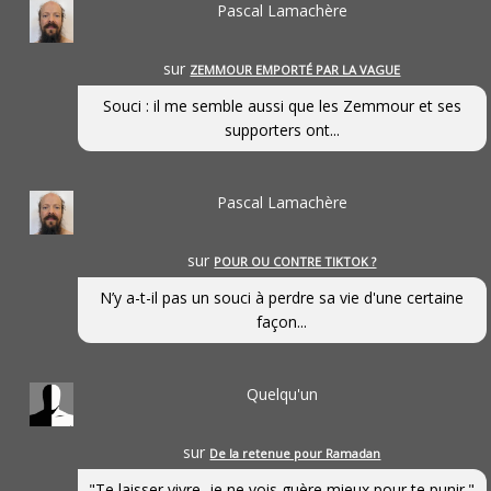
Pascal Lamachère
sur
ZEMMOUR EMPORTÉ PAR LA VAGUE
Souci : il me semble aussi que les Zemmour et ses
supporters ont...
Pascal Lamachère
sur
POUR OU CONTRE TIKTOK ?
N’y a-t-il pas un souci à perdre sa vie d'une certaine
façon...
Quelqu'un
sur
De la retenue pour Ramadan
"Te laisser vivre, je ne vois guère mieux pour te punir."