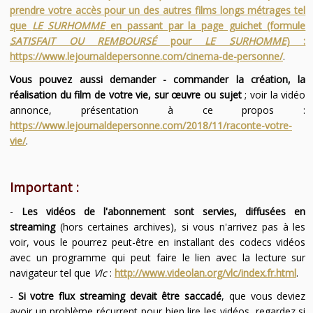
prendre votre accès pour un des autres films longs métrages tel
que
LE SURHOMME
en passant par la page guichet (formule
SATISFAIT OU REMBOURSÉ
pour
LE SURHOMME
) :
https://www.lejournaldepersonne.com/cinema-de-personne/
.
Vous pouvez aussi demander - commander la création, la
réalisation du film de votre vie, sur œuvre ou sujet
; voir la vidéo
annonce, présentation à ce propos :
https://www.lejournaldepersonne.com/2018/11/raconte-votre-
vie/
.
Important :
-
Les vidéos de l'abonnement sont servies, diffusées en
streaming
(hors certaines archives), si vous n'arrivez pas à les
voir, vous le pourrez peut-être en installant des codecs vidéos
avec un programme qui peut faire le lien avec la lecture sur
navigateur tel que
Vlc
:
http://www.videolan.org/vlc/index.fr.html
.
-
Si votre flux streaming devait être saccadé
, que vous deviez
avoir un problème récurrent pour bien lire les vidéos, regardez si