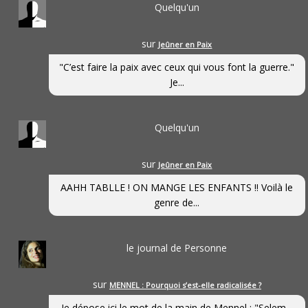
Quelqu'un
sur
Jeûner en Paix
"C’est faire la paix avec ceux qui vous font la guerre."
Je...
Quelqu'un
sur
Jeûner en Paix
AAHH TABLLE ! ON MANGE LES ENFANTS !! Voilà le
genre de...
le journal de Personne
sur
MENNEL : Pourquoi s’est-elle radicalisée ?
Je dépose ici le mot de la main de Mennel : "Selem...