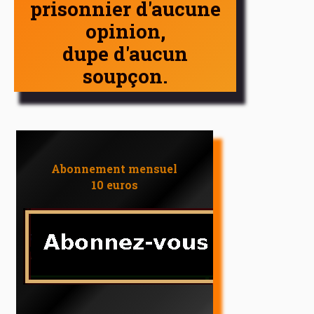
prisonnier d'aucune
opinion,
dupe d'aucun
soupçon.
Abonnement mensuel
10 euros