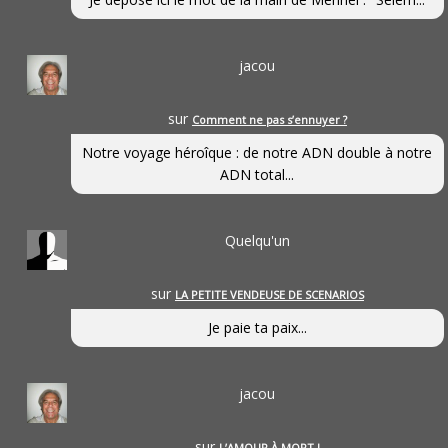
jacou
sur
Comment ne pas s’ennuyer ?
Notre voyage héroîque : de notre ADN double à notre
ADN total...
Quelqu'un
sur
LA PETITE VENDEUSE DE SCENARIOS
Je paie ta paix...
jacou
sur
L’AMOUR À MORT !