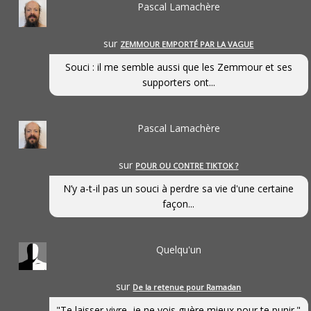
Pascal Lamachère
sur
ZEMMOUR EMPORTÉ PAR LA VAGUE
Souci : il me semble aussi que les Zemmour et ses
supporters ont...
Pascal Lamachère
sur
POUR OU CONTRE TIKTOK ?
N’y a-t-il pas un souci à perdre sa vie d'une certaine
façon...
Quelqu'un
sur
De la retenue pour Ramadan
"Te laisser vivre, je ne vois guère mieux pour te punir."