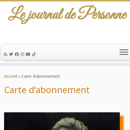
Le journal de Personne
De l'info-scénario pour traiter une question
d'actualité…
Passer
au
Accueil
»
Carte d’abonnement
contenu
Carte d’abonnement