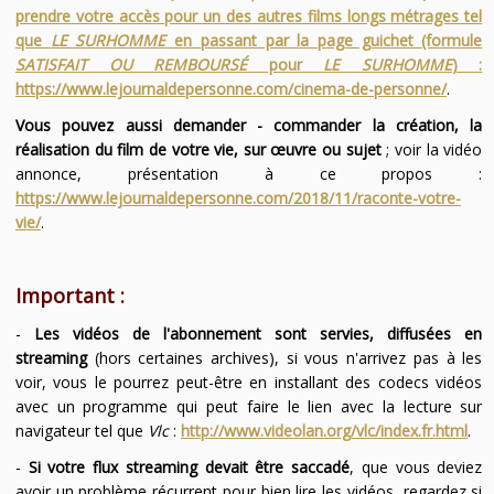
prendre votre accès pour un des autres films longs métrages tel
que
LE SURHOMME
en passant par la page guichet (formule
SATISFAIT OU REMBOURSÉ
pour
LE SURHOMME
) :
https://www.lejournaldepersonne.com/cinema-de-personne/
.
Vous pouvez aussi demander - commander la création, la
réalisation du film de votre vie, sur œuvre ou sujet
; voir la vidéo
annonce, présentation à ce propos :
https://www.lejournaldepersonne.com/2018/11/raconte-votre-
vie/
.
Important :
-
Les vidéos de l'abonnement sont servies, diffusées en
streaming
(hors certaines archives), si vous n'arrivez pas à les
voir, vous le pourrez peut-être en installant des codecs vidéos
avec un programme qui peut faire le lien avec la lecture sur
navigateur tel que
Vlc
:
http://www.videolan.org/vlc/index.fr.html
.
-
Si votre flux streaming devait être saccadé
, que vous deviez
avoir un problème récurrent pour bien lire les vidéos, regardez si