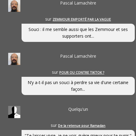
Pascal Lamachère
sur
ZEMMOUR EMPORTÉ PAR LA VAGUE
Souci : il me semble aussi que les Zemmour et ses
supporters ont...
Pascal Lamachère
sur
POUR OU CONTRE TIKTOK ?
N’y a-t-il pas un souci à perdre sa vie d'une certaine
façon...
Quelqu'un
sur
De la retenue pour Ramadan
"Te laisser vivre, je ne vois guère mieux pour te punir."