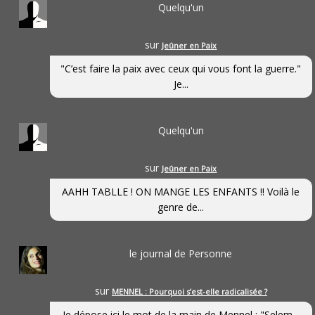
Quelqu'un
sur
Jeûner en Paix
"C’est faire la paix avec ceux qui vous font la guerre."
Je...
Quelqu'un
sur
Jeûner en Paix
AAHH TABLLE ! ON MANGE LES ENFANTS !! Voilà le
genre de...
le journal de Personne
sur
MENNEL : Pourquoi s’est-elle radicalisée ?
Je dépose ici le mot de la main de Mennel : "Selem...