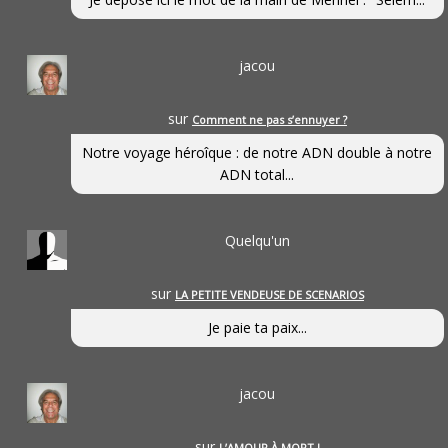
jacou
sur
Comment ne pas s’ennuyer ?
Notre voyage héroîque : de notre ADN double à notre
ADN total...
Quelqu'un
sur
LA PETITE VENDEUSE DE SCENARIOS
Je paie ta paix...
jacou
sur
L’AMOUR À MORT !