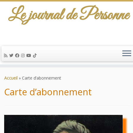
Le journal de Personne
De l'info-scénario pour traiter une question
d'actualité…
Passer
au
Accueil
»
Carte d’abonnement
contenu
Carte d’abonnement