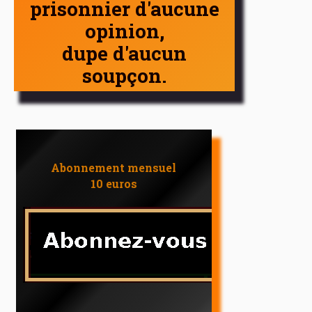
prisonnier d'aucune
opinion,
dupe d'aucun
soupçon.
Abonnement mensuel
10 euros