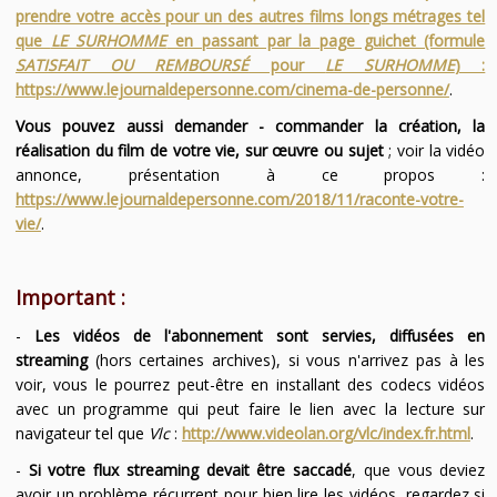
prendre votre accès pour un des autres films longs métrages tel
que
LE SURHOMME
en passant par la page guichet (formule
SATISFAIT OU REMBOURSÉ
pour
LE SURHOMME
) :
https://www.lejournaldepersonne.com/cinema-de-personne/
.
Vous pouvez aussi demander - commander la création, la
réalisation du film de votre vie, sur œuvre ou sujet
; voir la vidéo
annonce, présentation à ce propos :
https://www.lejournaldepersonne.com/2018/11/raconte-votre-
vie/
.
Important :
-
Les vidéos de l'abonnement sont servies, diffusées en
streaming
(hors certaines archives), si vous n'arrivez pas à les
voir, vous le pourrez peut-être en installant des codecs vidéos
avec un programme qui peut faire le lien avec la lecture sur
navigateur tel que
Vlc
:
http://www.videolan.org/vlc/index.fr.html
.
-
Si votre flux streaming devait être saccadé
, que vous deviez
avoir un problème récurrent pour bien lire les vidéos, regardez si