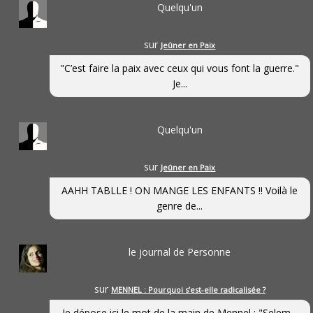
Quelqu'un
sur
Jeûner en Paix
"C’est faire la paix avec ceux qui vous font la guerre."
Je...
Quelqu'un
sur
Jeûner en Paix
AAHH TABLLE ! ON MANGE LES ENFANTS !! Voilà le
genre de...
le journal de Personne
sur
MENNEL : Pourquoi s’est-elle radicalisée ?
Je dépose ici le mot de la main de Mennel : "Selem...