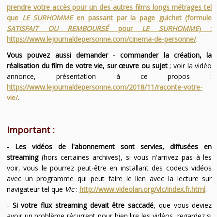
prendre votre accès pour un des autres films longs métrages tel
que
LE SURHOMME
en passant par la page guichet (formule
SATISFAIT OU REMBOURSÉ
pour
LE SURHOMME
) :
https://www.lejournaldepersonne.com/cinema-de-personne/
.
Vous pouvez aussi demander - commander la création, la
réalisation du film de votre vie, sur œuvre ou sujet
; voir la vidéo
annonce, présentation à ce propos :
https://www.lejournaldepersonne.com/2018/11/raconte-votre-
vie/
.
Important :
-
Les vidéos de l'abonnement sont servies, diffusées en
streaming
(hors certaines archives), si vous n'arrivez pas à les
voir, vous le pourrez peut-être en installant des codecs vidéos
avec un programme qui peut faire le lien avec la lecture sur
navigateur tel que
Vlc
:
http://www.videolan.org/vlc/index.fr.html
.
-
Si votre flux streaming devait être saccadé
, que vous deviez
avoir un problème récurrent pour bien lire les vidéos, regardez si