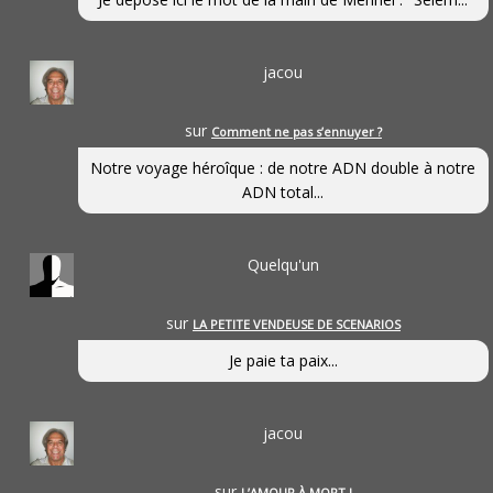
jacou
sur
Comment ne pas s’ennuyer ?
Notre voyage héroîque : de notre ADN double à notre
ADN total...
Quelqu'un
sur
LA PETITE VENDEUSE DE SCENARIOS
Je paie ta paix...
jacou
sur
L’AMOUR À MORT !