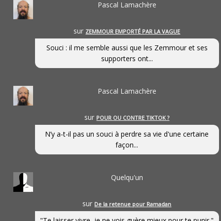
Pascal Lamachère
sur
ZEMMOUR EMPORTÉ PAR LA VAGUE
Souci : il me semble aussi que les Zemmour et ses
supporters ont...
Pascal Lamachère
sur
POUR OU CONTRE TIKTOK ?
N’y a-t-il pas un souci à perdre sa vie d'une certaine
façon...
Quelqu'un
sur
De la retenue pour Ramadan
"Te laisser vivre, je ne vois guère mieux pour te punir."