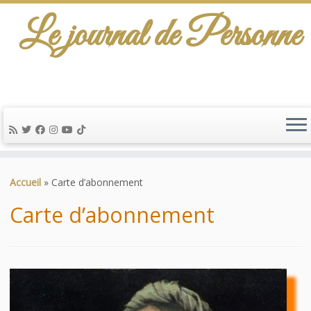
Le journal de Personne
De l'info-scénario pour traiter une question
d'actualité…
Passer
au
Accueil
»
Carte d’abonnement
contenu
Carte d’abonnement