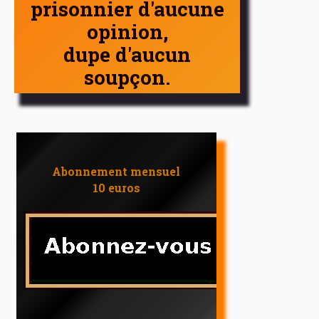
prisonnier d'aucune
opinion,
dupe d'aucun
soupçon.
Abonnement mensuel
10 euros