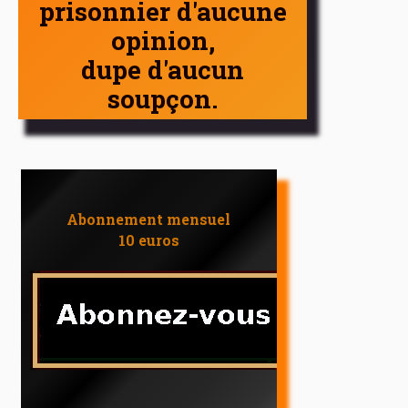
prisonnier d'aucune
opinion,
dupe d'aucun
soupçon.
Abonnement mensuel
10 euros