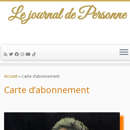
Le journal de Personne
De l'info-scénario pour traiter une question
d'actualité…
Passer
au
Accueil
»
Carte d’abonnement
contenu
Carte d’abonnement