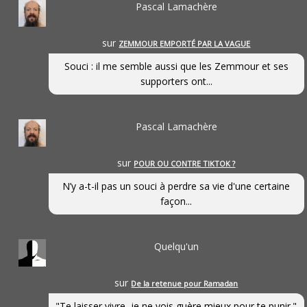
Pascal Lamachère
sur
ZEMMOUR EMPORTÉ PAR LA VAGUE
Souci : il me semble aussi que les Zemmour et ses
supporters ont...
Pascal Lamachère
sur
POUR OU CONTRE TIKTOK ?
N’y a-t-il pas un souci à perdre sa vie d'une certaine
façon...
Quelqu'un
sur
De la retenue pour Ramadan
"Te laisser vivre, je ne vois guère mieux pour te punir."