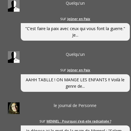
Quelqu'un
sur
Jeûner en Paix
"C’est faire la paix avec ceux qui vous font la guerre."
Je...
Quelqu'un
sur
Jeûner en Paix
AAHH TABLLE ! ON MANGE LES ENFANTS !! Voilà le
genre de...
le journal de Personne
sur
MENNEL : Pourquoi s’est-elle radicalisée ?
Je dépose ici le mot de la main de Mennel : "Selem...