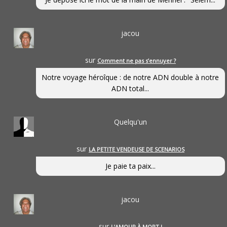
jacou
sur
Comment ne pas s’ennuyer ?
Notre voyage héroîque : de notre ADN double à notre
ADN total...
Quelqu'un
sur
LA PETITE VENDEUSE DE SCENARIOS
Je paie ta paix...
jacou
sur
L’AMOUR À MORT !