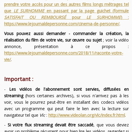
prendre votre accès pour un des autres films longs métrages tel
que
LE SURHOMME
en passant par la page guichet (formule
SATISFAIT OU REMBOURSÉ
pour
LE SURHOMME
) :
https://www.lejournaldepersonne.com/cinema-de-personne/
.
Vous pouvez aussi demander - commander la création, la
réalisation du film de votre vie, sur œuvre ou sujet
; voir la vidéo
annonce, présentation à ce propos :
https://www.lejournaldepersonne.com/2018/11/raconte-votre-
vie/
.
Important :
-
Les vidéos de l'abonnement sont servies, diffusées en
streaming
(hors certaines archives), si vous n'arrivez pas à les
voir, vous le pourrez peut-être en installant des codecs vidéos
avec un programme qui peut faire le lien avec la lecture sur
navigateur tel que
Vlc
:
http://www.videolan.org/vlc/index.fr.html
.
-
Si votre flux streaming devait être saccadé
, que vous deviez
avoir un problème récurrent pour bien lire les vidéos, regardez si