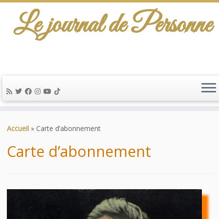
Le journal de Personne
De l'info-scénario pour traiter une question
d'actualité…
Passer
au
Accueil
»
Carte d’abonnement
contenu
Carte d’abonnement