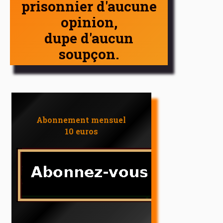
prisonnier d'aucune
opinion,
dupe d'aucun
soupçon.
Abonnement mensuel
10 euros