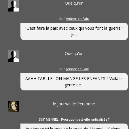
Quelqu'un
sur
Jeûner en Paix
"C’est faire la paix avec ceux qui vous font la guerre."
Je...
Quelqu'un
sur
Jeûner en Paix
AAHH TABLLE ! ON MANGE LES ENFANTS !! Voilà le
genre de...
le journal de Personne
sur
MENNEL : Pourquoi s’est-elle radicalisée ?
Je dépose ici le mot de la main de Mennel : "Selem...