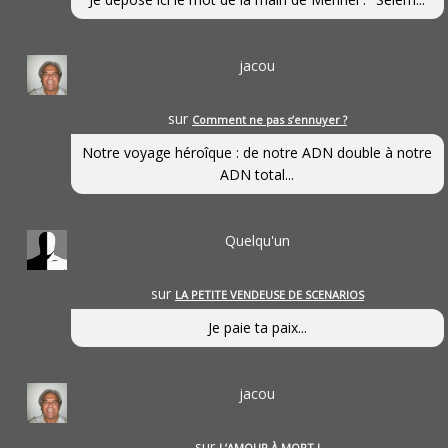
jacou
sur
Comment ne pas s’ennuyer ?
Notre voyage héroîque : de notre ADN double à notre
ADN total...
Quelqu'un
sur
LA PETITE VENDEUSE DE SCENARIOS
Je paie ta paix...
jacou
sur
L’AMOUR À MORT !