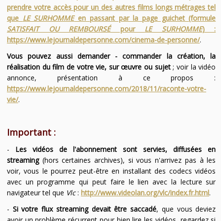
prendre votre accès pour un des autres films longs métrages tel
que
LE SURHOMME
en passant par la page guichet (formule
SATISFAIT OU REMBOURSÉ
pour
LE SURHOMME
) :
https://www.lejournaldepersonne.com/cinema-de-personne/
.
Vous pouvez aussi demander - commander la création, la
réalisation du film de votre vie, sur œuvre ou sujet
; voir la vidéo
annonce, présentation à ce propos :
https://www.lejournaldepersonne.com/2018/11/raconte-votre-
vie/
.
Important :
-
Les vidéos de l'abonnement sont servies, diffusées en
streaming
(hors certaines archives), si vous n'arrivez pas à les
voir, vous le pourrez peut-être en installant des codecs vidéos
avec un programme qui peut faire le lien avec la lecture sur
navigateur tel que
Vlc
:
http://www.videolan.org/vlc/index.fr.html
.
-
Si votre flux streaming devait être saccadé
, que vous deviez
avoir un problème récurrent pour bien lire les vidéos, regardez si