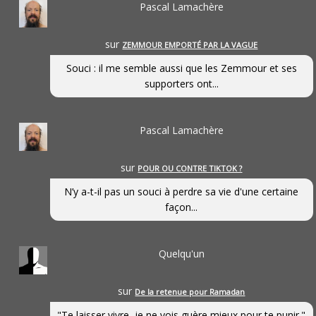
Pascal Lamachère
sur
ZEMMOUR EMPORTÉ PAR LA VAGUE
Souci : il me semble aussi que les Zemmour et ses
supporters ont...
Pascal Lamachère
sur
POUR OU CONTRE TIKTOK ?
N’y a-t-il pas un souci à perdre sa vie d'une certaine
façon...
Quelqu'un
sur
De la retenue pour Ramadan
"Te laisser vivre, je ne vois guère mieux pour te punir."