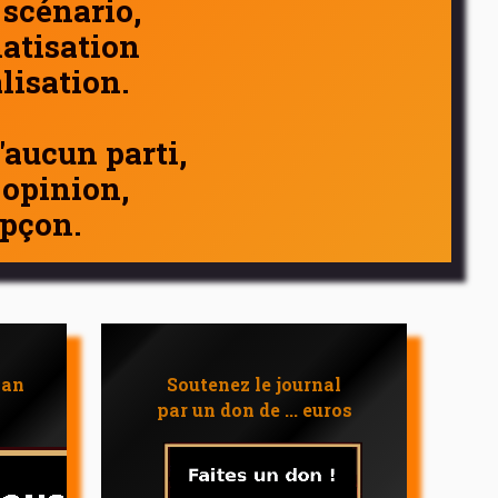
 scénario,
atisation
alisation.
d'aucun parti,
 opinion,
pçon.
 an
Soutenez le journal
par un don de ... euros