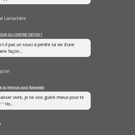
al Lamachère
OUR OU CONTRE TIKTOK ?
a-t-il pas un souci à perdre sa vie d'une
aine façon...
qu'un
e la retenue pour Ramadan
laisser vivre, je ne vois guère mieux pour te
." Ho...
u