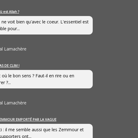
ù est Allah ?
 ne voit bien qu'avec le coeur. L'essentiel est
ible pour...
al Lamachère
AS DE CLIM !
st où le bon sens ? Faut-il en rire ou en
er ?...
al Lamachère
EMMOUR EMPORTÉ PAR LA VAGUE
i : il me semble aussi que les Zemmour et
supporters ont...