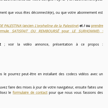
nement que vous êtes déconnecté(e), ou que votre abonnement est
DE PALESTINA
(ancien
L'orpheline de la Palestine
)
et / ou
prendre
ormule
SATISFAIT OU REMBOURSÉ
pour
LE SURHOMME
) :
t
; voir la vidéo annonce, présentation à ce propos :
ous le pourrez peut-être en installant des codecs vidéos avec un
uvez faire des mises à jour de votre navigateur, ensuite faites une
lisez le
formulaire de contact
pour que nous vous fassions des