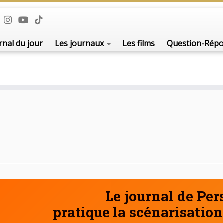
rnal du jour
Les journaux
Les films
Question-Rép
Le journal de Pe
pratique la scénarisation 