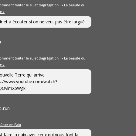
omment traiter le sujet d’agrégation : « La beauté du
e »
ir et à écouter si on ne veut pas être largué...
u
omment traiter le sujet d’agrégation : « La beauté du
e »
ouvelle Terre qui arrive
s://www.youtube.com/watch?
QOvlmXbWgk
qu'un
eûner en Paix
st faire la paix avec ceux qui vous font la