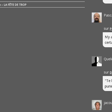
n – LA FÊTE DE TROP
Pasc
sur
P
N’y 
cert
Quel
sur
D
"Te 
punir
jaco