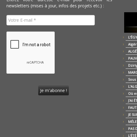
newsletters (mises à jour, infos des projets etc.) :
L’ÉG
Algér
ALGÉ
PAUV
Dziri
MARO
Sous
L’AL
Où es
J’AI 
FAUT-
JE SU
MÉLE
PAS D
L’ÉT