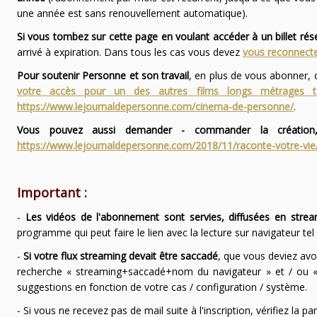
une année est sans renouvellement automatique).
Si vous tombez sur cette page en voulant accéder à un billet ré
arrivé à expiration. Dans tous les cas vous devez
vous reconnecte
Pour soutenir Personne et son travail
, en plus de vous abonner,
votre accès pour un des autres films longs métrages
https://www.lejournaldepersonne.com/cinema-de-personne/
.
Vous pouvez aussi demander - commander la création,
https://www.lejournaldepersonne.com/2018/11/raconte-votre-vie
Important :
-
Les vidéos de l'abonnement sont servies, diffusées en strea
programme qui peut faire le lien avec la lecture sur navigateur te
-
Si votre flux streaming devait être saccadé
, que vous deviez avo
recherche « streaming+saccadé+nom du navigateur » et / ou « 
suggestions en fonction de votre cas / configuration / système.
- Si vous ne recevez pas de mail suite à l'inscription, vérifiez la 