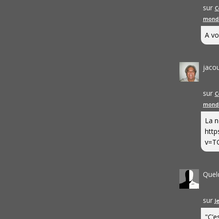
sur
C
mond
A vo
jaco
sur
C
mond
La n
http
v=T
Quel
sur
J
"C’e