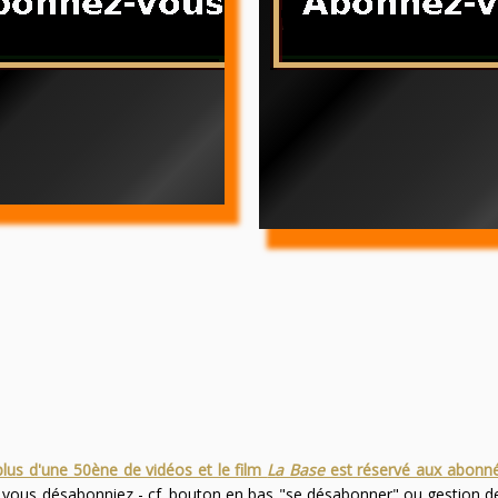
plus d'une 50ène de vidéos et le film
La Base
est réservé aux abonn
s vous désabonniez - cf. bouton en bas "se désabonner" ou gestion 