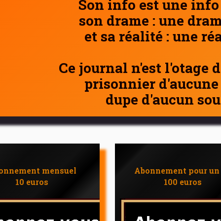
Son info est une info
son drame : une dram
et sa réalité : une ré
Ce journal n'est l'otage 
prisonnier d'aucune
dupe d'aucun sou
onnement mensuel
Abonnement pour un
10 euros
100 euros