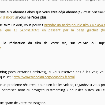
servé aux abonnés alors que vous êtes déjà abonné(e)
, c'est certai
r d'abord
si vous ne l'êtes plus
.
 de faire un don, vous pouvez
prendre un accès pour le film
LA CASA 
 tel que
LE SURHOMME
en passant par la page guichet (f
 la réalisation du film de votre vie, sur œuvre ou suje
/
.
ming
(hors certaines archives), si vous n'arrivez pas à les voir, v
l que
Vlc
:
http://www.videolan.org/vlc/index.fr.html
.
ir un problème récurrent pour bien lire les vidéos, regardez si vous po
optimiser+nom du navigateur+streaming » pour des pistes, ou uti
partie spam de votre messagerie.