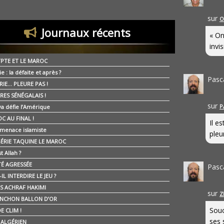
sur
O
Journaux récents
« On
invis
YPTE ET LE MAROC
ie : la défaite et après ?
Pasc
RIE… PLEURE PAS !
RES SÉNÉGALAIS !
sur
P
ya défie l’Amérique
C AU FINAL !
Il e
 menace islamiste
pleur
GÉRIE TAQUINE LE MAROC
t Allah ?
ÉTÉ AGRESSÉE
Pasc
IL INTERDIRE LE JEU ?
IS ACHRAF HAKIMI
sur
Z
NCHON BALLON D’OR
Souc
E CLIM !
ses 
É ALGÉRIEN