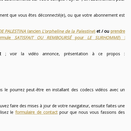
nement que vous êtes déconnecté(e), ou que votre abonnement est
DE PALESTINA
(ancien
L'orpheline de la Palestine
)
et / ou
prendre
ormule
SATISFAIT OU REMBOURSÉ
pour
LE SURHOMME
) :
t
; voir la vidéo annonce, présentation à ce propos :
ous le pourrez peut-être en installant des codecs vidéos avec un
uvez faire des mises à jour de votre navigateur, ensuite faites une
lisez le
formulaire de contact
pour que nous vous fassions des