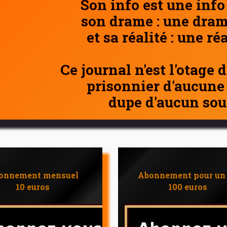
Son info est une info
son drame : une dram
et sa réalité : une ré
Ce journal n'est l'otage 
prisonnier d'aucune
dupe d'aucun sou
onnement mensuel
Abonnement pour un
10 euros
100 euros