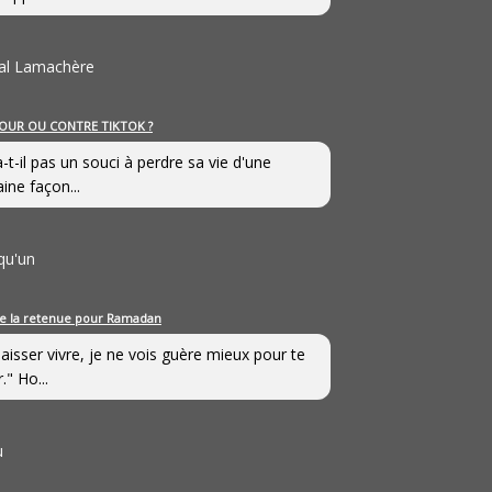
al Lamachère
OUR OU CONTRE TIKTOK ?
a-t-il pas un souci à perdre sa vie d'une
aine façon...
qu'un
e la retenue pour Ramadan
laisser vivre, je ne vois guère mieux pour te
." Ho...
u