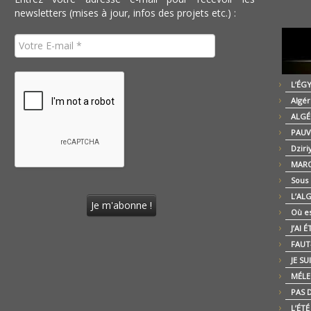
newsletters (mises à jour, infos des projets etc.) :
L’ÉG
Algér
ALGÉ
PAUV
Dziri
MARO
Sous
L’AL
Où es
J’AI 
FAUT-
JE SU
MÉLE
PAS D
L’ÉT