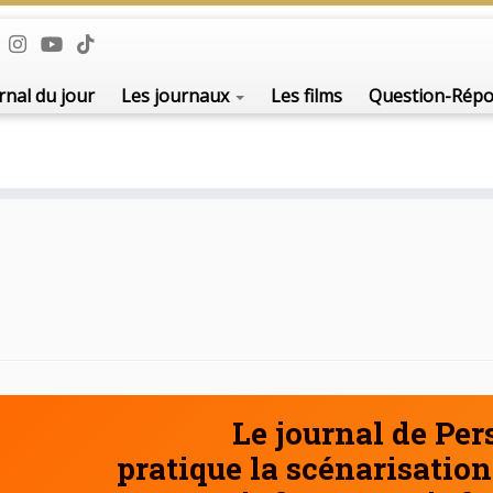
De l'i
rnal du jour
Les journaux
Les films
Question-Rép
Le journal de Pe
pratique la scénarisation 