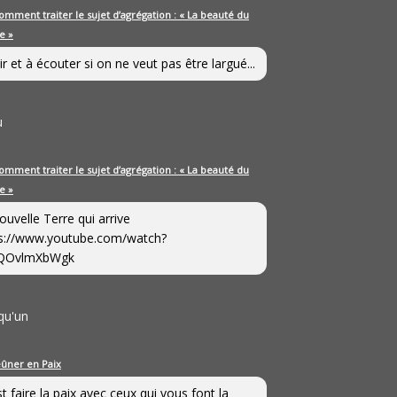
omment traiter le sujet d’agrégation : « La beauté du
e »
ir et à écouter si on ne veut pas être largué...
u
omment traiter le sujet d’agrégation : « La beauté du
e »
ouvelle Terre qui arrive
s://www.youtube.com/watch?
QOvlmXbWgk
qu'un
eûner en Paix
st faire la paix avec ceux qui vous font la