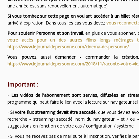
une année est sans renouvellement automatique).
Si vous tombez sur cette page en voulant accéder à un billet ré
arrivé à expiration. Dans tous les cas vous devez
vous reconnecte
Pour soutenir Personne et son travail
, en plus de vous abonner,
votre accès pour un des autres films longs métrages
https://www.lejournaldepersonne.com/cinema-de-personne/
.
Vous pouvez aussi demander - commander la création,
https://www.lejournaldepersonne.com/2018/11/raconte-votre-vie
Important :
-
Les vidéos de l'abonnement sont servies, diffusées en strea
programme qui peut faire le lien avec la lecture sur navigateur te
-
Si votre flux streaming devait être saccadé
, que vous deviez avo
recherche « streaming+saccadé+nom du navigateur » et / ou « 
suggestions en fonction de votre cas / configuration / système.
- Si vous ne recevez pas de mail suite à l'inscription, vérifiez la 