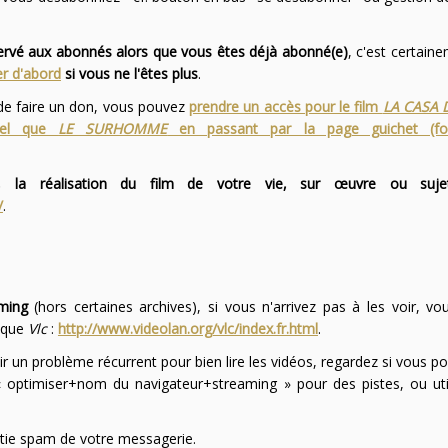
servé aux abonnés alors que vous êtes déjà abonné(e)
, c'est certai
r d'abord
si vous ne l'êtes plus
.
 de faire un don, vous pouvez
prendre un accès pour le film
LA CASA 
 tel que
LE SURHOMME
en passant par la page guichet (f
 la réalisation du film de votre vie, sur œuvre ou suje
/
.
ming
(hors certaines archives), si vous n'arrivez pas à les voir, v
l que
Vlc
:
http://www.videolan.org/vlc/index.fr.html
.
ir un problème récurrent pour bien lire les vidéos, regardez si vous po
optimiser+nom du navigateur+streaming » pour des pistes, ou uti
partie spam de votre messagerie.