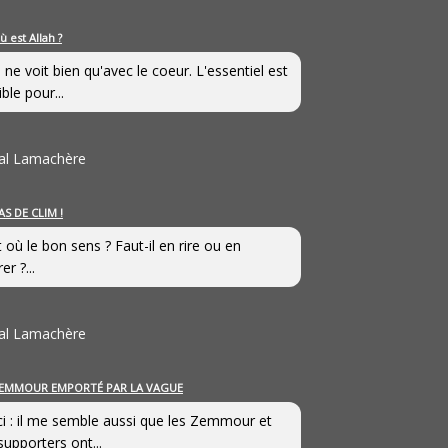
ù est Allah ?
 ne voit bien qu'avec le coeur. L'essentiel est
ible pour...
al Lamachère
AS DE CLIM !
st où le bon sens ? Faut-il en rire ou en
er ?...
al Lamachère
EMMOUR EMPORTÉ PAR LA VAGUE
i : il me semble aussi que les Zemmour et
supporters ont...