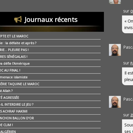
sur
O
Journaux récents
« On
invis
YPTE ET LE MAROC
ie : la défaite et après ?
Pasc
RIE… PLEURE PAS !
RES SÉNÉGALAIS !
sur
P
ya défie l’Amérique
C AU FINAL !
Il e
 menace islamiste
pleur
GÉRIE TAQUINE LE MAROC
t Allah ?
ÉTÉ AGRESSÉE
Pasc
IL INTERDIRE LE JEU ?
IS ACHRAF HAKIMI
sur
Z
NCHON BALLON D’OR
Souc
E CLIM !
ses 
É ALGÉRIEN