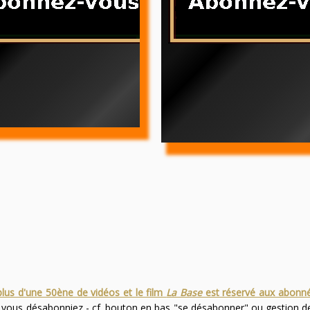
plus d'une 50ène de vidéos et le film
La Base
est réservé aux abonn
s vous désabonniez - cf. bouton en bas "se désabonner" ou gestion 