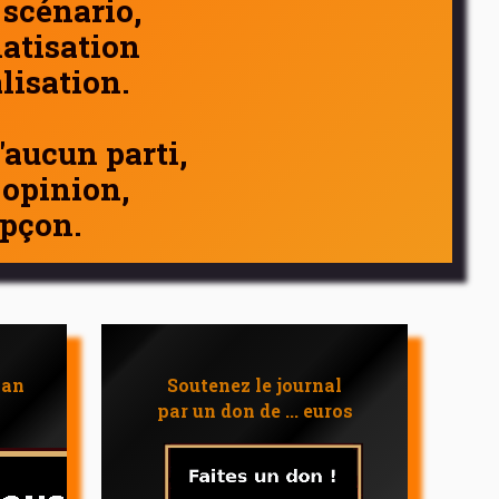
 scénario,
atisation
alisation.
d'aucun parti,
 opinion,
pçon.
 an
Soutenez le journal
par un don de ... euros