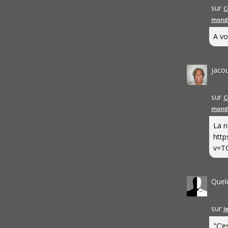
sur
C
mond
A vo
jaco
sur
C
mond
La n
http
v=T
Quel
sur
J
"C’e