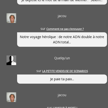
jacou
sur
Comment ne pas s’ennuyer ?
Notre voyage héroîque : de notre ADN double à notre
ADN total...
Quelqu'un
sur
LA PETITE VENDEUSE DE SCENARIOS
Je paie ta paix...
jacou
sur
L’AMOUR À MORT !