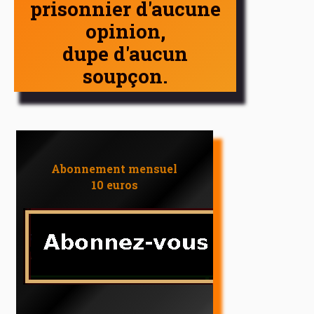
prisonnier d'aucune
opinion,
dupe d'aucun
soupçon.
Abonnement mensuel
10 euros