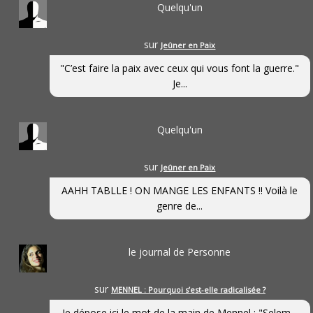
Quelqu'un
sur
Jeûner en Paix
"C’est faire la paix avec ceux qui vous font la guerre."
Je...
Quelqu'un
sur
Jeûner en Paix
AAHH TABLLE ! ON MANGE LES ENFANTS !! Voilà le
genre de...
le journal de Personne
sur
MENNEL : Pourquoi s’est-elle radicalisée ?
Je dépose ici le mot de la main de Mennel : "Selem...