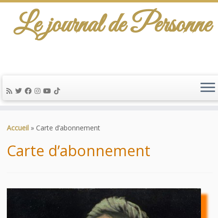
Le journal de Personne
De l'info-scénario pour traiter une question
d'actualité…
Passer
au
Accueil
»
Carte d’abonnement
contenu
Carte d’abonnement