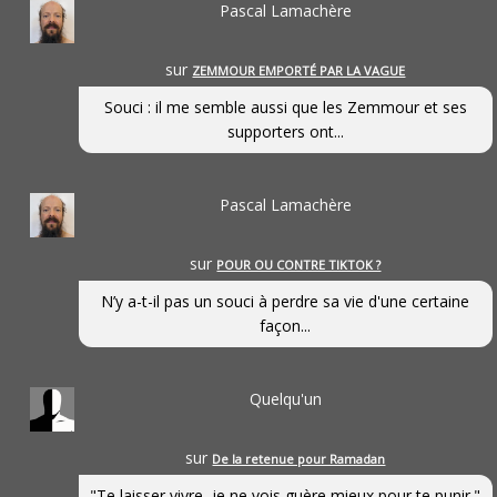
Pascal Lamachère
sur
ZEMMOUR EMPORTÉ PAR LA VAGUE
Souci : il me semble aussi que les Zemmour et ses
supporters ont...
Pascal Lamachère
sur
POUR OU CONTRE TIKTOK ?
N’y a-t-il pas un souci à perdre sa vie d'une certaine
façon...
Quelqu'un
sur
De la retenue pour Ramadan
"Te laisser vivre, je ne vois guère mieux pour te punir."