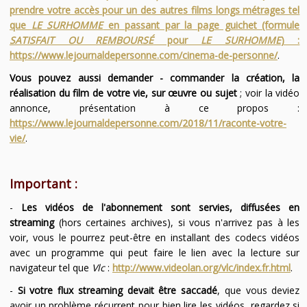
prendre votre accès pour un des autres films longs métrages tel
que
LE SURHOMME
en passant par la page guichet (formule
SATISFAIT OU REMBOURSÉ
pour
LE SURHOMME
) :
https://www.lejournaldepersonne.com/cinema-de-personne/
.
Vous pouvez aussi demander - commander la création, la
réalisation du film de votre vie, sur œuvre ou sujet
; voir la vidéo
annonce, présentation à ce propos :
https://www.lejournaldepersonne.com/2018/11/raconte-votre-
vie/
.
Important :
-
Les vidéos de l'abonnement sont servies, diffusées en
streaming
(hors certaines archives), si vous n'arrivez pas à les
voir, vous le pourrez peut-être en installant des codecs vidéos
avec un programme qui peut faire le lien avec la lecture sur
navigateur tel que
Vlc
:
http://www.videolan.org/vlc/index.fr.html
.
-
Si votre flux streaming devait être saccadé
, que vous deviez
avoir un problème récurrent pour bien lire les vidéos, regardez si