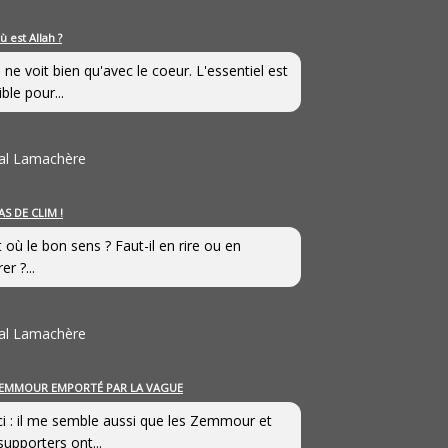
ù est Allah ?
 ne voit bien qu'avec le coeur. L'essentiel est
ible pour...
al Lamachère
AS DE CLIM !
st où le bon sens ? Faut-il en rire ou en
er ?...
al Lamachère
EMMOUR EMPORTÉ PAR LA VAGUE
i : il me semble aussi que les Zemmour et
supporters ont...