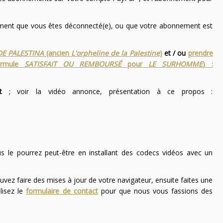
nement que vous êtes déconnecté(e), ou que votre abonnement est
DE PALESTINA
(ancien
L'orpheline de la Palestine
)
et / ou
prendre
ormule
SATISFAIT OU REMBOURSÉ
pour
LE SURHOMME
) :
t
; voir la vidéo annonce, présentation à ce propos :
ous le pourrez peut-être en installant des codecs vidéos avec un
uvez faire des mises à jour de votre navigateur, ensuite faites une
lisez le
formulaire de contact
pour que nous vous fassions des