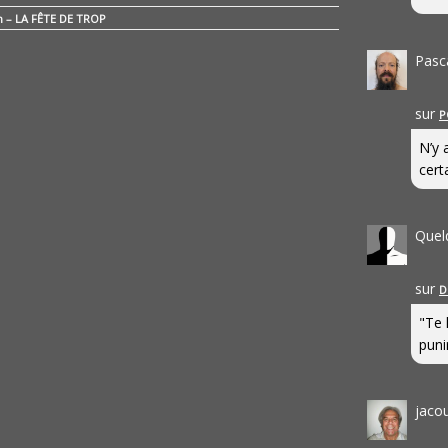
n – LA FÊTE DE TROP
Pasc
sur
P
N’y 
cert
Quel
sur
D
"Te 
punir
jaco