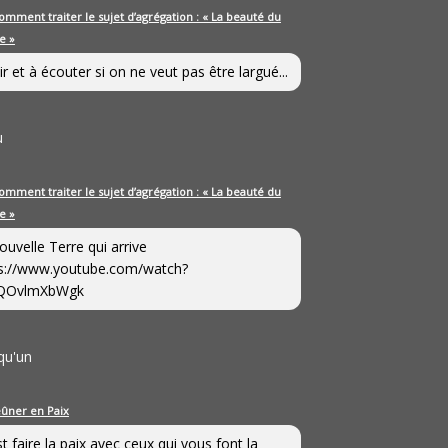
omment traiter le sujet d’agrégation : « La beauté du
e »
ir et à écouter si on ne veut pas être largué...
u
omment traiter le sujet d’agrégation : « La beauté du
e »
ouvelle Terre qui arrive
s://www.youtube.com/watch?
QOvlmXbWgk
qu'un
eûner en Paix
st faire la paix avec ceux qui vous font la