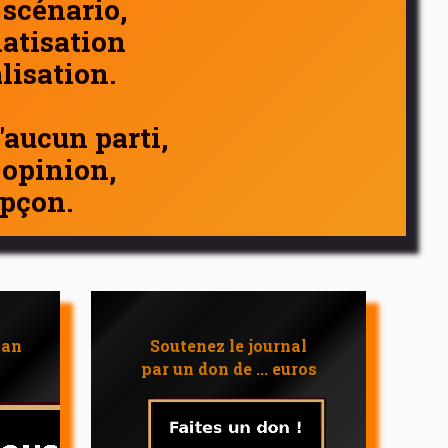
 scénario,
atisation
alisation.
d'aucun parti,
 opinion,
pçon.
 an
Soutenez le journal
par un don de ... euros