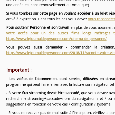
une année est sans renouvellement automatique).
Si vous tombez sur cette page en voulant accéder à un billet ré
arrivé à expiration. Dans tous les cas vous devez
vous reconnecte
Pour soutenir Personne et son travail
, en plus de vous abonner,
votre accès pour un des autres films longs métrages
https://www.lejournaldepersonne.com/cinema-de-personne/
.
Vous pouvez aussi demander - commander la création,
https://www.lejournaldepersonne.com/2018/11/raconte-votre-vie
Important :
-
Les vidéos de l'abonnement sont servies, diffusées en strea
programme qui peut faire le lien avec la lecture sur navigateur te
-
Si votre flux streaming devait être saccadé
, que vous deviez avo
recherche « streaming+saccadé+nom du navigateur » et / ou « 
suggestions en fonction de votre cas / configuration / système.
- Si vous ne recevez pas de mail suite à l'inscription, vérifiez la 