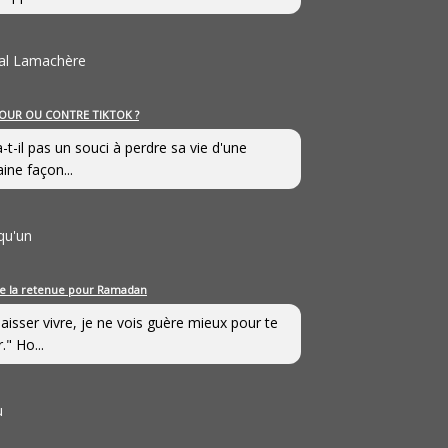
al Lamachère
OUR OU CONTRE TIKTOK ?
a-t-il pas un souci à perdre sa vie d'une
aine façon...
qu'un
e la retenue pour Ramadan
laisser vivre, je ne vois guère mieux pour te
." Ho...
u