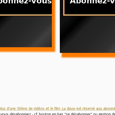
plus d'une 50ène de vidéos et le film
La Base
est réservé aux abonn
s vous désabonniez - cf. bouton en bas "se désabonner" ou gestion 