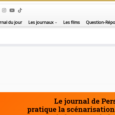
De l'i
rnal du jour
Les journaux
Les films
Question-Rép
Le journal de Pe
pratique la scénarisation 