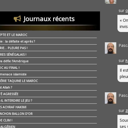
sur
O
Journaux récents
« On
invis
YPTE ET LE MAROC
ie : la défaite et après ?
Pasc
RIE… PLEURE PAS !
RES SÉNÉGALAIS !
sur
P
ya défie l’Amérique
C AU FINAL !
Il e
 menace islamiste
pleur
GÉRIE TAQUINE LE MAROC
t Allah ?
ÉTÉ AGRESSÉE
Pasc
IL INTERDIRE LE JEU ?
IS ACHRAF HAKIMI
sur
Z
NCHON BALLON D’OR
Souc
E CLIM !
ses 
É ALGÉRIEN