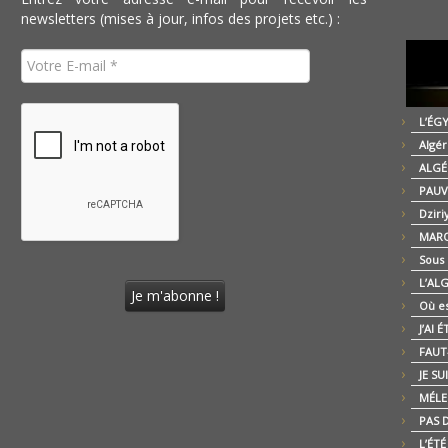
newsletters (mises à jour, infos des projets etc.) :
L’ÉG
Algér
ALGÉ
PAUV
Dziri
MARO
Sous
L’AL
Où es
J’AI 
FAUT-
JE SU
MÉLE
PAS D
L’ÉT