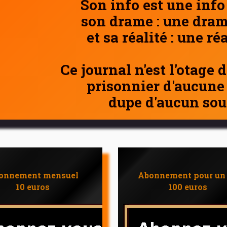
Son info est une info
son drame : une dram
et sa réalité : une ré
Ce journal n'est l'otage 
prisonnier d'aucune
dupe d'aucun sou
onnement mensuel
Abonnement pour un
10 euros
100 euros