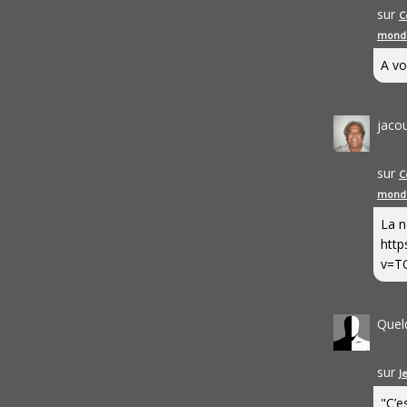
sur
C
mond
A vo
jaco
sur
C
mond
La n
http
v=T
Quel
sur
J
"C’e