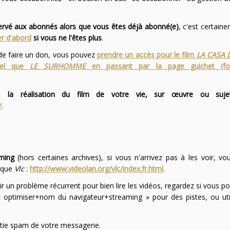
servé aux abonnés alors que vous êtes déjà abonné(e)
, c'est certai
r d'abord
si vous ne l'êtes plus
.
 de faire un don, vous pouvez
prendre un accès pour le film
LA CASA 
 tel que
LE SURHOMME
en passant par la page guichet (f
 la réalisation du film de votre vie, sur œuvre ou suje
/
.
ming
(hors certaines archives), si vous n'arrivez pas à les voir, v
l que
Vlc
:
http://www.videolan.org/vlc/index.fr.html
.
ir un problème récurrent pour bien lire les vidéos, regardez si vous po
optimiser+nom du navigateur+streaming » pour des pistes, ou uti
partie spam de votre messagerie.