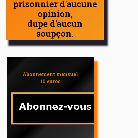
prisonnier d'aucune
opinion,
dupe d'aucun
soupçon.
Abonnement mensuel
10 euros