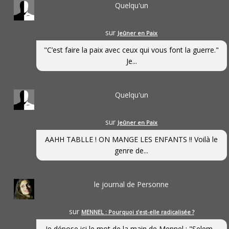
Quelqu'un
sur
Jeûner en Paix
"C’est faire la paix avec ceux qui vous font la guerre."
Je...
Quelqu'un
sur
Jeûner en Paix
AAHH TABLLE ! ON MANGE LES ENFANTS !! Voilà le
genre de...
le journal de Personne
sur
MENNEL : Pourquoi s’est-elle radicalisée ?
Je dépose ici le mot de la main de Mennel : "Selem...