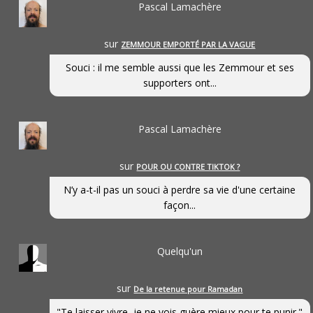
Pascal Lamachère
sur
ZEMMOUR EMPORTÉ PAR LA VAGUE
Souci : il me semble aussi que les Zemmour et ses
supporters ont...
Pascal Lamachère
sur
POUR OU CONTRE TIKTOK ?
N’y a-t-il pas un souci à perdre sa vie d'une certaine
façon...
Quelqu'un
sur
De la retenue pour Ramadan
"Te laisser vivre, je ne vois guère mieux pour te punir."