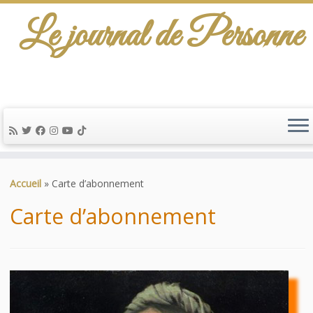
Le journal de Personne
De l'info-scénario pour traiter une question
d'actualité…
Passer
au
Accueil
»
Carte d’abonnement
contenu
Carte d’abonnement