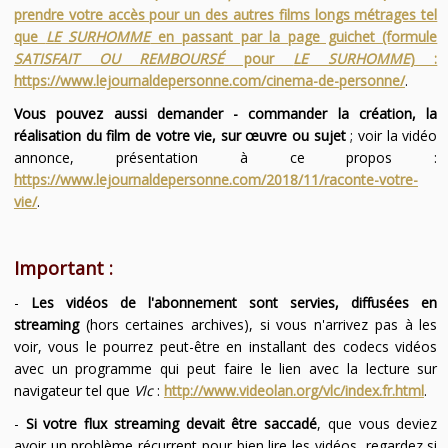
prendre votre accès pour un des autres films longs métrages tel
que
LE SURHOMME
en passant par la page guichet (formule
SATISFAIT OU REMBOURSÉ
pour
LE SURHOMME
) :
https://www.lejournaldepersonne.com/cinema-de-personne/
.
Vous pouvez aussi demander - commander la création, la
réalisation du film de votre vie, sur œuvre ou sujet
; voir la vidéo
annonce, présentation à ce propos :
https://www.lejournaldepersonne.com/2018/11/raconte-votre-
vie/
.
Important :
-
Les vidéos de l'abonnement sont servies, diffusées en
streaming
(hors certaines archives), si vous n'arrivez pas à les
voir, vous le pourrez peut-être en installant des codecs vidéos
avec un programme qui peut faire le lien avec la lecture sur
navigateur tel que
Vlc
:
http://www.videolan.org/vlc/index.fr.html
.
-
Si votre flux streaming devait être saccadé
, que vous deviez
avoir un problème récurrent pour bien lire les vidéos, regardez si