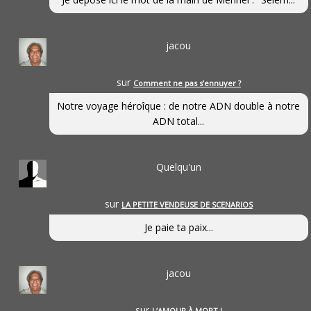
jacou
sur
Comment ne pas s’ennuyer ?
Notre voyage héroîque : de notre ADN double à notre
ADN total...
Quelqu'un
sur
LA PETITE VENDEUSE DE SCENARIOS
Je paie ta paix...
jacou
sur
L’AMOUR À MORT !