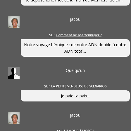
jacou
sur
Comment ne pas s’ennuyer ?
Notre voyage héroîque : de notre ADN double à notre
ADN total...
Quelqu'un
sur
LA PETITE VENDEUSE DE SCENARIOS
Je paie ta paix...
jacou
sur
L’AMOUR À MORT !