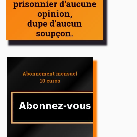
prisonnier d'aucune
opinion,
dupe d'aucun
soupçon.
Abonnement mensuel
10 euros