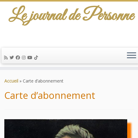
Le journal de Personne
De l'info-scénario pour traiter une question
d'actualité…
Passer
au
Accueil
»
Carte d’abonnement
contenu
Carte d’abonnement