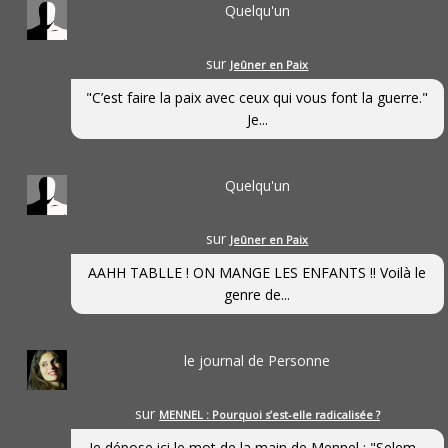
Quelqu'un
sur
Jeûner en Paix
"C’est faire la paix avec ceux qui vous font la guerre."
Je...
Quelqu'un
sur
Jeûner en Paix
AAHH TABLLE ! ON MANGE LES ENFANTS !! Voilà le
genre de...
le journal de Personne
sur
MENNEL : Pourquoi s’est-elle radicalisée ?
Je dépose ici le mot de la main de Mennel : "Selem...