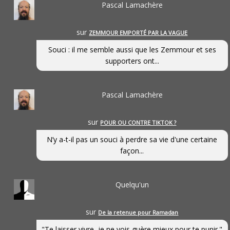
Pascal Lamachère
sur
ZEMMOUR EMPORTÉ PAR LA VAGUE
Souci : il me semble aussi que les Zemmour et ses
supporters ont...
Pascal Lamachère
sur
POUR OU CONTRE TIKTOK ?
N’y a-t-il pas un souci à perdre sa vie d'une certaine
façon...
Quelqu'un
sur
De la retenue pour Ramadan
"Te laisser vivre, je ne vois guère mieux pour te punir."