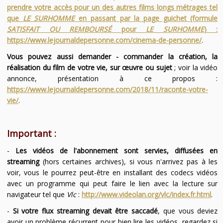
prendre votre accès pour un des autres films longs métrages tel
que
LE SURHOMME
en passant par la page guichet (formule
SATISFAIT OU REMBOURSÉ
pour
LE SURHOMME
) :
https://www.lejournaldepersonne.com/cinema-de-personne/
.
Vous pouvez aussi demander - commander la création, la
réalisation du film de votre vie, sur œuvre ou sujet
; voir la vidéo
annonce, présentation à ce propos :
https://www.lejournaldepersonne.com/2018/11/raconte-votre-
vie/
.
Important :
-
Les vidéos de l'abonnement sont servies, diffusées en
streaming
(hors certaines archives), si vous n'arrivez pas à les
voir, vous le pourrez peut-être en installant des codecs vidéos
avec un programme qui peut faire le lien avec la lecture sur
navigateur tel que
Vlc
:
http://www.videolan.org/vlc/index.fr.html
.
-
Si votre flux streaming devait être saccadé
, que vous deviez
avoir un problème récurrent pour bien lire les vidéos, regardez si