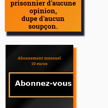
prisonnier d'aucune
opinion,
dupe d'aucun
soupçon.
Abonnement mensuel
10 euros