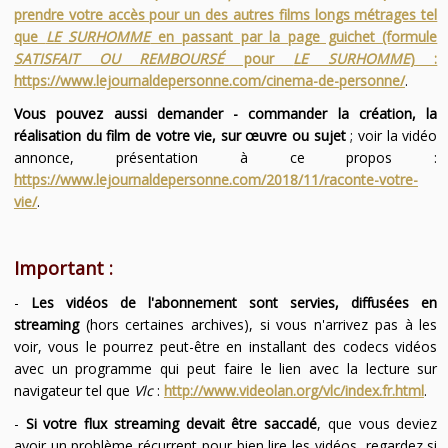
prendre votre accès pour un des autres films longs métrages tel
que
LE SURHOMME
en passant par la page guichet (formule
SATISFAIT OU REMBOURSÉ
pour
LE SURHOMME
) :
https://www.lejournaldepersonne.com/cinema-de-personne/
.
Vous pouvez aussi demander - commander la création, la
réalisation du film de votre vie, sur œuvre ou sujet
; voir la vidéo
annonce, présentation à ce propos :
https://www.lejournaldepersonne.com/2018/11/raconte-votre-
vie/
.
Important :
-
Les vidéos de l'abonnement sont servies, diffusées en
streaming
(hors certaines archives), si vous n'arrivez pas à les
voir, vous le pourrez peut-être en installant des codecs vidéos
avec un programme qui peut faire le lien avec la lecture sur
navigateur tel que
Vlc
:
http://www.videolan.org/vlc/index.fr.html
.
-
Si votre flux streaming devait être saccadé
, que vous deviez
avoir un problème récurrent pour bien lire les vidéos, regardez si