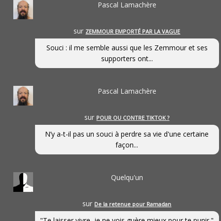
Pascal Lamachère
sur
ZEMMOUR EMPORTÉ PAR LA VAGUE
Souci : il me semble aussi que les Zemmour et ses
supporters ont...
Pascal Lamachère
sur
POUR OU CONTRE TIKTOK ?
N’y a-t-il pas un souci à perdre sa vie d'une certaine
façon...
Quelqu'un
sur
De la retenue pour Ramadan
"Te laisser vivre, je ne vois guère mieux pour te punir."