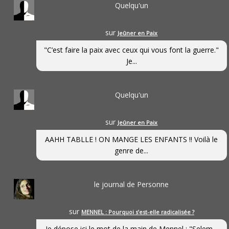
Quelqu'un
sur
Jeûner en Paix
"C’est faire la paix avec ceux qui vous font la guerre."
Je...
Quelqu'un
sur
Jeûner en Paix
AAHH TABLLE ! ON MANGE LES ENFANTS !! Voilà le
genre de...
le journal de Personne
sur
MENNEL : Pourquoi s’est-elle radicalisée ?
Je dépose ici le mot de la main de Mennel : "Selem...