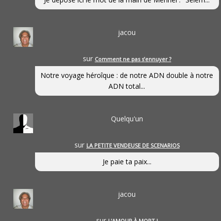
jacou
sur
Comment ne pas s’ennuyer ?
Notre voyage héroîque : de notre ADN double à notre
ADN total...
Quelqu'un
sur
LA PETITE VENDEUSE DE SCENARIOS
Je paie ta paix...
jacou
sur
L’AMOUR À MORT !