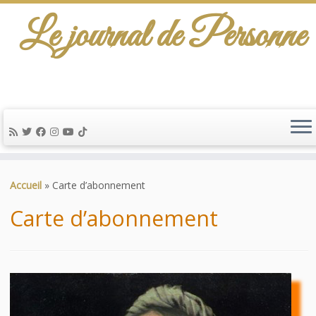
Le journal de Personne
De l'info-scénario pour traiter une question
d'actualité…
Passer
au
Accueil
»
Carte d’abonnement
contenu
Carte d’abonnement