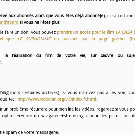
servé aux abonnés alors que vous êtes déjà abonné(e)
, c'est certai
r d'abord
si vous ne l'êtes plus
.
 de faire un don, vous pouvez
prendre un accès pour le film
LA CASA 
 tel que
LE SURHOMME
en passant par la page guichet (f
 la réalisation du film de votre vie, sur œuvre ou suje
/
.
ming
(hors certaines archives), si vous n'arrivez pas à les voir, v
l que
Vlc
:
http://www.videolan.org/vlc/index.fr.html
.
ir un problème récurrent pour bien lire les vidéos, regardez si vous po
optimiser+nom du navigateur+streaming » pour des pistes, ou uti
partie spam de votre messagerie.