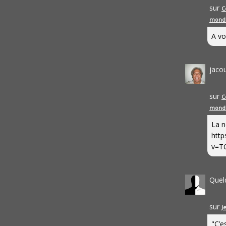
sur
C
mond
A vo
jaco
sur
C
mond
La n
http
v=T
Quel
sur
J
"C’e