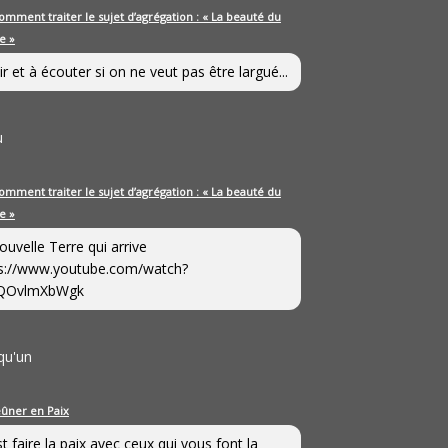
omment traiter le sujet d’agrégation : « La beauté du
e »
ir et à écouter si on ne veut pas être largué...
u
omment traiter le sujet d’agrégation : « La beauté du
e »
ouvelle Terre qui arrive
s://www.youtube.com/watch?
QOvlmXbWgk
qu'un
eûner en Paix
st faire la paix avec ceux qui vous font la