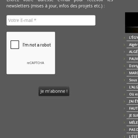
newsletters (mises à jour, infos des projets etc.) :
L’ÉG
Algér
ALGÉ
PAUV
Dziri
MARO
Sous
L’AL
Où es
J’AI 
FAUT-
JE SU
MÉLE
PAS D
L’ÉT