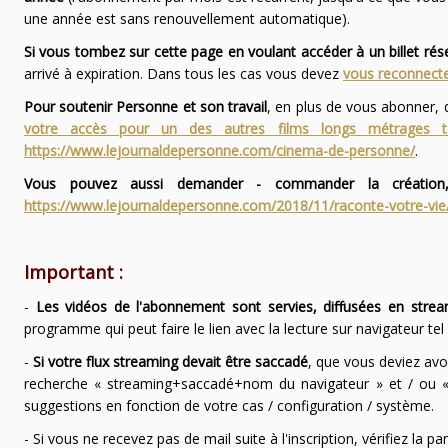
une année est sans renouvellement automatique).
Si vous tombez sur cette page en voulant accéder à un billet ré
arrivé à expiration. Dans tous les cas vous devez
vous reconnecte
Pour soutenir Personne et son travail
, en plus de vous abonner,
votre accès pour un des autres films longs métrages
https://www.lejournaldepersonne.com/cinema-de-personne/
.
Vous pouvez aussi demander - commander la création,
https://www.lejournaldepersonne.com/2018/11/raconte-votre-vie
Important :
-
Les vidéos de l'abonnement sont servies, diffusées en strea
programme qui peut faire le lien avec la lecture sur navigateur te
-
Si votre flux streaming devait être saccadé
, que vous deviez avo
recherche « streaming+saccadé+nom du navigateur » et / ou « 
suggestions en fonction de votre cas / configuration / système.
- Si vous ne recevez pas de mail suite à l'inscription, vérifiez la 