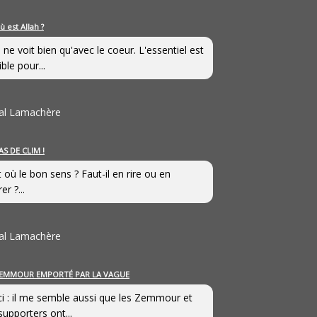
ù est Allah ?
 ne voit bien qu'avec le coeur. L'essentiel est
ible pour...
al Lamachère
AS DE CLIM !
st où le bon sens ? Faut-il en rire ou en
er ?...
al Lamachère
EMMOUR EMPORTÉ PAR LA VAGUE
i : il me semble aussi que les Zemmour et
supporters ont...