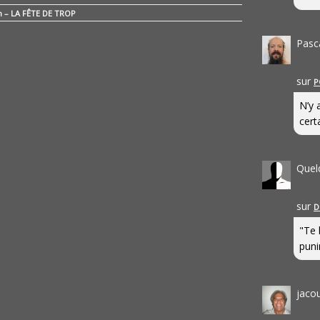
n – LA FÊTE DE TROP
Pasc
sur
P
N’y 
cert
Quel
sur
D
"Te 
punir
jaco