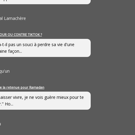
al Lamachère
OUR OU CONTRE TIKTOK ?
a-t-il pas un souci à perdre sa vie d'une
aine façon...
qu'un
e la retenue pour Ramadan
laisser vivre, je ne vois guère mieux pour te
." Ho...
u