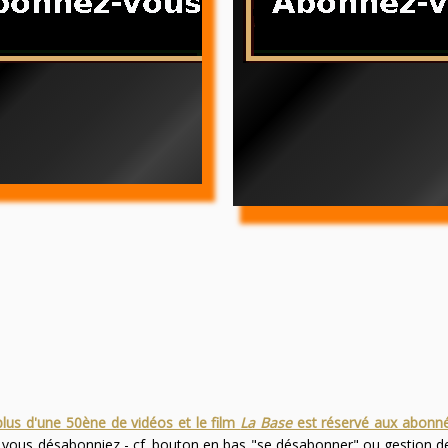
plus d'une 50ène de vidéos et le film
La Base
est réservé aux abonn
s vous désabonniez - cf. bouton en bas "se désabonner" ou gestion 