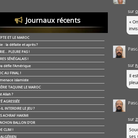
sur
O
Journaux récents
« On
invis
YPTE ET LE MAROC
ie : la défaite et après ?
Pasc
RIE… PLEURE PAS !
RES SÉNÉGALAIS !
sur
P
ya défie l’Amérique
C AU FINAL !
Il e
 menace islamiste
pleur
GÉRIE TAQUINE LE MAROC
t Allah ?
ÉTÉ AGRESSÉE
Pasc
IL INTERDIRE LE JEU ?
IS ACHRAF HAKIMI
sur
Z
NCHON BALLON D’OR
Souc
E CLIM !
ses 
É ALGÉRIEN