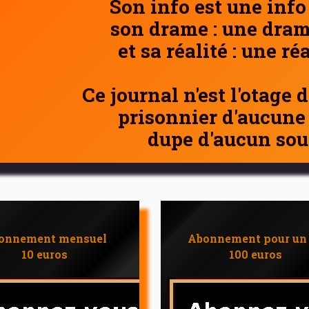
Son info est une info
son drame : une dram
et sa réalité : une ré
Ce journal n'est l'otage 
prisonnier d'aucune
dupe d'aucun sou
onnement mensuel
Abonnement pour un
10 euros
100 euros