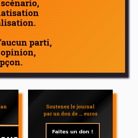
 scénario,
atisation
alisation.
d'aucun parti,
 opinion,
pçon.
 an
Soutenez le journal
par un don de ... euros