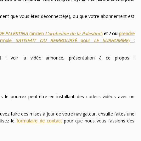
nement que vous êtes déconnecté(e), ou que votre abonnement est
DE PALESTINA
(ancien
L'orpheline de la Palestine
)
et / ou
prendre
ormule
SATISFAIT OU REMBOURSÉ
pour
LE SURHOMME
) :
t
; voir la vidéo annonce, présentation à ce propos :
ous le pourrez peut-être en installant des codecs vidéos avec un
uvez faire des mises à jour de votre navigateur, ensuite faites une
lisez le
formulaire de contact
pour que nous vous fassions des