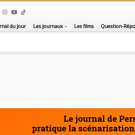
De l'i
rnal du jour
Les journaux
Les films
Question-Rép
Le journal de Pe
pratique la scénarisation 