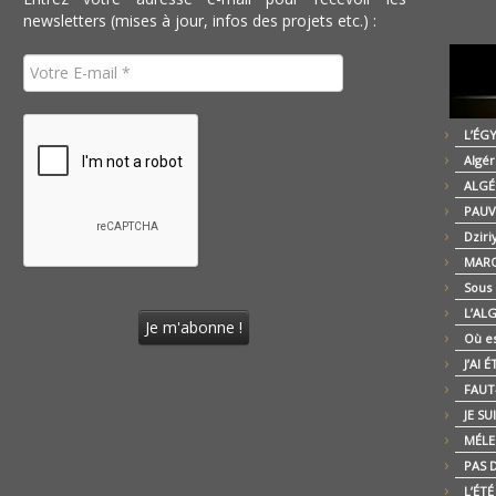
newsletters (mises à jour, infos des projets etc.) :
L’ÉG
Algér
ALGÉ
PAUV
Dziri
MARO
Sous
L’AL
Où es
J’AI 
FAUT-
JE SU
MÉLE
PAS D
L’ÉT