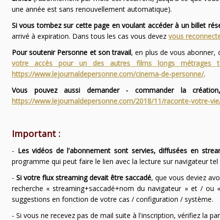
une année est sans renouvellement automatique).
Si vous tombez sur cette page en voulant accéder à un billet ré
arrivé à expiration. Dans tous les cas vous devez
vous reconnecte
Pour soutenir Personne et son travail
, en plus de vous abonner,
votre accès pour un des autres films longs métrages
https://www.lejournaldepersonne.com/cinema-de-personne/
.
Vous pouvez aussi demander - commander la création,
https://www.lejournaldepersonne.com/2018/11/raconte-votre-vie
Important :
-
Les vidéos de l'abonnement sont servies, diffusées en strea
programme qui peut faire le lien avec la lecture sur navigateur te
-
Si votre flux streaming devait être saccadé
, que vous deviez avo
recherche « streaming+saccadé+nom du navigateur » et / ou « 
suggestions en fonction de votre cas / configuration / système.
- Si vous ne recevez pas de mail suite à l'inscription, vérifiez la 