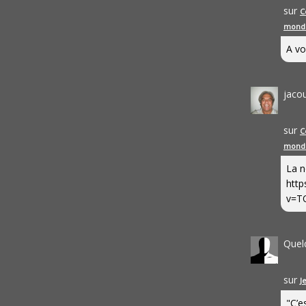
sur
C
mond
A vo
jaco
sur
C
mond
La n
http
v=T
Quel
sur
J
"C’e