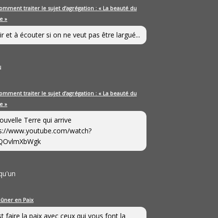
omment traiter le sujet d’agrégation : « La beauté du
e »
ir et à écouter si on ne veut pas être largué...
u
omment traiter le sujet d’agrégation : « La beauté du
e »
ouvelle Terre qui arrive
s://www.youtube.com/watch?
QOvlmXbWgk
qu'un
eûner en Paix
st faire la paix avec ceux qui vous font la