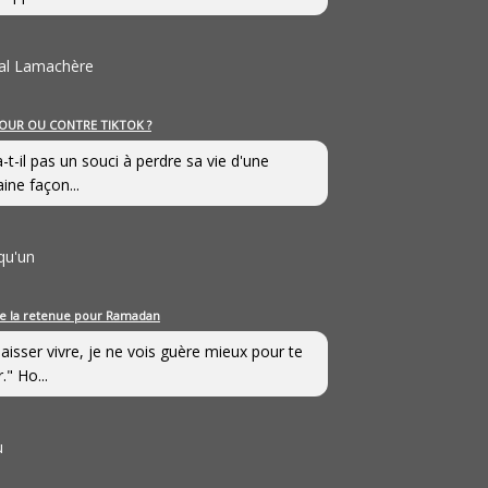
al Lamachère
OUR OU CONTRE TIKTOK ?
a-t-il pas un souci à perdre sa vie d'une
aine façon...
qu'un
e la retenue pour Ramadan
laisser vivre, je ne vois guère mieux pour te
." Ho...
u