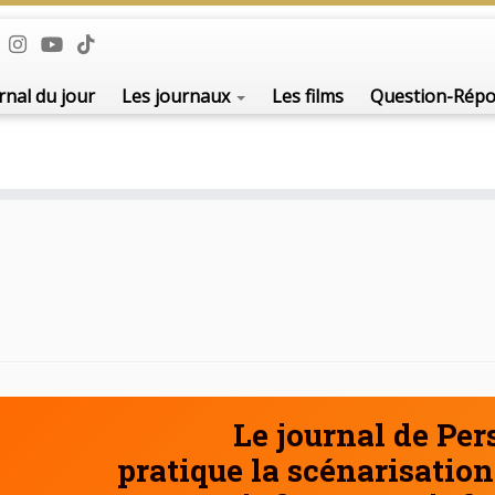
De l'i
rnal du jour
Les journaux
Les films
Question-Rép
Le journal de Pe
pratique la scénarisation 