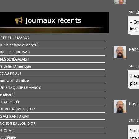
sur
O
Journaux récents
« On
invis
YPTE ET LE MAROC
ie : la défaite et après ?
Pasc
RIE… PLEURE PAS !
RES SÉNÉGALAIS !
sur
P
ya défie l’Amérique
C AU FINAL !
Il e
 menace islamiste
pleur
GÉRIE TAQUINE LE MAROC
t Allah ?
ÉTÉ AGRESSÉE
Pasc
IL INTERDIRE LE JEU ?
IS ACHRAF HAKIMI
sur
Z
NCHON BALLON D’OR
Souc
E CLIM !
ses 
É ALGÉRIEN