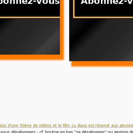
plus d'une 50ène de vidéos et le film
La Base
est réservé aux abonn
s vous désabonniez - cf. bouton en bas "se désabonner" ou gestion 