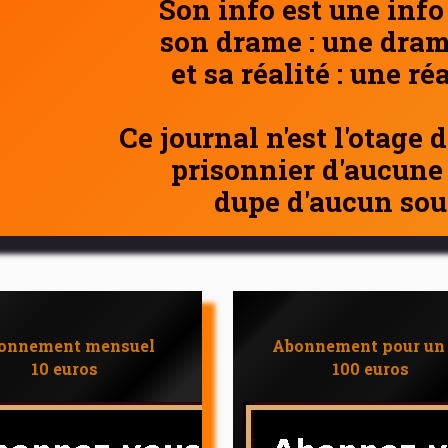
Son info est une info
son drame : une dram
et sa réalité : une ré
Ce journal n'est l'otage 
prisonnier d'aucune
dupe d'aucun sou
onnement mensuel
Abonnement pour un
10 euros
100 euros