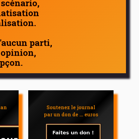
 scénario,
atisation
alisation.
d'aucun parti,
 opinion,
pçon.
 an
Soutenez le journal
par un don de ... euros