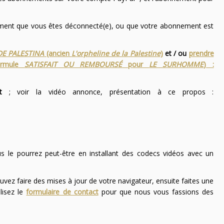
nement que vous êtes déconnecté(e), ou que votre abonnement est
DE PALESTINA
(ancien
L'orpheline de la Palestine
)
et / ou
prendre
ormule
SATISFAIT OU REMBOURSÉ
pour
LE SURHOMME
) :
t
; voir la vidéo annonce, présentation à ce propos :
ous le pourrez peut-être en installant des codecs vidéos avec un
uvez faire des mises à jour de votre navigateur, ensuite faites une
lisez le
formulaire de contact
pour que nous vous fassions des