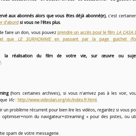
servé aux abonnés alors que vous êtes déjà abonné(e)
, c'est certai
r d'abord
si vous ne l'êtes plus
.
 de faire un don, vous pouvez
prendre un accès pour le film
LA CASA 
 tel que
LE SURHOMME
en passant par la page guichet (f
 la réalisation du film de votre vie, sur œuvre ou suje
/
.
ming
(hors certaines archives), si vous n'arrivez pas à les voir, v
l que
Vlc
:
http://www.videolan.org/vlc/index.fr.html
.
ir un problème récurrent pour bien lire les vidéos, regardez si vous po
optimiser+nom du navigateur+streaming » pour des pistes, ou uti
partie spam de votre messagerie.