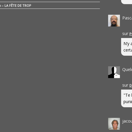
n – LA FÊTE DE TROP
Pasc
sur
P
N’y 
cert
Quel
sur
D
"Te 
punir
jaco