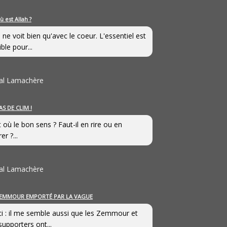
ù est Allah ?
 ne voit bien qu'avec le coeur. L'essentiel est
ible pour...
al Lamachère
AS DE CLIM !
st où le bon sens ? Faut-il en rire ou en
er ?...
al Lamachère
EMMOUR EMPORTÉ PAR LA VAGUE
i : il me semble aussi que les Zemmour et
supporters ont...