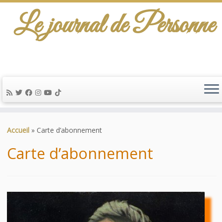
Le journal de Personne
De l'info-scénario pour traiter une question
d'actualité…
Passer
au
Accueil
»
Carte d’abonnement
contenu
Carte d’abonnement