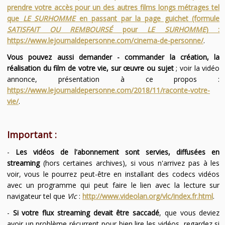
prendre votre accès pour un des autres films longs métrages tel
que
LE SURHOMME
en passant par la page guichet (formule
SATISFAIT OU REMBOURSÉ
pour
LE SURHOMME
) :
https://www.lejournaldepersonne.com/cinema-de-personne/
.
Vous pouvez aussi demander - commander la création, la
réalisation du film de votre vie, sur œuvre ou sujet
; voir la vidéo
annonce, présentation à ce propos :
https://www.lejournaldepersonne.com/2018/11/raconte-votre-
vie/
.
Important :
-
Les vidéos de l'abonnement sont servies, diffusées en
streaming
(hors certaines archives), si vous n'arrivez pas à les
voir, vous le pourrez peut-être en installant des codecs vidéos
avec un programme qui peut faire le lien avec la lecture sur
navigateur tel que
Vlc
:
http://www.videolan.org/vlc/index.fr.html
.
-
Si votre flux streaming devait être saccadé
, que vous deviez
avoir un problème récurrent pour bien lire les vidéos, regardez si