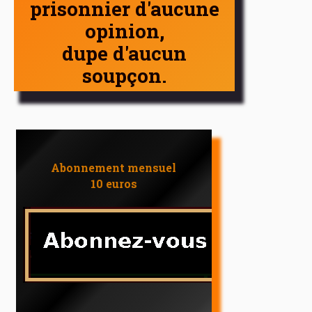
prisonnier d'aucune
opinion,
dupe d'aucun
soupçon.
Abonnement mensuel
10 euros