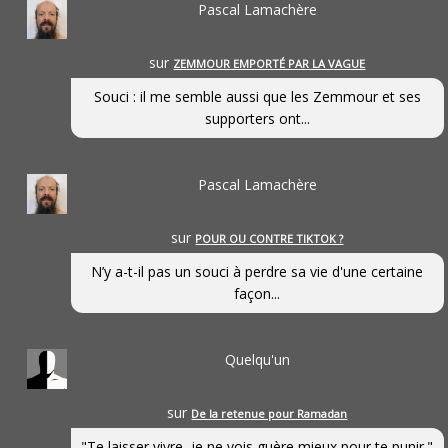
Pascal Lamachère
sur
ZEMMOUR EMPORTÉ PAR LA VAGUE
Souci : il me semble aussi que les Zemmour et ses
supporters ont...
Pascal Lamachère
sur
POUR OU CONTRE TIKTOK ?
N’y a-t-il pas un souci à perdre sa vie d'une certaine
façon...
Quelqu'un
sur
De la retenue pour Ramadan
"Te laisser vivre, je ne vois guère mieux pour te punir."