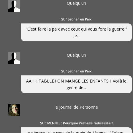
Quelqu'un
sur
Jeûner en Paix
"C’est faire la paix avec ceux qui vous font la guerre."
Je...
Quelqu'un
sur
Jeûner en Paix
AAHH TABLLE ! ON MANGE LES ENFANTS !! Voilà le
genre de...
le journal de Personne
sur
MENNEL : Pourquoi s’est-elle radicalisée ?
Je dépose ici le mot de la main de Mennel : "Selem...