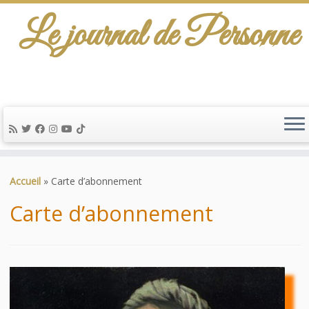
Le journal de Personne
De l'info-scénario pour traiter une question
d'actualité…
Passer
au
Accueil
»
Carte d’abonnement
contenu
Carte d’abonnement