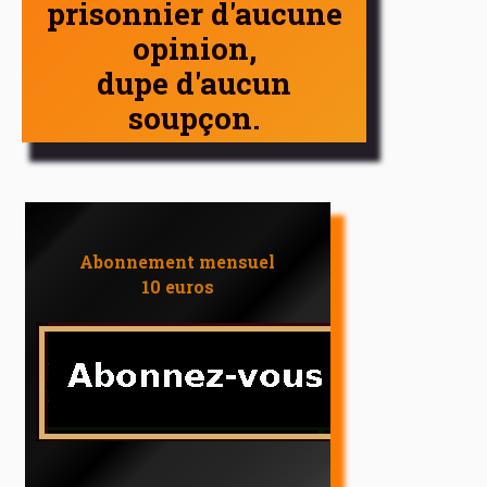
prisonnier d'aucune
opinion,
dupe d'aucun
soupçon.
Abonnement mensuel
10 euros