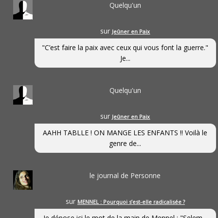
Quelqu'un
sur
Jeûner en Paix
"C’est faire la paix avec ceux qui vous font la guerre."
Je...
Quelqu'un
sur
Jeûner en Paix
AAHH TABLLE ! ON MANGE LES ENFANTS !! Voilà le
genre de...
le journal de Personne
sur
MENNEL : Pourquoi s’est-elle radicalisée ?
Je dépose ici le mot de la main de Mennel : "Selem...