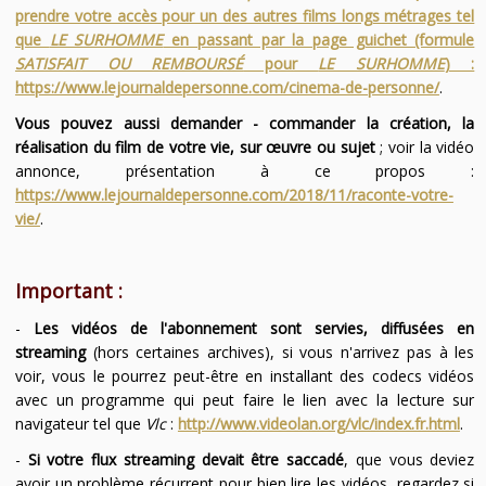
prendre votre accès pour un des autres films longs métrages tel
que
LE SURHOMME
en passant par la page guichet (formule
SATISFAIT OU REMBOURSÉ
pour
LE SURHOMME
) :
https://www.lejournaldepersonne.com/cinema-de-personne/
.
Vous pouvez aussi demander - commander la création, la
réalisation du film de votre vie, sur œuvre ou sujet
; voir la vidéo
annonce, présentation à ce propos :
https://www.lejournaldepersonne.com/2018/11/raconte-votre-
vie/
.
Important :
-
Les vidéos de l'abonnement sont servies, diffusées en
streaming
(hors certaines archives), si vous n'arrivez pas à les
voir, vous le pourrez peut-être en installant des codecs vidéos
avec un programme qui peut faire le lien avec la lecture sur
navigateur tel que
Vlc
:
http://www.videolan.org/vlc/index.fr.html
.
-
Si votre flux streaming devait être saccadé
, que vous deviez
avoir un problème récurrent pour bien lire les vidéos, regardez si