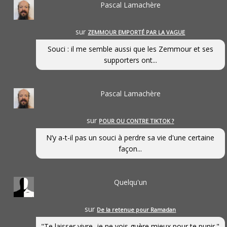
Pascal Lamachère
sur
ZEMMOUR EMPORTÉ PAR LA VAGUE
Souci : il me semble aussi que les Zemmour et ses
supporters ont...
Pascal Lamachère
sur
POUR OU CONTRE TIKTOK ?
N’y a-t-il pas un souci à perdre sa vie d'une certaine
façon...
Quelqu'un
sur
De la retenue pour Ramadan
"Te laisser vivre, je ne vois guère mieux pour te punir."