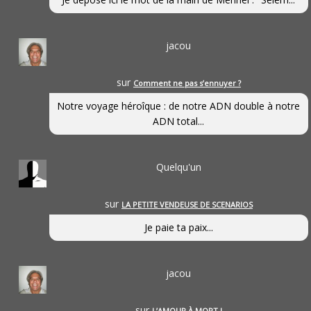
jacou
sur
Comment ne pas s’ennuyer ?
Notre voyage héroîque : de notre ADN double à notre
ADN total...
Quelqu'un
sur
LA PETITE VENDEUSE DE SCENARIOS
Je paie ta paix...
jacou
sur
L’AMOUR À MORT !