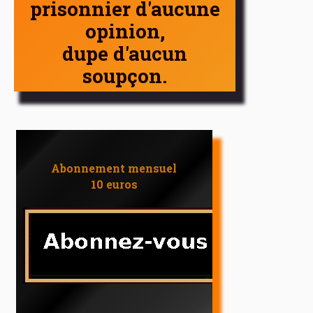
prisonnier d'aucune
opinion,
dupe d'aucun
soupçon.
Abonnement mensuel
10 euros