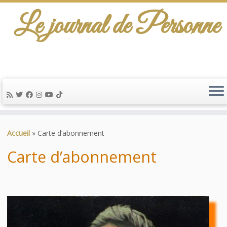
Le journal de Personne
De l'info-scénario pour traiter une question
d'actualité…
Passer
au
Accueil
»
Carte d’abonnement
contenu
Carte d’abonnement