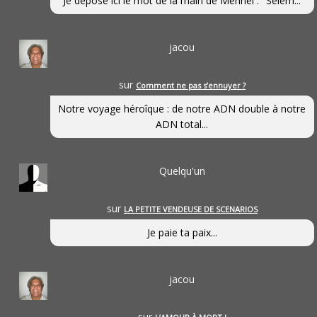
Je dépose ici le mot de la main de Mennel : "Selem...
jacou
sur
Comment ne pas s’ennuyer ?
Notre voyage héroîque : de notre ADN double à notre
ADN total...
Quelqu'un
sur
LA PETITE VENDEUSE DE SCENARIOS
Je paie ta paix...
jacou
sur