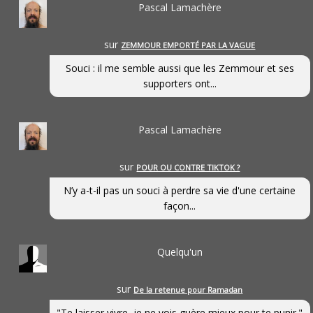
Pascal Lamachère
sur
ZEMMOUR EMPORTÉ PAR LA VAGUE
Souci : il me semble aussi que les Zemmour et ses
supporters ont...
Pascal Lamachère
sur
POUR OU CONTRE TIKTOK ?
N’y a-t-il pas un souci à perdre sa vie d'une certaine
façon...
Quelqu'un
sur
De la retenue pour Ramadan
"Te laisser vivre, je ne vois guère mieux pour te punir."