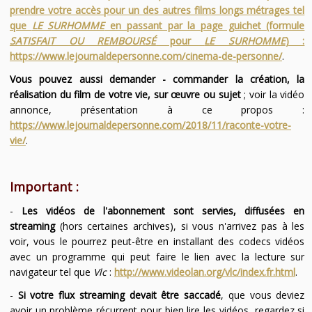
prendre votre accès pour un des autres films longs métrages tel
que
LE SURHOMME
en passant par la page guichet (formule
SATISFAIT OU REMBOURSÉ
pour
LE SURHOMME
) :
https://www.lejournaldepersonne.com/cinema-de-personne/
.
Vous pouvez aussi demander - commander la création, la
réalisation du film de votre vie, sur œuvre ou sujet
; voir la vidéo
annonce, présentation à ce propos :
https://www.lejournaldepersonne.com/2018/11/raconte-votre-
vie/
.
Important :
-
Les vidéos de l'abonnement sont servies, diffusées en
streaming
(hors certaines archives), si vous n'arrivez pas à les
voir, vous le pourrez peut-être en installant des codecs vidéos
avec un programme qui peut faire le lien avec la lecture sur
navigateur tel que
Vlc
:
http://www.videolan.org/vlc/index.fr.html
.
-
Si votre flux streaming devait être saccadé
, que vous deviez
avoir un problème récurrent pour bien lire les vidéos, regardez si