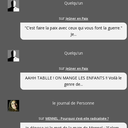
Quelqu'un
sur
Jeûner en Paix
"C’est faire la paix avec ceux qui vous font la guerre."
Je...
Quelqu'un
sur
Jeûner en Paix
AAHH TABLLE ! ON MANGE LES ENFANTS !! Voilà le
genre de...
le journal de Personne
sur
MENNEL : Pourquoi s’est-elle radicalisée ?
Je dépose ici le mot de la main de Mennel : "Selem...