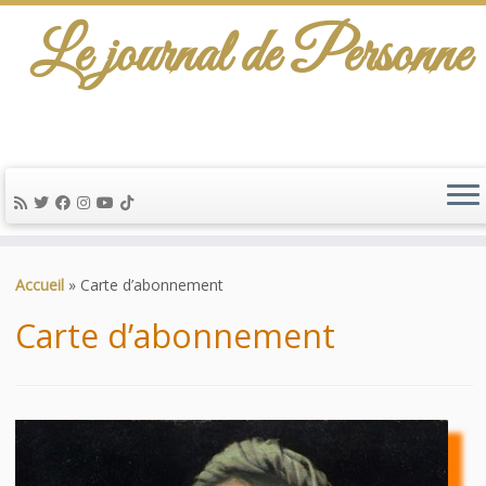
Le journal de Personne
De l'info-scénario pour traiter une question
d'actualité…
Passer
au
Accueil
»
Carte d’abonnement
contenu
Carte d’abonnement