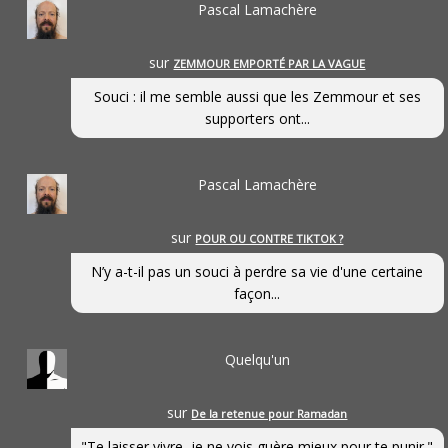
Pascal Lamachère
sur
ZEMMOUR EMPORTÉ PAR LA VAGUE
Souci : il me semble aussi que les Zemmour et ses
supporters ont...
Pascal Lamachère
sur
POUR OU CONTRE TIKTOK ?
N’y a-t-il pas un souci à perdre sa vie d'une certaine
façon...
Quelqu'un
sur
De la retenue pour Ramadan
"Te laisser vivre, je ne vois guère mieux pour te punir."