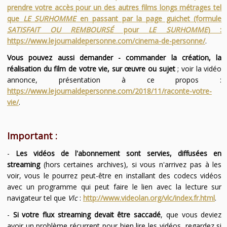
prendre votre accès pour un des autres films longs métrages tel
que
LE SURHOMME
en passant par la page guichet (formule
SATISFAIT OU REMBOURSÉ
pour
LE SURHOMME
) :
https://www.lejournaldepersonne.com/cinema-de-personne/
.
Vous pouvez aussi demander - commander la création, la
réalisation du film de votre vie, sur œuvre ou sujet
; voir la vidéo
annonce, présentation à ce propos :
https://www.lejournaldepersonne.com/2018/11/raconte-votre-
vie/
.
Important :
-
Les vidéos de l'abonnement sont servies, diffusées en
streaming
(hors certaines archives), si vous n'arrivez pas à les
voir, vous le pourrez peut-être en installant des codecs vidéos
avec un programme qui peut faire le lien avec la lecture sur
navigateur tel que
Vlc
:
http://www.videolan.org/vlc/index.fr.html
.
-
Si votre flux streaming devait être saccadé
, que vous deviez
avoir un problème récurrent pour bien lire les vidéos, regardez si