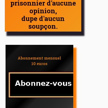
prisonnier d'aucune
opinion,
dupe d'aucun
soupçon.
Abonnement mensuel
10 euros