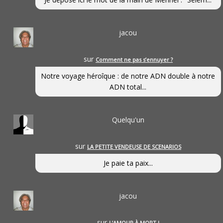
jacou
sur
Comment ne pas s’ennuyer ?
Notre voyage héroîque : de notre ADN double à notre
ADN total...
Quelqu'un
sur
LA PETITE VENDEUSE DE SCENARIOS
Je paie ta paix...
jacou
sur
L’AMOUR À MORT !