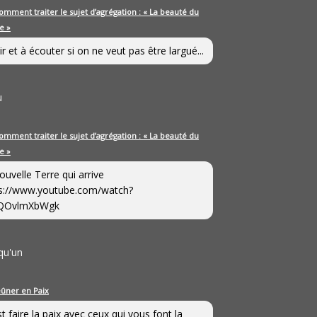
omment traiter le sujet d’agrégation : « La beauté du
e »
ir et à écouter si on ne veut pas être largué...
u
omment traiter le sujet d’agrégation : « La beauté du
e »
ouvelle Terre qui arrive
s://www.youtube.com/watch?
QOvlmXbWgk
qu'un
eûner en Paix
st faire la paix avec ceux qui vous font la