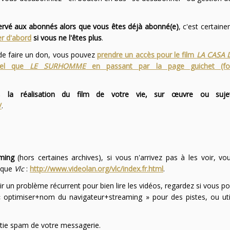
servé aux abonnés alors que vous êtes déjà abonné(e)
, c'est certai
r d'abord
si vous ne l'êtes plus
.
 de faire un don, vous pouvez
prendre un accès pour le film
LA CASA 
 tel que
LE SURHOMME
en passant par la page guichet (f
 la réalisation du film de votre vie, sur œuvre ou suje
/
.
ming
(hors certaines archives), si vous n'arrivez pas à les voir, v
l que
Vlc
:
http://www.videolan.org/vlc/index.fr.html
.
ir un problème récurrent pour bien lire les vidéos, regardez si vous po
optimiser+nom du navigateur+streaming » pour des pistes, ou uti
partie spam de votre messagerie.