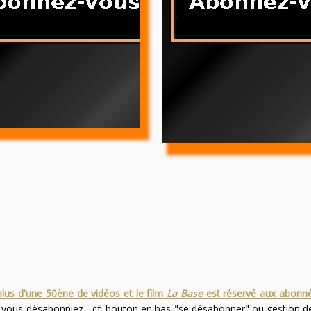
plus d'une 50ène de vidéos et le film
La Base
est réservé aux abonn
s vous désabonniez - cf. bouton en bas "se désabonner" ou gestion 