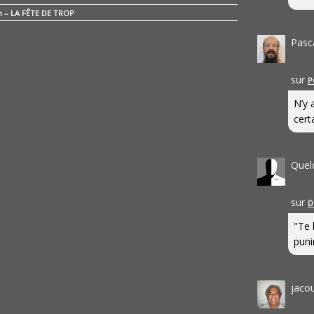
n – LA FÊTE DE TROP
Pasc
sur
P
N’y 
cert
Quel
sur
D
"Te 
punir
jaco