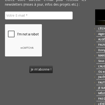
newsletters (mises à jour, infos des projets etc.) :
L’ÉG
Algér
ALGÉ
PAUV
Dziri
MARO
Sous
L’AL
Où es
J’AI 
FAUT-
JE SU
MÉLE
PAS D
L’ÉT