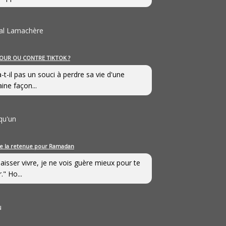
al Lamachère
OUR OU CONTRE TIKTOK ?
a-t-il pas un souci à perdre sa vie d'une
aine façon...
qu'un
e la retenue pour Ramadan
laisser vivre, je ne vois guère mieux pour te
." Ho...
u