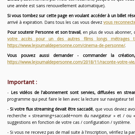
une année est sans renouvellement automatique).
Si vous tombez sur cette page en voulant accéder à un billet ré
arrivé à expiration. Dans tous les cas vous devez
vous reconnecte
Pour soutenir Personne et son travail
, en plus de vous abonner,
votre accès pour un des autres films longs métrages
https://www.lejournaldepersonne.com/cinema-de-personne/
.
Vous pouvez aussi demander - commander la création,
https://www.lejournaldepersonne.com/2018/11/raconte-votre-vie
Important :
-
Les vidéos de l'abonnement sont servies, diffusées en strea
programme qui peut faire le lien avec la lecture sur navigateur te
-
Si votre flux streaming devait être saccadé
, que vous deviez avo
recherche « streaming+saccadé+nom du navigateur » et / ou « 
suggestions en fonction de votre cas / configuration / système.
- Si vous ne recevez pas de mail suite à l'inscription, vérifiez la 