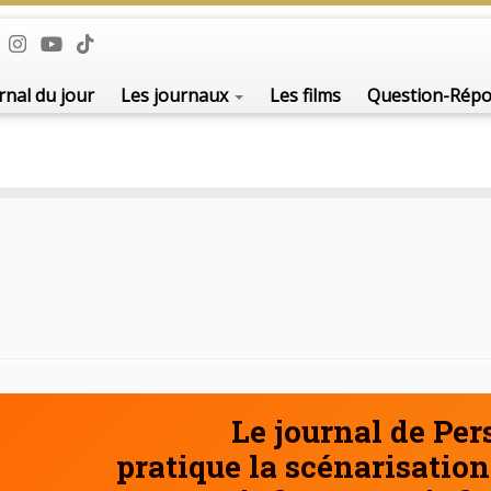
De l'i
rnal du jour
Les journaux
Les films
Question-Rép
Le journal de Pe
pratique la scénarisation 