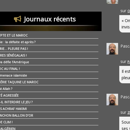
sur
O
Journaux récents
« On
invis
YPTE ET LE MAROC
ie : la défaite et après ?
Pasc
RIE… PLEURE PAS !
RES SÉNÉGALAIS !
sur
P
ya défie l’Amérique
C AU FINAL !
Il e
 menace islamiste
pleur
GÉRIE TAQUINE LE MAROC
t Allah ?
ÉTÉ AGRESSÉE
Pasc
IL INTERDIRE LE JEU ?
IS ACHRAF HAKIMI
sur
Z
NCHON BALLON D’OR
Souc
E CLIM !
ses 
É ALGÉRIEN