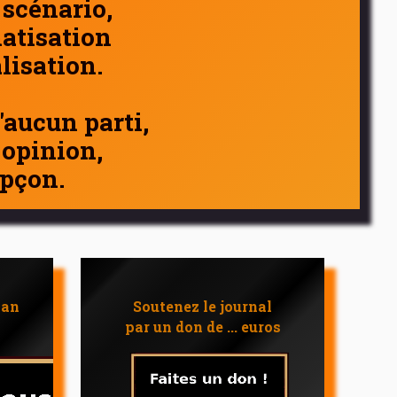
 scénario,
atisation
alisation.
d'aucun parti,
 opinion,
pçon.
 an
Soutenez le journal
par un don de ... euros