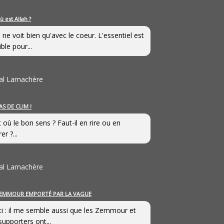
ù est Allah ?
 ne voit bien qu'avec le coeur. L'essentiel est
ible pour...
al Lamachère
AS DE CLIM !
st où le bon sens ? Faut-il en rire ou en
er ?...
al Lamachère
EMMOUR EMPORTÉ PAR LA VAGUE
i : il me semble aussi que les Zemmour et
supporters ont...