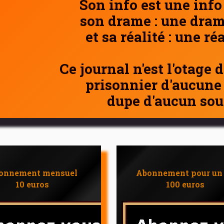
Son info est une info
son drame : une dram
et sa réalité : une ré
Ce journal n'est l'otage 
prisonnier d'aucune
dupe d'aucun sou
onnement mensuel
Abonnement pour un
10 euros
100 euros