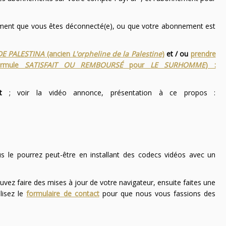
nement que vous êtes déconnecté(e), ou que votre abonnement est
DE PALESTINA
(ancien
L'orpheline de la Palestine
)
et / ou
prendre
ormule
SATISFAIT OU REMBOURSÉ
pour
LE SURHOMME
) :
t
; voir la vidéo annonce, présentation à ce propos :
ous le pourrez peut-être en installant des codecs vidéos avec un
uvez faire des mises à jour de votre navigateur, ensuite faites une
lisez le
formulaire de contact
pour que nous vous fassions des