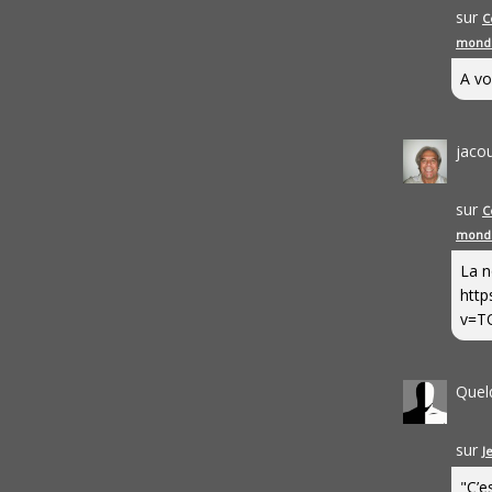
sur
C
mond
A vo
jaco
sur
C
mond
La n
http
v=T
Quel
sur
J
"C’e