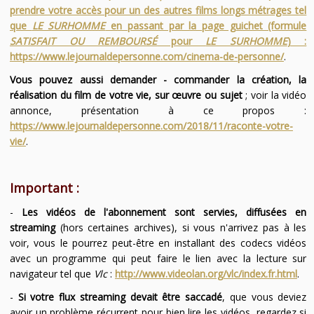
prendre votre accès pour un des autres films longs métrages tel
que
LE SURHOMME
en passant par la page guichet (formule
SATISFAIT OU REMBOURSÉ
pour
LE SURHOMME
) :
https://www.lejournaldepersonne.com/cinema-de-personne/
.
Vous pouvez aussi demander - commander la création, la
réalisation du film de votre vie, sur œuvre ou sujet
; voir la vidéo
annonce, présentation à ce propos :
https://www.lejournaldepersonne.com/2018/11/raconte-votre-
vie/
.
Important :
-
Les vidéos de l'abonnement sont servies, diffusées en
streaming
(hors certaines archives), si vous n'arrivez pas à les
voir, vous le pourrez peut-être en installant des codecs vidéos
avec un programme qui peut faire le lien avec la lecture sur
navigateur tel que
Vlc
:
http://www.videolan.org/vlc/index.fr.html
.
-
Si votre flux streaming devait être saccadé
, que vous deviez
avoir un problème récurrent pour bien lire les vidéos, regardez si