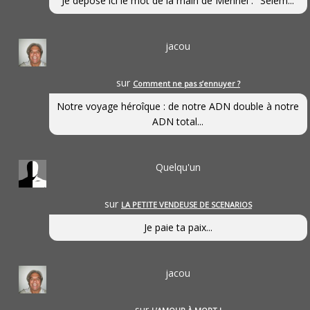
Je dépose ici le mot de la main de Mennel : "Selem...
jacou
sur
Comment ne pas s’ennuyer ?
Notre voyage héroîque : de notre ADN double à notre
ADN total...
Quelqu'un
sur
LA PETITE VENDEUSE DE SCENARIOS
Je paie ta paix...
jacou
sur