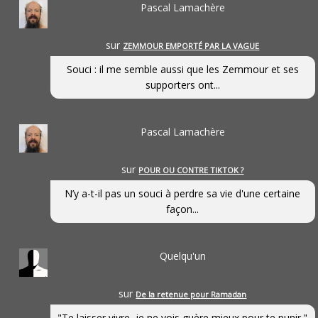
Pascal Lamachère
sur
ZEMMOUR EMPORTÉ PAR LA VAGUE
Souci : il me semble aussi que les Zemmour et ses
supporters ont...
Pascal Lamachère
sur
POUR OU CONTRE TIKTOK ?
N’y a-t-il pas un souci à perdre sa vie d'une certaine
façon...
Quelqu'un
sur
De la retenue pour Ramadan
"Te laisser vivre, je ne vois guère mieux pour te punir."