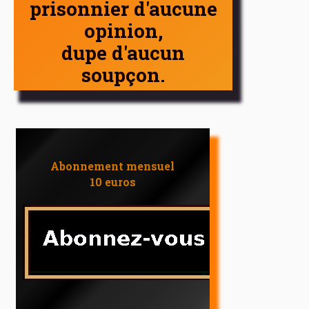
prisonnier d'aucune
opinion,
dupe d'aucun
soupçon.
Abonnement mensuel
10 euros