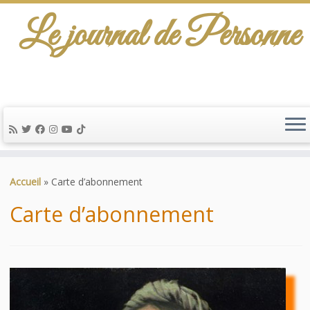
Le journal de Personne
De l'info-scénario pour traiter une question
d'actualité…
Passer
au
Accueil
»
Carte d’abonnement
contenu
Carte d’abonnement