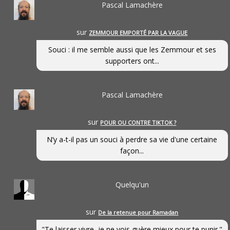
Pascal Lamachère
sur
ZEMMOUR EMPORTÉ PAR LA VAGUE
Souci : il me semble aussi que les Zemmour et ses
supporters ont...
Pascal Lamachère
sur
POUR OU CONTRE TIKTOK ?
N’y a-t-il pas un souci à perdre sa vie d'une certaine
façon...
Quelqu'un
sur
De la retenue pour Ramadan
"Te laisser vivre, je ne vois guère mieux pour te punir."