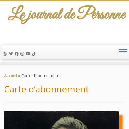
Le journal de Personne
De l'info-scénario pour traiter une question
d'actualité…
Passer
au
Accueil
»
Carte d’abonnement
contenu
Carte d’abonnement