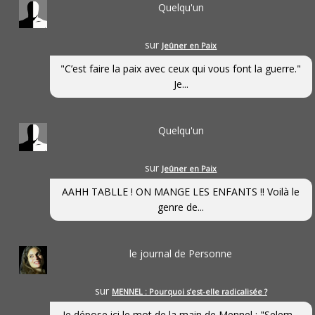
Quelqu'un
sur
Jeûner en Paix
"C’est faire la paix avec ceux qui vous font la guerre."
Je...
Quelqu'un
sur
Jeûner en Paix
AAHH TABLLE ! ON MANGE LES ENFANTS !! Voilà le
genre de...
le journal de Personne
sur
MENNEL : Pourquoi s’est-elle radicalisée ?
Je dépose ici le mot de la main de Mennel : "Selem...