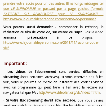
prendre votre accès pour un des autres films longs métrages tel
que
LE SURHOMME
en passant par la page guichet (formule
SATISFAIT OU REMBOURSÉ
pour
LE SURHOMME
) :
https://www.lejournaldepersonne.com/cinema-de-personne/
.
Vous pouvez aussi demander - commander la création, la
réalisation du film de votre vie, sur œuvre ou sujet
; voir la vidéo
annonce, présentation à ce propos :
https://www.lejournaldepersonne.com/2018/11/raconte-votre-
vie/
.
Important :
-
Les vidéos de l'abonnement sont servies, diffusées en
streaming
(hors certaines archives), si vous n'arrivez pas à les
voir, vous le pourrez peut-être en installant des codecs vidéos
avec un programme qui peut faire le lien avec la lecture sur
navigateur tel que
Vlc
:
http://www.videolan.org/vlc/index.fr.html
.
-
Si votre flux streaming devait être saccadé
, que vous deviez
avoir un problème récurrent pour bien lire les vidéos, regardez si