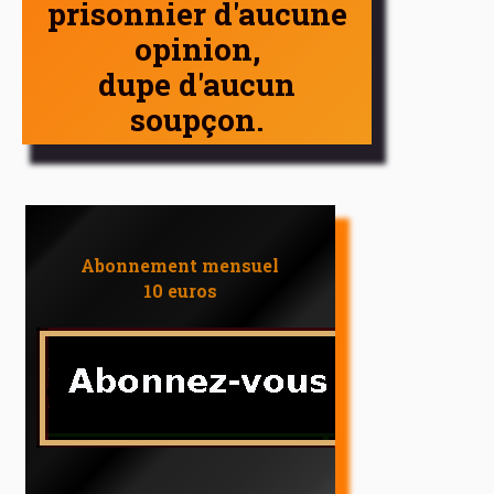
prisonnier d'aucune
opinion,
dupe d'aucun
soupçon.
Abonnement mensuel
10 euros