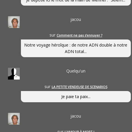
jacou
sur
Comment ne pas s’ennuyer ?
Notre voyage héroîque : de notre ADN double à notre
ADN total...
Quelqu'un
sur
LA PETITE VENDEUSE DE SCENARIOS
Je paie ta paix...
jacou
sur
L’AMOUR À MORT !