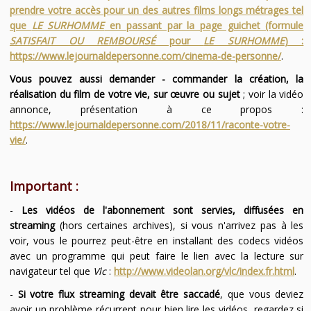
prendre votre accès pour un des autres films longs métrages tel
que
LE SURHOMME
en passant par la page guichet (formule
SATISFAIT OU REMBOURSÉ
pour
LE SURHOMME
) :
https://www.lejournaldepersonne.com/cinema-de-personne/
.
Vous pouvez aussi demander - commander la création, la
réalisation du film de votre vie, sur œuvre ou sujet
; voir la vidéo
annonce, présentation à ce propos :
https://www.lejournaldepersonne.com/2018/11/raconte-votre-
vie/
.
Important :
-
Les vidéos de l'abonnement sont servies, diffusées en
streaming
(hors certaines archives), si vous n'arrivez pas à les
voir, vous le pourrez peut-être en installant des codecs vidéos
avec un programme qui peut faire le lien avec la lecture sur
navigateur tel que
Vlc
:
http://www.videolan.org/vlc/index.fr.html
.
-
Si votre flux streaming devait être saccadé
, que vous deviez
avoir un problème récurrent pour bien lire les vidéos, regardez si