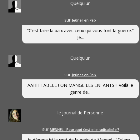
Quelqu'un
sur
Jeûner en Paix
"C’est faire la paix avec ceux qui vous font la guerre."
Je...
Quelqu'un
sur
Jeûner en Paix
AAHH TABLLE ! ON MANGE LES ENFANTS !! Voilà le
genre de...
le journal de Personne
sur
MENNEL : Pourquoi s’est-elle radicalisée ?
Je dépose ici le mot de la main de Mennel : "Selem...