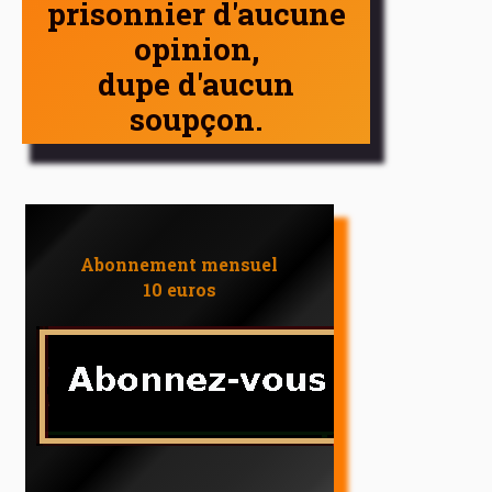
prisonnier d'aucune
opinion,
dupe d'aucun
soupçon.
Abonnement mensuel
10 euros