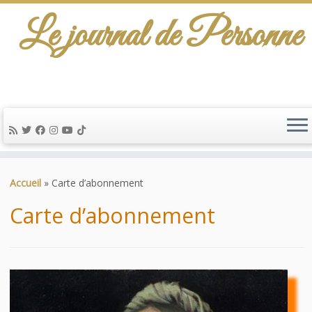
Le journal de Personne
De l'info-scénario pour traiter une question
d'actualité…
Passer
au
Accueil
»
Carte d’abonnement
contenu
Carte d’abonnement