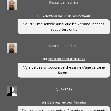
Pascal Lamachère
sur
ZEMMOUR EMPORTÉ PAR LA VAGUE
Souci : il me semble aussi que les Zemmour et ses
supporters ont...
Pascal Lamachère
sur
POUR OU CONTRE TIKTOK ?
N’y a-t-il pas un souci à perdre sa vie d'une certaine
façon...
Quelqu'un
sur
De la retenue pour Ramadan
"Te laisser vivre, je ne vois guère mieux pour te punir."