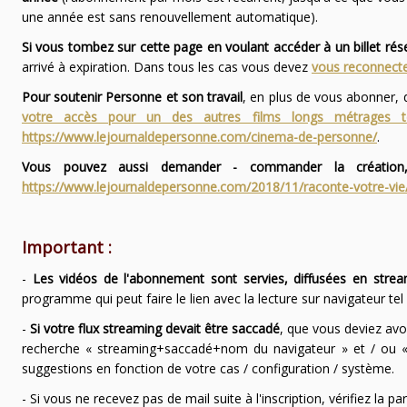
une année est sans renouvellement automatique).
Si vous tombez sur cette page en voulant accéder à un billet ré
arrivé à expiration. Dans tous les cas vous devez
vous reconnecte
Pour soutenir Personne et son travail
, en plus de vous abonner,
votre accès pour un des autres films longs métrages
https://www.lejournaldepersonne.com/cinema-de-personne/
.
Vous pouvez aussi demander - commander la création,
https://www.lejournaldepersonne.com/2018/11/raconte-votre-vie
Important :
-
Les vidéos de l'abonnement sont servies, diffusées en strea
programme qui peut faire le lien avec la lecture sur navigateur te
-
Si votre flux streaming devait être saccadé
, que vous deviez avo
recherche « streaming+saccadé+nom du navigateur » et / ou « 
suggestions en fonction de votre cas / configuration / système.
- Si vous ne recevez pas de mail suite à l'inscription, vérifiez la 