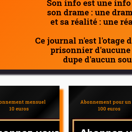
Son info est une info
son drame : une dram
et sa réalité : une ré
Ce journal n'est l'otage 
prisonnier d'aucune
dupe d'aucun sou
onnement mensuel
Abonnement pour un
10 euros
100 euros