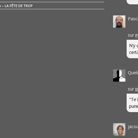
n – LA FÊTE DE TROP
Pasc
sur
P
N’y 
cert
Quel
sur
D
"Te 
punir
jaco