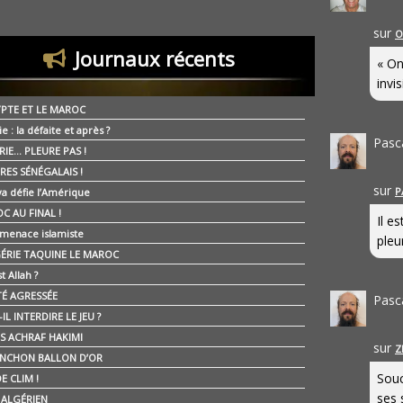
sur
O
Journaux récents
« On
invis
YPTE ET LE MAROC
ie : la défaite et après ?
Pasc
RIE… PLEURE PAS !
RES SÉNÉGALAIS !
sur
P
ya défie l’Amérique
C AU FINAL !
Il e
 menace islamiste
pleur
GÉRIE TAQUINE LE MAROC
t Allah ?
ÉTÉ AGRESSÉE
Pasc
IL INTERDIRE LE JEU ?
IS ACHRAF HAKIMI
sur
Z
NCHON BALLON D’OR
Souc
E CLIM !
ses 
É ALGÉRIEN