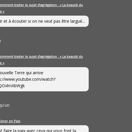
omment traiter le sujet d’agrégation : « La beauté du
e »
ir et à écouter si on ne veut pas être largué...
u
omment traiter le sujet d’agrégation : « La beauté du
e »
ouvelle Terre qui arrive
s://www.youtube.com/watch?
QOvlmXbWgk
qu'un
eûner en Paix
st faire la paix avec ceux qui vous font la