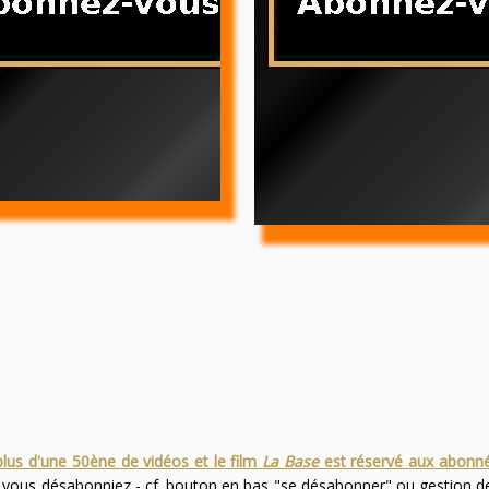
plus d'une 50ène de vidéos et le film
La Base
est réservé aux abonn
s vous désabonniez - cf. bouton en bas "se désabonner" ou gestion 