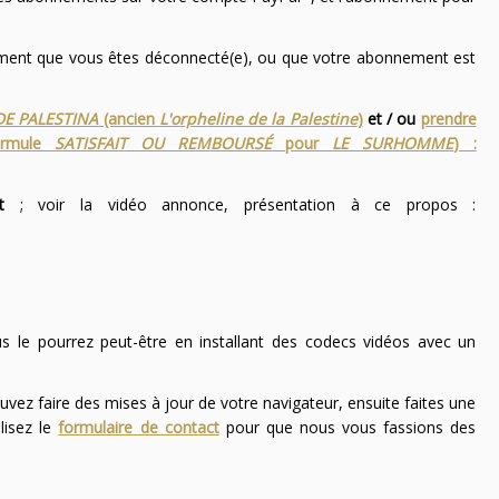
nement que vous êtes déconnecté(e), ou que votre abonnement est
DE PALESTINA
(ancien
L'orpheline de la Palestine
)
et / ou
prendre
ormule
SATISFAIT OU REMBOURSÉ
pour
LE SURHOMME
) :
t
; voir la vidéo annonce, présentation à ce propos :
ous le pourrez peut-être en installant des codecs vidéos avec un
uvez faire des mises à jour de votre navigateur, ensuite faites une
lisez le
formulaire de contact
pour que nous vous fassions des