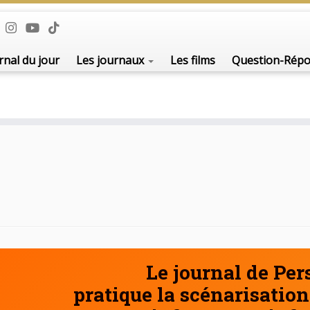
De l'i
rnal du jour
Les journaux
Les films
Question-Rép
Le journal de Pe
pratique la scénarisation 