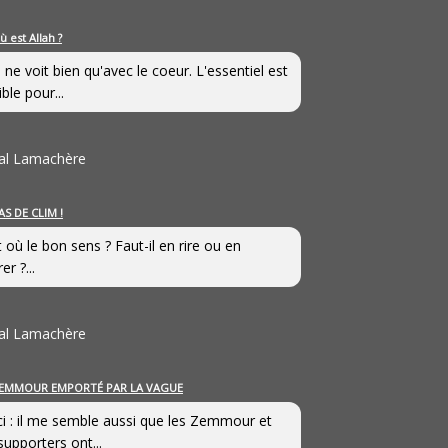
ù est Allah ?
 ne voit bien qu'avec le coeur. L'essentiel est
ible pour...
al Lamachère
AS DE CLIM !
st où le bon sens ? Faut-il en rire ou en
er ?...
al Lamachère
EMMOUR EMPORTÉ PAR LA VAGUE
i : il me semble aussi que les Zemmour et
supporters ont...