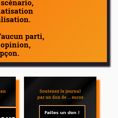
 scénario,
atisation
alisation.
d'aucun parti,
 opinion,
pçon.
 an
Soutenez le journal
par un don de ... euros