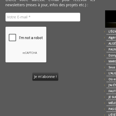
newsletters (mises à jour, infos des projets etc.) :
L’ÉG
Algér
ALGÉ
PAUV
Dziri
MARO
Sous
L’AL
Où es
J’AI 
FAUT-
JE SU
MÉLE
PAS D
L’ÉT