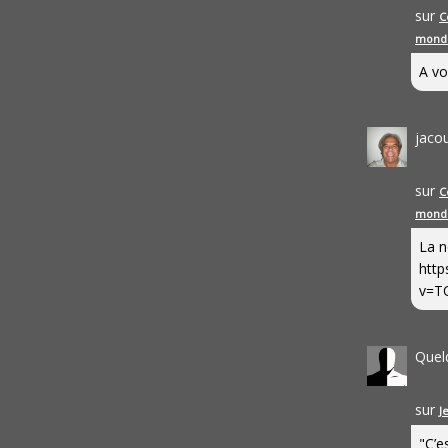
sur
C
mond
A vo
jaco
sur
C
mond
La n
http
v=T
Quel
sur
J
"C’e