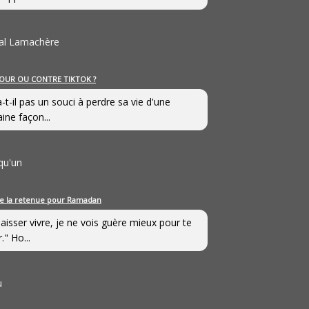
al Lamachère
OUR OU CONTRE TIKTOK ?
a-t-il pas un souci à perdre sa vie d'une
aine façon...
qu'un
e la retenue pour Ramadan
laisser vivre, je ne vois guère mieux pour te
." Ho...
u