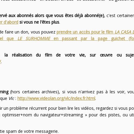
servé aux abonnés alors que vous êtes déjà abonné(e)
, c'est certai
r d'abord
si vous ne l'êtes plus
.
 de faire un don, vous pouvez
prendre un accès pour le film
LA CASA 
 tel que
LE SURHOMME
en passant par la page guichet (f
 la réalisation du film de votre vie, sur œuvre ou suje
/
.
ming
(hors certaines archives), si vous n'arrivez pas à les voir, v
l que
Vlc
:
http://www.videolan.org/vlc/index.fr.html
.
ir un problème récurrent pour bien lire les vidéos, regardez si vous po
optimiser+nom du navigateur+streaming » pour des pistes, ou uti
partie spam de votre messagerie.