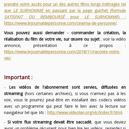
prendre votre accès pour un des autres films longs métrages tel
que
LE SURHOMME
en passant par la page guichet (formule
SATISFAIT OU REMBOURSÉ
pour
LE SURHOMME
) :
https://www.lejournaldepersonne.com/cinema-de-personne/
.
Vous pouvez aussi demander - commander la création, la
réalisation du film de votre vie, sur œuvre ou sujet
; voir la vidéo
annonce, présentation à ce propos :
https://www.lejournaldepersonne.com/2018/11/raconte-votre-
vie/
.
Important :
-
Les vidéos de l'abonnement sont servies, diffusées en
streaming
(hors certaines archives), si vous n'arrivez pas à les
voir, vous le pourrez peut-être en installant des codecs vidéos
avec un programme qui peut faire le lien avec la lecture sur
navigateur tel que
Vlc
:
http://www.videolan.org/vlc/index.fr.html
.
-
Si votre flux streaming devait être saccadé
, que vous deviez
avoir un problème récurrent pour bien lire les vidéos, regardez si