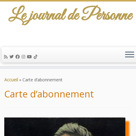
Le journal de Personne
De l'info-scénario pour traiter une question
d'actualité…
Passer
au
Accueil
»
Carte d’abonnement
contenu
Carte d’abonnement