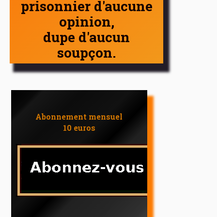
prisonnier d'aucune
opinion,
dupe d'aucun
soupçon.
Abonnement mensuel
10 euros