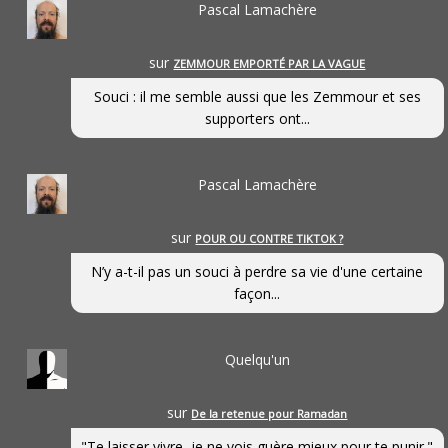
Pascal Lamachère
sur
ZEMMOUR EMPORTÉ PAR LA VAGUE
Souci : il me semble aussi que les Zemmour et ses
supporters ont...
Pascal Lamachère
sur
POUR OU CONTRE TIKTOK ?
N’y a-t-il pas un souci à perdre sa vie d'une certaine
façon...
Quelqu'un
sur
De la retenue pour Ramadan
"Te laisser vivre, je ne vois guère mieux pour te punir."