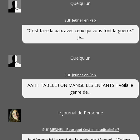
Quelqu'un
sur
Jeûner en Paix
"C’est faire la paix avec ceux qui vous font la guerre."
Je...
Quelqu'un
sur
Jeûner en Paix
AAHH TABLLE ! ON MANGE LES ENFANTS !! Voilà le
genre de...
le journal de Personne
sur
MENNEL : Pourquoi s’est-elle radicalisée ?
Je dépose ici le mot de la main de Mennel : "Selem...