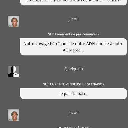
jacou
sur
Comment ne pas s’ennuyer ?
Notre voyage héroîque : de notre ADN double à notre
ADN total...
Quelqu'un
sur
LA PETITE VENDEUSE DE SCENARIOS
Je paie ta paix...
jacou
sur
L’AMOUR À MORT !