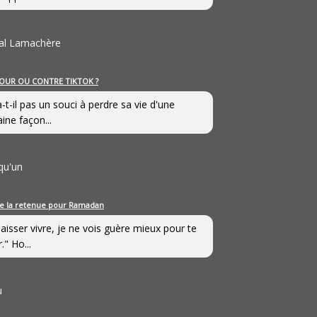
al Lamachère
OUR OU CONTRE TIKTOK ?
a-t-il pas un souci à perdre sa vie d'une
aine façon...
qu'un
e la retenue pour Ramadan
laisser vivre, je ne vois guère mieux pour te
." Ho...
u