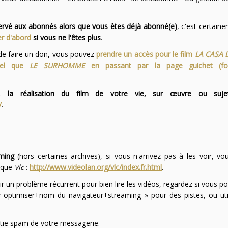
servé aux abonnés alors que vous êtes déjà abonné(e)
, c'est certai
r d'abord
si vous ne l'êtes plus
.
 de faire un don, vous pouvez
prendre un accès pour le film
LA CASA 
 tel que
LE SURHOMME
en passant par la page guichet (f
 la réalisation du film de votre vie, sur œuvre ou suje
/
.
ming
(hors certaines archives), si vous n'arrivez pas à les voir, v
l que
Vlc
:
http://www.videolan.org/vlc/index.fr.html
.
ir un problème récurrent pour bien lire les vidéos, regardez si vous po
optimiser+nom du navigateur+streaming » pour des pistes, ou uti
partie spam de votre messagerie.