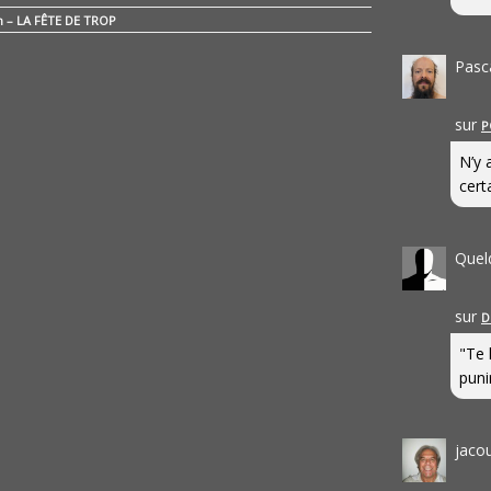
n – LA FÊTE DE TROP
Pasc
sur
P
N’y 
cert
Quel
sur
D
"Te 
punir
jaco