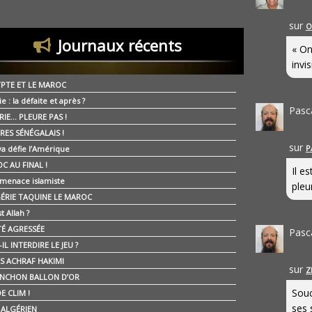
sur
O
Journaux récents
« On
invis
YPTE ET LE MAROC
ie : la défaite et après ?
Pasc
RIE… PLEURE PAS !
RES SÉNÉGALAIS !
sur
P
ya défie l’Amérique
C AU FINAL !
Il e
 menace islamiste
pleur
GÉRIE TAQUINE LE MAROC
t Allah ?
ÉTÉ AGRESSÉE
Pasc
IL INTERDIRE LE JEU ?
IS ACHRAF HAKIMI
sur
Z
NCHON BALLON D’OR
Souc
E CLIM !
ses 
É ALGÉRIEN