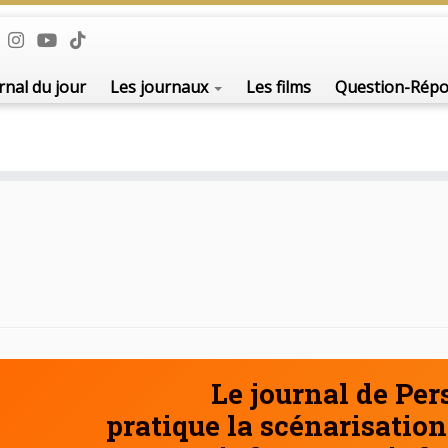
De l'i
rnal du jour
Les journaux
Les films
Question-Rép
Le journal de Pe
pratique la scénarisation 