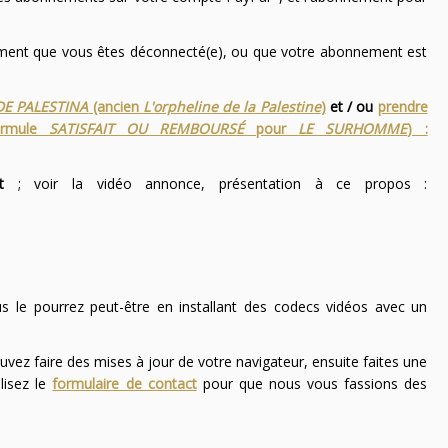
nement que vous êtes déconnecté(e), ou que votre abonnement est
DE PALESTINA
(ancien
L'orpheline de la Palestine
)
et / ou
prendre
ormule
SATISFAIT OU REMBOURSÉ
pour
LE SURHOMME
) :
t
; voir la vidéo annonce, présentation à ce propos :
ous le pourrez peut-être en installant des codecs vidéos avec un
uvez faire des mises à jour de votre navigateur, ensuite faites une
lisez le
formulaire de contact
pour que nous vous fassions des