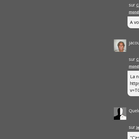
sur
C
mond
A vo
jaco
sur
C
mond
La n
http
v=T
Quel
sur
J
"C’e