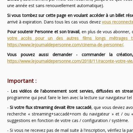
une année est sans renouvellement automatique).
Si vous tombez sur cette page en voulant accéder à un billet ré
arrivé à expiration. Dans tous les cas vous devez
vous reconnecte
Pour soutenir Personne et son travail
, en plus de vous abonner,
votre accès pour un des autres films longs métrages
https://www.lejournaldepersonne.com/cinema-de-personne/
.
Vous pouvez aussi demander - commander la création,
https://www.lejournaldepersonne.com/2018/11/raconte-votre-vie
Important :
-
Les vidéos de l'abonnement sont servies, diffusées en strea
programme qui peut faire le lien avec la lecture sur navigateur te
-
Si votre flux streaming devait être saccadé
, que vous deviez avo
recherche « streaming+saccadé+nom du navigateur » et / ou « 
suggestions en fonction de votre cas / configuration / système.
- Si vous ne recevez pas de mail suite à l'inscription, vérifiez la 