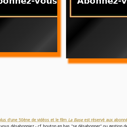
plus d'une 50ène de vidéos et le film
La Base
est réservé aux abonn
s vous désabonniez - cf. bouton en bas "se désabonner" ou gestion 