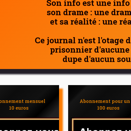
Son info est une info
son drame : une dram
et sa réalité : une ré
Ce journal n'est l'otage 
prisonnier d'aucune
dupe d'aucun sou
onnement mensuel
Abonnement pour un
10 euros
100 euros