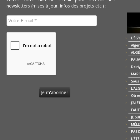
newsletters (mises à jour, infos des projets etc.) :
L’ÉG
Algér
ALGÉ
PAUV
Dziri
MARO
Sous
L’AL
Où es
J’AI 
FAUT-
JE SU
MÉLE
PAS D
L’ÉT