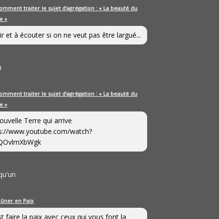
omment traiter le sujet d’agrégation : « La beauté du
e »
ir et à écouter si on ne veut pas être largué...
u
omment traiter le sujet d’agrégation : « La beauté du
e »
ouvelle Terre qui arrive
s://www.youtube.com/watch?
QOvlmXbWgk
qu'un
eûner en Paix
st faire la paix avec ceux qui vous font la