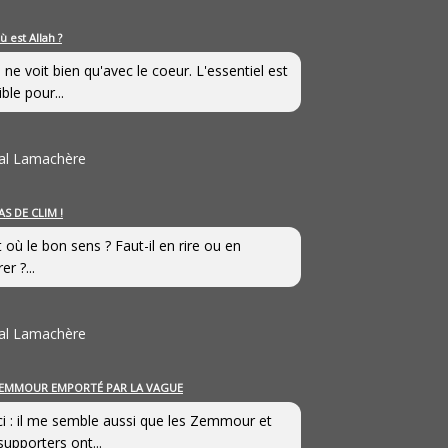
ù est Allah ?
 ne voit bien qu'avec le coeur. L'essentiel est
ible pour...
al Lamachère
AS DE CLIM !
st où le bon sens ? Faut-il en rire ou en
er ?...
al Lamachère
EMMOUR EMPORTÉ PAR LA VAGUE
i : il me semble aussi que les Zemmour et
supporters ont...