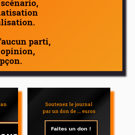
 scénario,
atisation
alisation.
d'aucun parti,
 opinion,
pçon.
 an
Soutenez le journal
par un don de ... euros