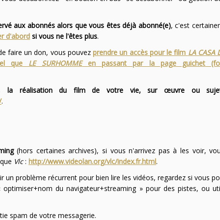
servé aux abonnés alors que vous êtes déjà abonné(e)
, c'est certai
r d'abord
si vous ne l'êtes plus
.
 de faire un don, vous pouvez
prendre un accès pour le film
LA CASA 
 tel que
LE SURHOMME
en passant par la page guichet (f
 la réalisation du film de votre vie, sur œuvre ou suje
/
.
ming
(hors certaines archives), si vous n'arrivez pas à les voir, v
l que
Vlc
:
http://www.videolan.org/vlc/index.fr.html
.
ir un problème récurrent pour bien lire les vidéos, regardez si vous po
optimiser+nom du navigateur+streaming » pour des pistes, ou uti
partie spam de votre messagerie.