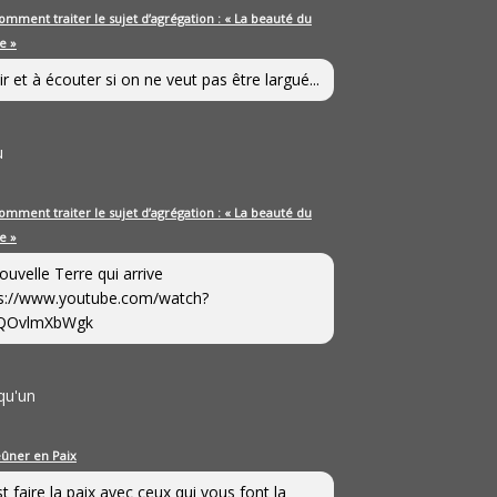
omment traiter le sujet d’agrégation : « La beauté du
e »
ir et à écouter si on ne veut pas être largué...
u
omment traiter le sujet d’agrégation : « La beauté du
e »
ouvelle Terre qui arrive
s://www.youtube.com/watch?
QOvlmXbWgk
qu'un
eûner en Paix
st faire la paix avec ceux qui vous font la