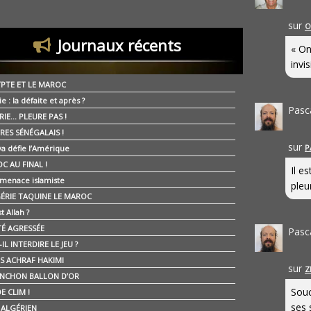
sur
O
Journaux récents
« On
invis
YPTE ET LE MAROC
ie : la défaite et après ?
Pasc
RIE… PLEURE PAS !
RES SÉNÉGALAIS !
sur
P
ya défie l’Amérique
C AU FINAL !
Il e
 menace islamiste
pleur
GÉRIE TAQUINE LE MAROC
t Allah ?
ÉTÉ AGRESSÉE
Pasc
IL INTERDIRE LE JEU ?
IS ACHRAF HAKIMI
sur
Z
NCHON BALLON D’OR
Souc
E CLIM !
ses 
É ALGÉRIEN