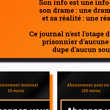
Son info est une info
son drame : une dram
et sa réalité : une ré
Ce journal n'est l'otage 
prisonnier d'aucune
dupe d'aucun sou
onnement mensuel
Abonnement pour un
10 euros
100 euros