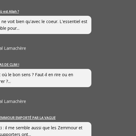
ù est Allah ?
 ne voit bien qu'avec le coeur. L'essentiel est
ible pour...
al Lamachère
AS DE CLIM !
st où le bon sens ? Faut-il en rire ou en
er ?...
al Lamachère
EMMOUR EMPORTÉ PAR LA VAGUE
i : il me semble aussi que les Zemmour et
supporters ont...