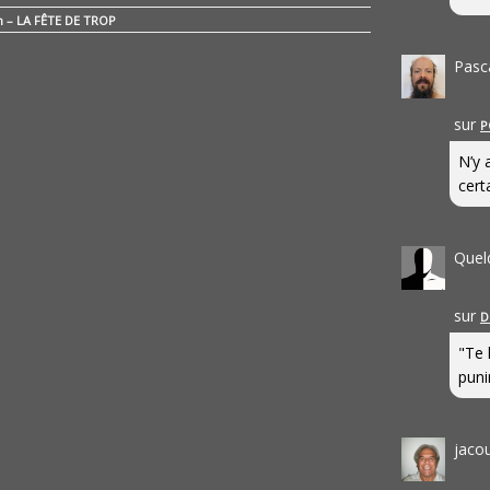
n – LA FÊTE DE TROP
Pasc
sur
P
N’y 
cert
Quel
sur
D
"Te 
punir
jaco