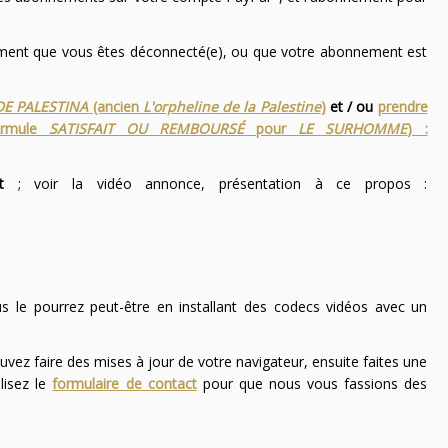
nement que vous êtes déconnecté(e), ou que votre abonnement est
DE PALESTINA
(ancien
L'orpheline de la Palestine
)
et / ou
prendre
ormule
SATISFAIT OU REMBOURSÉ
pour
LE SURHOMME
) :
t
; voir la vidéo annonce, présentation à ce propos :
ous le pourrez peut-être en installant des codecs vidéos avec un
uvez faire des mises à jour de votre navigateur, ensuite faites une
lisez le
formulaire de contact
pour que nous vous fassions des