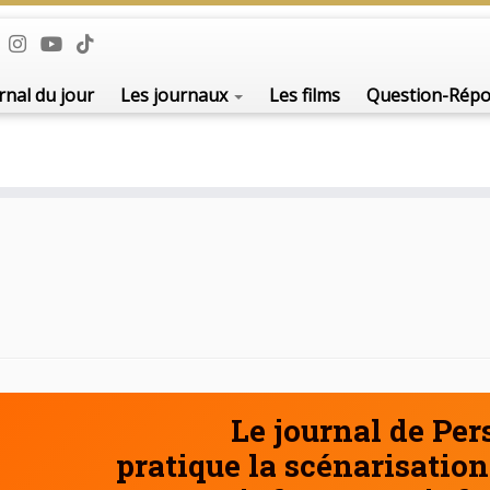
De l'i
rnal du jour
Les journaux
Les films
Question-Rép
Le journal de Pe
pratique la scénarisation 