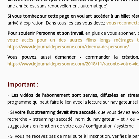
une année est sans renouvellement automatique).
Si vous tombez sur cette page en voulant accéder à un billet ré
arrivé à expiration. Dans tous les cas vous devez
vous reconnecte
Pour soutenir Personne et son travail
, en plus de vous abonner,
votre accès pour un des autres films longs métrages
https://www.lejournaldepersonne.com/cinema-de-personne/
.
Vous pouvez aussi demander - commander la création,
https://www.lejournaldepersonne.com/2018/11/raconte-votre-vie
Important :
-
Les vidéos de l'abonnement sont servies, diffusées en strea
programme qui peut faire le lien avec la lecture sur navigateur te
-
Si votre flux streaming devait être saccadé
, que vous deviez avo
recherche « streaming+saccadé+nom du navigateur » et / ou « 
suggestions en fonction de votre cas / configuration / système.
- Si vous ne recevez pas de mail suite à l'inscription, vérifiez la 