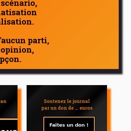
 scénario,
atisation
alisation.
d'aucun parti,
 opinion,
pçon.
 an
Soutenez le journal
par un don de ... euros