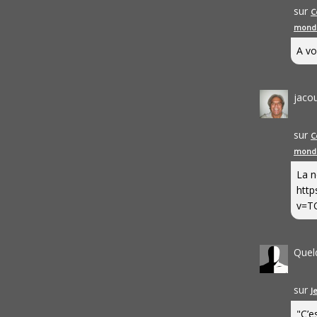
sur
C
mond
A vo
jaco
sur
C
mond
La n
http
v=T
Quel
sur
J
"C’e