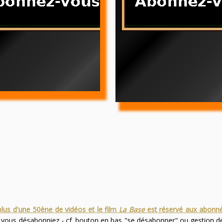
plus d'une 50ène de vidéos et le film
La Base
est réservé aux abonn
s vous désabonniez - cf. bouton en bas "se désabonner" ou gestion 