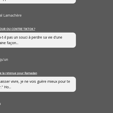
al Lamachère
OUR OU CONTRE TIKTOK ?
a-t-il pas un souci à perdre sa vie d'une
aine façon...
qu'un
e la retenue pour Ramadan
laisser vivre, je ne vois guère mieux pour te
." Ho...
u