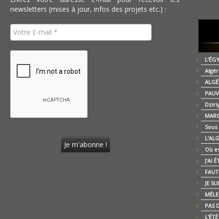
newsletters (mises à jour, infos des projets etc.) :
L’ÉG
Algér
ALGÉ
PAUV
Dziri
MARO
Sous
L’AL
Où es
J’AI 
FAUT-
JE SU
MÉLE
PAS D
L’ÉT