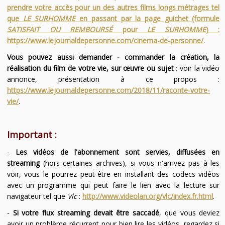
prendre votre accès pour un des autres films longs métrages tel
que
LE SURHOMME
en passant par la page guichet (formule
SATISFAIT OU REMBOURSÉ
pour
LE SURHOMME
) :
https://www.lejournaldepersonne.com/cinema-de-personne/
.
Vous pouvez aussi demander - commander la création, la
réalisation du film de votre vie, sur œuvre ou sujet
; voir la vidéo
annonce, présentation à ce propos :
https://www.lejournaldepersonne.com/2018/11/raconte-votre-
vie/
.
Important :
-
Les vidéos de l'abonnement sont servies, diffusées en
streaming
(hors certaines archives), si vous n'arrivez pas à les
voir, vous le pourrez peut-être en installant des codecs vidéos
avec un programme qui peut faire le lien avec la lecture sur
navigateur tel que
Vlc
:
http://www.videolan.org/vlc/index.fr.html
.
-
Si votre flux streaming devait être saccadé
, que vous deviez
avoir un problème récurrent pour bien lire les vidéos, regardez si