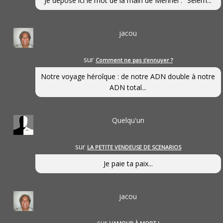
Je dépose ici le mot de la main de Mennel : "Selem...
jacou
sur
Comment ne pas s’ennuyer ?
Notre voyage héroîque : de notre ADN double à notre
ADN total...
Quelqu'un
sur
LA PETITE VENDEUSE DE SCENARIOS
Je paie ta paix...
jacou
sur