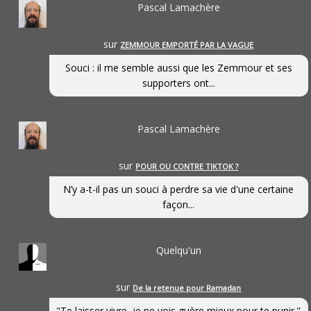
Pascal Lamachère
sur
ZEMMOUR EMPORTÉ PAR LA VAGUE
Souci : il me semble aussi que les Zemmour et ses
supporters ont...
Pascal Lamachère
sur
POUR OU CONTRE TIKTOK ?
N’y a-t-il pas un souci à perdre sa vie d'une certaine
façon...
Quelqu'un
sur
De la retenue pour Ramadan
"Te laisser vivre, je ne vois guère mieux pour te punir."