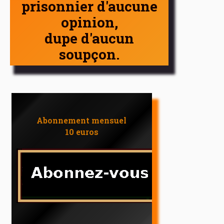
prisonnier d'aucune
opinion,
dupe d'aucun
soupçon.
Abonnement mensuel
10 euros