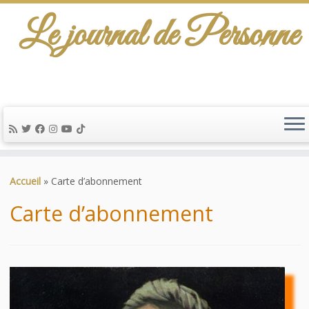
Le journal de Personne
De l'info-scénario pour traiter une question
d'actualité…
Passer
au
Accueil
»
Carte d’abonnement
contenu
Carte d’abonnement