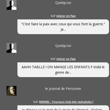
Quelqu'un
sur
Jeûner en Paix
"C’est faire la paix avec ceux qui vous font la guerre."
Je...
Quelqu'un
sur
Jeûner en Paix
AAHH TABLLE ! ON MANGE LES ENFANTS !! Voilà le
genre de...
le journal de Personne
sur
MENNEL : Pourquoi s’est-elle radicalisée ?
Je dépose ici le mot de la main de Mennel : "Selem...