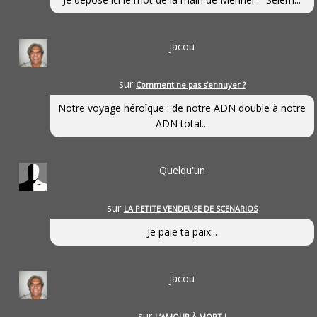
jacou
sur
Comment ne pas s’ennuyer ?
Notre voyage héroîque : de notre ADN double à notre
ADN total...
Quelqu'un
sur
LA PETITE VENDEUSE DE SCENARIOS
Je paie ta paix...
jacou
sur
L’AMOUR À MORT !