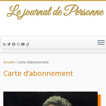
Le journal de Personne
De l'info-scénario pour traiter une question
d'actualité…
Passer
au
Accueil
»
Carte d’abonnement
contenu
Carte d’abonnement