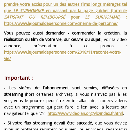
prendre votre accès pour un des autres films longs métrages tel
que
LE SURHOMME
en passant par la page guichet (formule
SATISFAIT OU REMBOURSÉ
pour
LE SURHOMME
) :
https://www.lejournaldepersonne.com/cinema-de-personne/
.
Vous pouvez aussi demander - commander la création, la
réalisation du film de votre vie, sur œuvre ou sujet
; voir la vidéo
annonce, présentation à ce propos :
https://www.lejournaldepersonne.com/2018/11/raconte-votre-
vie/
.
Important :
-
Les vidéos de l'abonnement sont servies, diffusées en
streaming
(hors certaines archives), si vous n'arrivez pas à les
voir, vous le pourrez peut-être en installant des codecs vidéos
avec un programme qui peut faire le lien avec la lecture sur
navigateur tel que
Vlc
:
http://www.videolan.org/vlc/index.fr.html
.
-
Si votre flux streaming devait être saccadé
, que vous deviez
avoir un problème récurrent pour bien lire les vidéos, regardez si