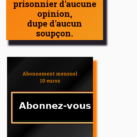
prisonnier d'aucune
opinion,
dupe d'aucun
soupçon.
Abonnement mensuel
10 euros