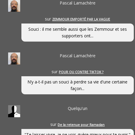
Pascal Lamachère
sur
ZEMMOUR EMPORTÉ PAR LA VAGUE
Souci : il me semble aussi que les Zemmour et ses
supporters ont...
Pascal Lamachère
sur
POUR OU CONTRE TIKTOK ?
N’y a-t-il pas un souci à perdre sa vie d'une certaine
façon...
Quelqu'un
sur
De la retenue pour Ramadan
"Te laisser vivre, je ne vois guère mieux pour te punir."