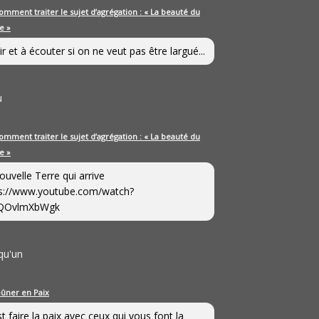
omment traiter le sujet d’agrégation : « La beauté du
e »
ir et à écouter si on ne veut pas être largué...
u
omment traiter le sujet d’agrégation : « La beauté du
e »
ouvelle Terre qui arrive
s://www.youtube.com/watch?
QOvlmXbWgk
qu'un
eûner en Paix
st faire la paix avec ceux qui vous font la