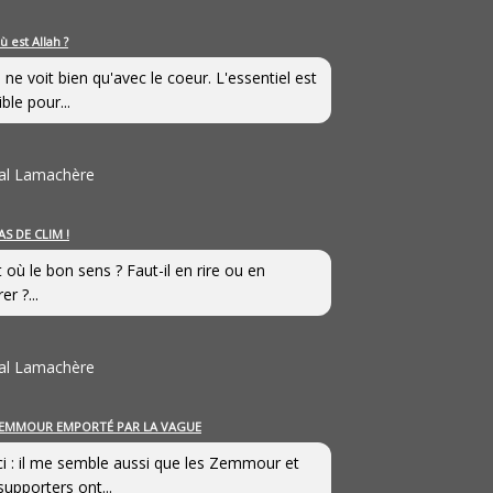
ù est Allah ?
 ne voit bien qu'avec le coeur. L'essentiel est
ible pour...
al Lamachère
AS DE CLIM !
st où le bon sens ? Faut-il en rire ou en
er ?...
al Lamachère
EMMOUR EMPORTÉ PAR LA VAGUE
i : il me semble aussi que les Zemmour et
supporters ont...