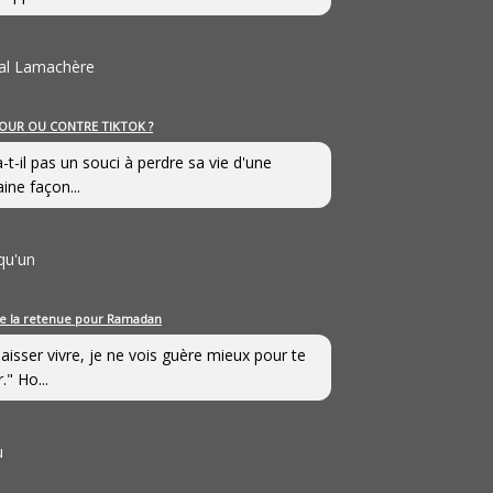
al Lamachère
OUR OU CONTRE TIKTOK ?
a-t-il pas un souci à perdre sa vie d'une
aine façon...
qu'un
e la retenue pour Ramadan
laisser vivre, je ne vois guère mieux pour te
." Ho...
u