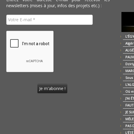
newsletters (mises à jour, infos des projets etc.) :
L’ÉG
Algér
ALGÉ
PAUV
Dziri
MARO
Sous
L’AL
Où es
J’AI 
FAUT-
JE SU
MÉLE
PAS D
L’ÉT