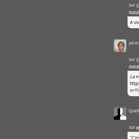
sur
C
mond
A vo
jaco
sur
C
mond
La n
http
v=T
Quel
sur
J
"C’e