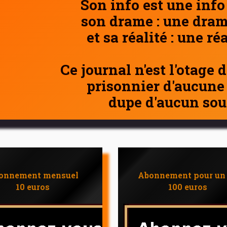
Son info est une info
son drame : une dram
et sa réalité : une ré
Ce journal n'est l'otage 
prisonnier d'aucune
dupe d'aucun sou
onnement mensuel
Abonnement pour un
10 euros
100 euros