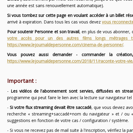
une année est sans renouvellement automatique).
Si vous tombez sur cette page en voulant accéder à un billet ré
arrivé à expiration. Dans tous les cas vous devez
vous reconnecte
Pour soutenir Personne et son travail
, en plus de vous abonner,
votre accès pour un des autres films longs métrages
https://www.lejournaldepersonne.com/cinema-de-personne/
.
Vous pouvez aussi demander - commander la création,
https://www.lejournaldepersonne.com/2018/11/raconte-votre-vie
Important :
-
Les vidéos de l'abonnement sont servies, diffusées en strea
programme qui peut faire le lien avec la lecture sur navigateur te
-
Si votre flux streaming devait être saccadé
, que vous deviez avo
recherche « streaming+saccadé+nom du navigateur » et / ou « 
suggestions en fonction de votre cas / configuration / système.
- Si vous ne recevez pas de mail suite à l'inscription, vérifiez la 