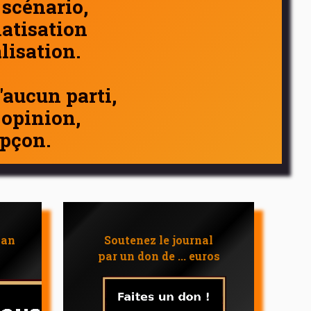
 scénario,
atisation
alisation.
d'aucun parti,
 opinion,
pçon.
 an
Soutenez le journal
par un don de ... euros