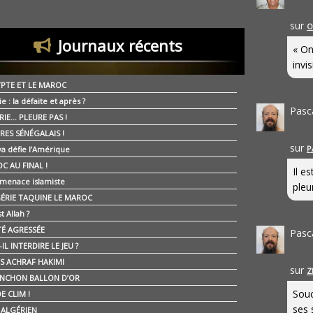
sur
O
Journaux récents
« On
invis
YPTE ET LE MAROC
ie : la défaite et après ?
Pasc
RIE… PLEURE PAS !
RES SÉNÉGALAIS !
sur
P
ya défie l’Amérique
C AU FINAL !
Il e
 menace islamiste
pleur
GÉRIE TAQUINE LE MAROC
t Allah ?
ÉTÉ AGRESSÉE
Pasc
IL INTERDIRE LE JEU ?
IS ACHRAF HAKIMI
sur
Z
NCHON BALLON D’OR
Souc
E CLIM !
ses 
É ALGÉRIEN