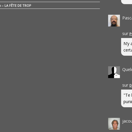
n – LA FÊTE DE TROP
Pasc
sur
P
N’y 
cert
Quel
sur
D
"Te 
punir
jaco