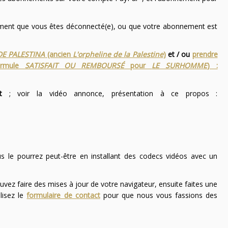
nement que vous êtes déconnecté(e), ou que votre abonnement est
DE PALESTINA
(ancien
L'orpheline de la Palestine
)
et / ou
prendre
ormule
SATISFAIT OU REMBOURSÉ
pour
LE SURHOMME
) :
t
; voir la vidéo annonce, présentation à ce propos :
ous le pourrez peut-être en installant des codecs vidéos avec un
uvez faire des mises à jour de votre navigateur, ensuite faites une
lisez le
formulaire de contact
pour que nous vous fassions des