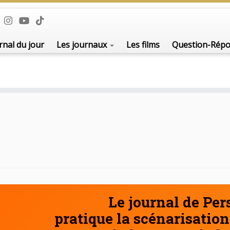
De l'i
rnal du jour
Les journaux
Les films
Question-Rép
Le journal de Pe
pratique la scénarisation 