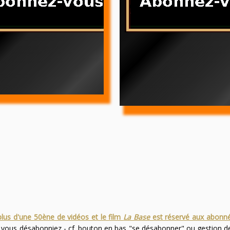
plus d'une 50ène de vidéos et le film
La Base
est réservé aux abonn
s vous désabonniez - cf. bouton en bas "se désabonner" ou gestion 