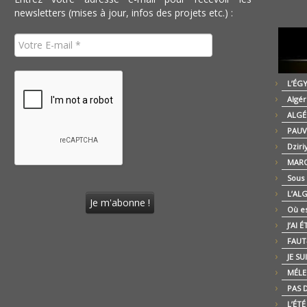
newsletters (mises à jour, infos des projets etc.) :
L’ÉG
Algér
ALGÉ
PAUV
Dziri
MARO
Sous
L’AL
Où es
J’AI 
FAUT-
JE SU
MÉLE
PAS D
L’ÉT