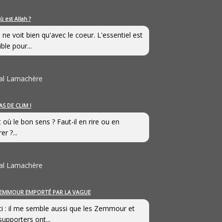
ù est Allah ?
 ne voit bien qu'avec le coeur. L'essentiel est
ible pour...
al Lamachère
AS DE CLIM !
st où le bon sens ? Faut-il en rire ou en
er ?...
al Lamachère
EMMOUR EMPORTÉ PAR LA VAGUE
i : il me semble aussi que les Zemmour et
supporters ont...