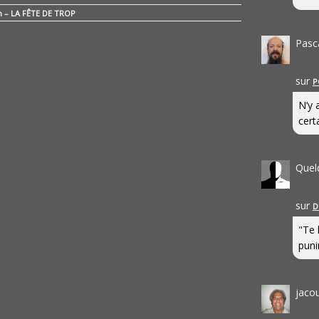
n – LA FÊTE DE TROP
Pasc
sur
P
N’y 
cert
Quel
sur
D
"Te 
punir
jaco