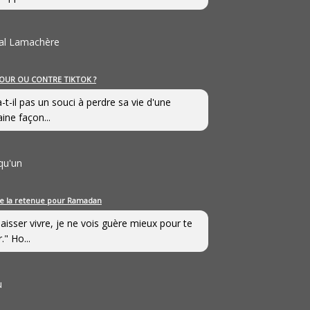
al Lamachère
OUR OU CONTRE TIKTOK ?
a-t-il pas un souci à perdre sa vie d'une
aine façon...
qu'un
e la retenue pour Ramadan
laisser vivre, je ne vois guère mieux pour te
." Ho...
u