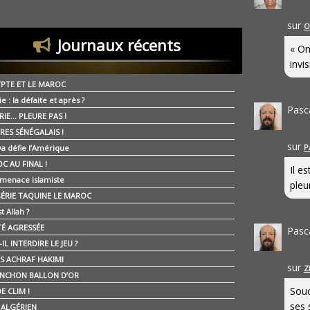
sur
O
Journaux récents
« On
invis
YPTE ET LE MAROC
ie : la défaite et après ?
Pasc
RIE… PLEURE PAS !
RES SÉNÉGALAIS !
sur
P
ya défie l’Amérique
C AU FINAL !
Il e
 menace islamiste
pleur
GÉRIE TAQUINE LE MAROC
t Allah ?
ÉTÉ AGRESSÉE
Pasc
IL INTERDIRE LE JEU ?
IS ACHRAF HAKIMI
sur
Z
NCHON BALLON D’OR
Souc
E CLIM !
ses 
É ALGÉRIEN