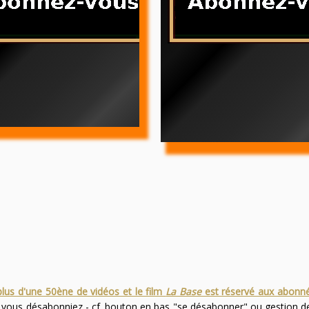
plus d'une 50ène de vidéos et le film
La Base
est réservé aux abonn
s vous désabonniez - cf. bouton en bas "se désabonner" ou gestion 