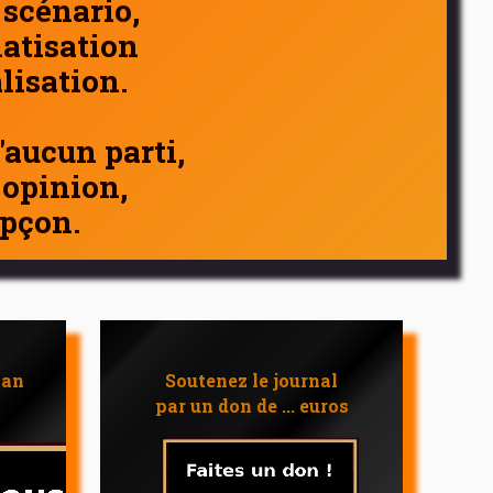
 scénario,
atisation
alisation.
d'aucun parti,
 opinion,
pçon.
 an
Soutenez le journal
par un don de ... euros