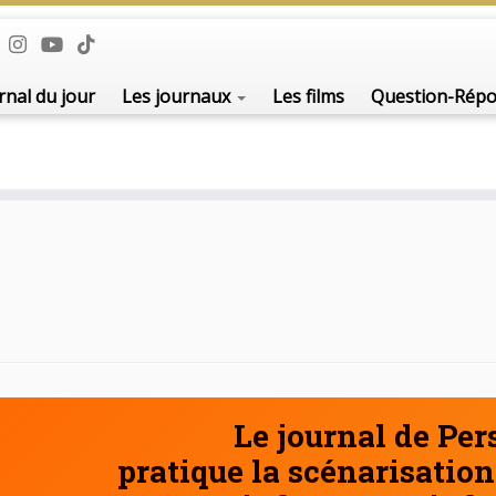
De l'i
rnal du jour
Les journaux
Les films
Question-Rép
Le journal de Pe
pratique la scénarisation 