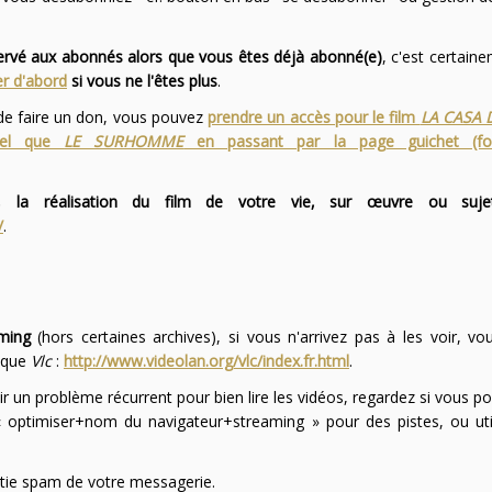
servé aux abonnés alors que vous êtes déjà abonné(e)
, c'est certai
r d'abord
si vous ne l'êtes plus
.
 de faire un don, vous pouvez
prendre un accès pour le film
LA CASA 
 tel que
LE SURHOMME
en passant par la page guichet (f
 la réalisation du film de votre vie, sur œuvre ou suje
/
.
ming
(hors certaines archives), si vous n'arrivez pas à les voir, v
l que
Vlc
:
http://www.videolan.org/vlc/index.fr.html
.
ir un problème récurrent pour bien lire les vidéos, regardez si vous po
optimiser+nom du navigateur+streaming » pour des pistes, ou uti
partie spam de votre messagerie.