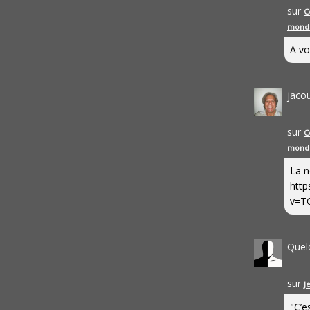
sur
C
mond
A vo
jaco
sur
C
mond
La n
http
v=T
Quel
sur
J
"C’e