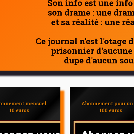
Son info est une info
son drame : une dram
et sa réalité : une ré
Ce journal n'est l'otage 
prisonnier d'aucune
dupe d'aucun sou
onnement mensuel
Abonnement pour un
10 euros
100 euros