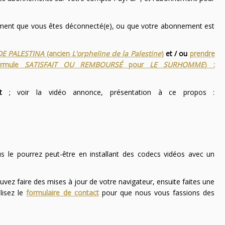
nement que vous êtes déconnecté(e), ou que votre abonnement est
DE PALESTINA
(ancien
L'orpheline de la Palestine
)
et / ou
prendre
ormule
SATISFAIT OU REMBOURSÉ
pour
LE SURHOMME
) :
t
; voir la vidéo annonce, présentation à ce propos :
ous le pourrez peut-être en installant des codecs vidéos avec un
uvez faire des mises à jour de votre navigateur, ensuite faites une
lisez le
formulaire de contact
pour que nous vous fassions des