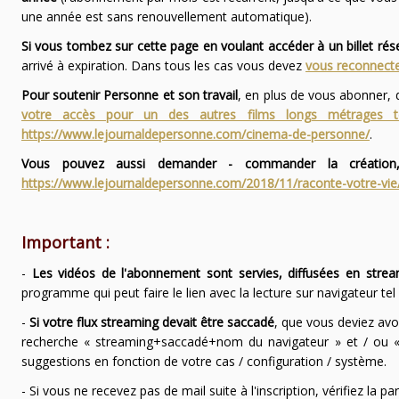
une année est sans renouvellement automatique).
Si vous tombez sur cette page en voulant accéder à un billet ré
arrivé à expiration. Dans tous les cas vous devez
vous reconnecte
Pour soutenir Personne et son travail
, en plus de vous abonner,
votre accès pour un des autres films longs métrages
https://www.lejournaldepersonne.com/cinema-de-personne/
.
Vous pouvez aussi demander - commander la création,
https://www.lejournaldepersonne.com/2018/11/raconte-votre-vie
Important :
-
Les vidéos de l'abonnement sont servies, diffusées en strea
programme qui peut faire le lien avec la lecture sur navigateur te
-
Si votre flux streaming devait être saccadé
, que vous deviez avo
recherche « streaming+saccadé+nom du navigateur » et / ou « 
suggestions en fonction de votre cas / configuration / système.
- Si vous ne recevez pas de mail suite à l'inscription, vérifiez la 