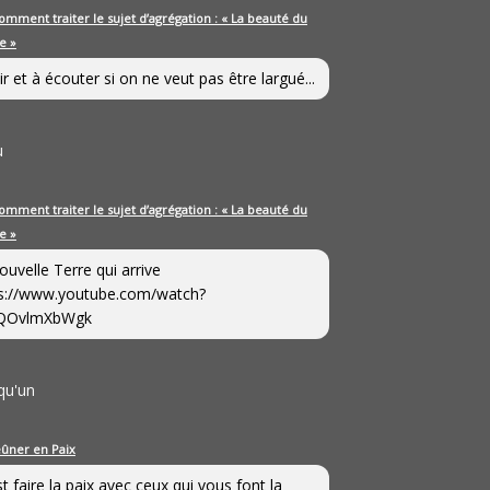
omment traiter le sujet d’agrégation : « La beauté du
e »
ir et à écouter si on ne veut pas être largué...
u
omment traiter le sujet d’agrégation : « La beauté du
e »
ouvelle Terre qui arrive
s://www.youtube.com/watch?
QOvlmXbWgk
qu'un
eûner en Paix
st faire la paix avec ceux qui vous font la