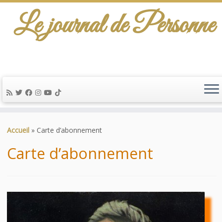
Le journal de Personne
De l'info-scénario pour traiter une question
d'actualité…
Passer
au
Accueil
»
Carte d’abonnement
contenu
Carte d’abonnement