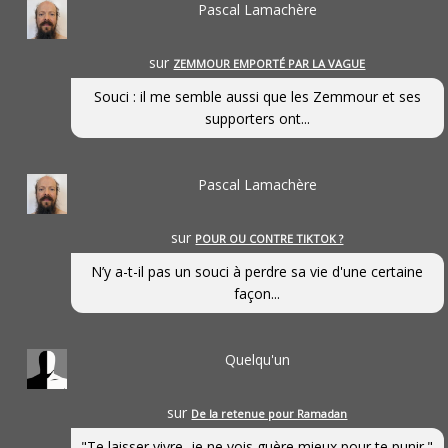
Pascal Lamachère
sur
ZEMMOUR EMPORTÉ PAR LA VAGUE
Souci : il me semble aussi que les Zemmour et ses
supporters ont...
Pascal Lamachère
sur
POUR OU CONTRE TIKTOK ?
N’y a-t-il pas un souci à perdre sa vie d'une certaine
façon...
Quelqu'un
sur
De la retenue pour Ramadan
"Te laisser vivre, je ne vois guère mieux pour te punir."