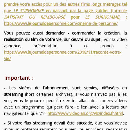
prendre votre accès pour un des autres films longs métrages tel
que
LE SURHOMME
en passant par la page guichet (formule
SATISFAIT OU REMBOURSÉ
pour
LE SURHOMME
) :
https://www.lejournaldepersonne.com/cinema-de-personne/
.
Vous pouvez aussi demander - commander la création, la
réalisation du film de votre vie, sur œuvre ou sujet
; voir la vidéo
annonce, présentation à ce propos :
https://www.lejournaldepersonne.com/2018/11/raconte-votre-
vie/
.
Important :
-
Les vidéos de l'abonnement sont servies, diffusées en
streaming
(hors certaines archives), si vous n'arrivez pas à les
voir, vous le pourrez peut-être en installant des codecs vidéos
avec un programme qui peut faire le lien avec la lecture sur
navigateur tel que
Vlc
:
http://www.videolan.org/vlc/index.fr.html
.
-
Si votre flux streaming devait être saccadé
, que vous deviez
avoir un problème récurrent pour bien lire les vidéos, regardez si