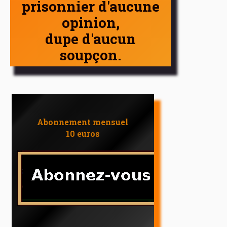
prisonnier d'aucune
opinion,
dupe d'aucun
soupçon.
Abonnement mensuel
10 euros