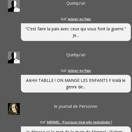
Quelqu'un
sur
Jeûner en Paix
"C’est faire la paix avec ceux qui vous font la guerre."
Je...
Quelqu'un
sur
Jeûner en Paix
AAHH TABLLE ! ON MANGE LES ENFANTS !! Voilà le
genre de...
le journal de Personne
sur
MENNEL : Pourquoi s’est-elle radicalisée ?
Je dépose ici le mot de la main de Mennel : "Selem...