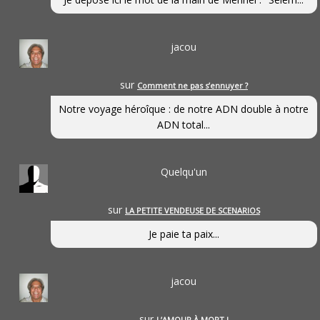
jacou
sur
Comment ne pas s’ennuyer ?
Notre voyage héroîque : de notre ADN double à notre
ADN total...
Quelqu'un
sur
LA PETITE VENDEUSE DE SCENARIOS
Je paie ta paix...
jacou
sur
L’AMOUR À MORT !