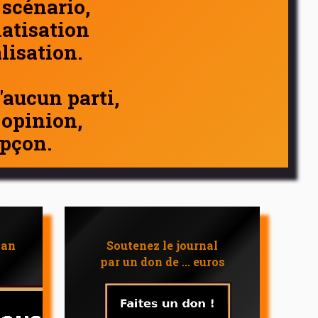
 scénario,
atisation
alisation.
d'aucun parti,
 opinion,
pçon.
 an
Soutenez le journal
par un don de ... euros