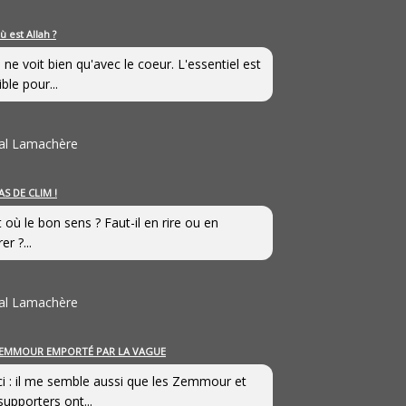
ù est Allah ?
 ne voit bien qu'avec le coeur. L'essentiel est
ible pour...
al Lamachère
AS DE CLIM !
st où le bon sens ? Faut-il en rire ou en
er ?...
al Lamachère
EMMOUR EMPORTÉ PAR LA VAGUE
i : il me semble aussi que les Zemmour et
supporters ont...