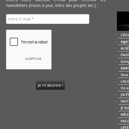
newsletters (mises à jour, infos des projets etc.) :
L’ÉG
Algér
ALGÉ
PAUV
Dziri
MARO
Sous
L’AL
Où es
J’AI 
FAUT-
JE SU
MÉLE
PAS D
L’ÉT