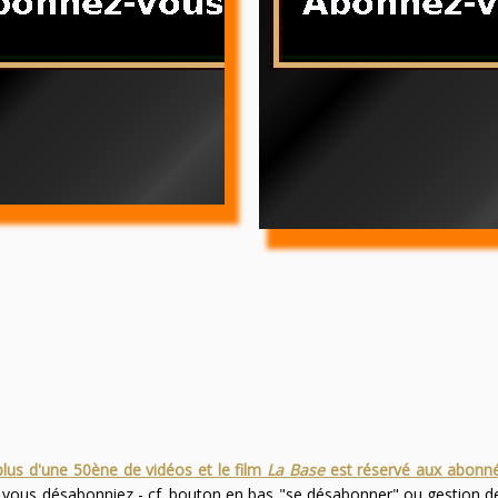
plus d'une 50ène de vidéos et le film
La Base
est réservé aux abonn
s vous désabonniez - cf. bouton en bas "se désabonner" ou gestion 