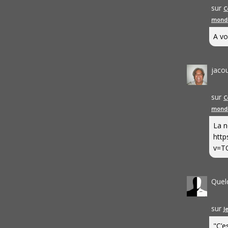
sur
C
mond
A vo
jaco
sur
C
mond
La n
http
v=T
Quel
sur
J
"C’e