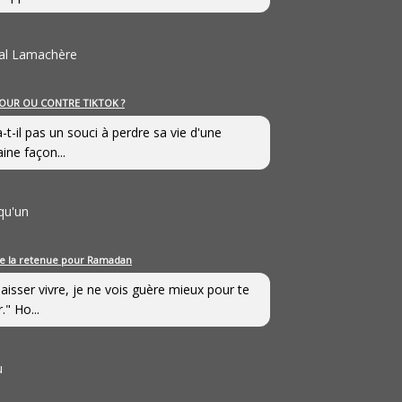
al Lamachère
OUR OU CONTRE TIKTOK ?
a-t-il pas un souci à perdre sa vie d'une
aine façon...
qu'un
e la retenue pour Ramadan
laisser vivre, je ne vois guère mieux pour te
." Ho...
u