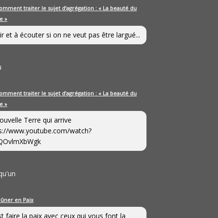
omment traiter le sujet d’agrégation : « La beauté du
e »
ir et à écouter si on ne veut pas être largué...
u
omment traiter le sujet d’agrégation : « La beauté du
e »
ouvelle Terre qui arrive
s://www.youtube.com/watch?
QOvlmXbWgk
qu'un
eûner en Paix
st faire la paix avec ceux qui vous font la