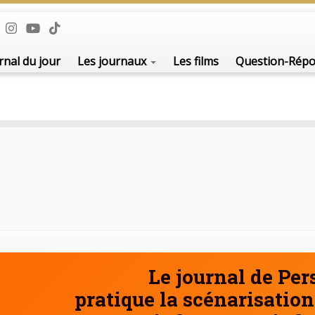
De l'i
rnal du jour
Les journaux
Les films
Question-Rép
Le journal de Pe
pratique la scénarisation 