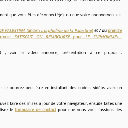
nement que vous êtes déconnecté(e), ou que votre abonnement est
DE PALESTINA
(ancien
L'orpheline de la Palestine
)
et / ou
prendre
ormule
SATISFAIT OU REMBOURSÉ
pour
LE SURHOMME
) :
t
; voir la vidéo annonce, présentation à ce propos :
ous le pourrez peut-être en installant des codecs vidéos avec un
uvez faire des mises à jour de votre navigateur, ensuite faites une
lisez le
formulaire de contact
pour que nous vous fassions des