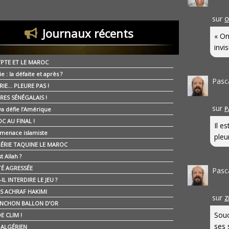
sur
O
Journaux récents
« On
invis
YPTE ET LE MAROC
ie : la défaite et après ?
Pasc
RIE… PLEURE PAS !
RES SÉNÉGALAIS !
sur
P
ya défie l’Amérique
C AU FINAL !
Il e
 menace islamiste
pleur
GÉRIE TAQUINE LE MAROC
t Allah ?
ÉTÉ AGRESSÉE
Pasc
IL INTERDIRE LE JEU ?
IS ACHRAF HAKIMI
sur
Z
NCHON BALLON D’OR
Souc
E CLIM !
ses 
É ALGÉRIEN