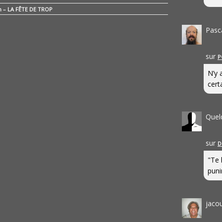
n – LA FÊTE DE TROP
Pasc
sur
P
N’y 
cert
Quel
sur
D
"Te 
punir
jaco