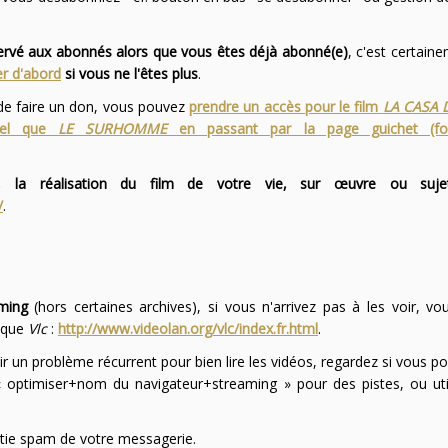
servé aux abonnés alors que vous êtes déjà abonné(e)
, c'est certai
r d'abord
si vous ne l'êtes plus
.
 de faire un don, vous pouvez
prendre un accès pour le film
LA CASA 
 tel que
LE SURHOMME
en passant par la page guichet (f
 la réalisation du film de votre vie, sur œuvre ou suje
/
.
ming
(hors certaines archives), si vous n'arrivez pas à les voir, v
l que
Vlc
:
http://www.videolan.org/vlc/index.fr.html
.
ir un problème récurrent pour bien lire les vidéos, regardez si vous po
optimiser+nom du navigateur+streaming » pour des pistes, ou uti
partie spam de votre messagerie.