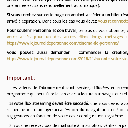
une année est sans renouvellement automatique).
Si vous tombez sur cette page en voulant accéder à un billet ré
arrivé à expiration. Dans tous les cas vous devez
vous reconnecte
Pour soutenir Personne et son travail
, en plus de vous abonner,
votre accès pour un des autres films longs métrages
https://www.lejournaldepersonne.com/cinema-de-personne/
.
Vous pouvez aussi demander - commander la création,
https://www.lejournaldepersonne.com/2018/11/raconte-votre-vie
Important :
-
Les vidéos de l'abonnement sont servies, diffusées en strea
programme qui peut faire le lien avec la lecture sur navigateur te
-
Si votre flux streaming devait être saccadé
, que vous deviez avo
recherche « streaming+saccadé+nom du navigateur » et / ou « 
suggestions en fonction de votre cas / configuration / système.
- Si vous ne recevez pas de mail suite à l'inscription, vérifiez la 