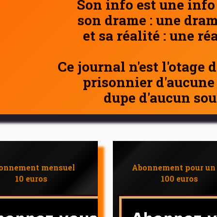
Son info est une info
son drame : une dram
et sa réalité : une ré
Ce journal n'est l'otage 
prisonnier d'aucune
dupe d'aucun sou
onnement mensuel
Abonnement pour un
10 euros
100 euros