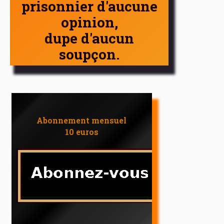
prisonnier d'aucune
opinion,
dupe d'aucun
soupçon.
Abonnement mensuel
10 euros