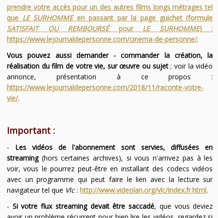
prendre votre accès pour un des autres films longs métrages tel
que
LE SURHOMME
en passant par la page guichet (formule
SATISFAIT OU REMBOURSÉ
pour
LE SURHOMME
) :
https://www.lejournaldepersonne.com/cinema-de-personne/
.
Vous pouvez aussi demander - commander la création, la
réalisation du film de votre vie, sur œuvre ou sujet
; voir la vidéo
annonce, présentation à ce propos :
https://www.lejournaldepersonne.com/2018/11/raconte-votre-
vie/
.
Important :
-
Les vidéos de l'abonnement sont servies, diffusées en
streaming
(hors certaines archives), si vous n'arrivez pas à les
voir, vous le pourrez peut-être en installant des codecs vidéos
avec un programme qui peut faire le lien avec la lecture sur
navigateur tel que
Vlc
:
http://www.videolan.org/vlc/index.fr.html
.
-
Si votre flux streaming devait être saccadé
, que vous deviez
avoir un problème récurrent pour bien lire les vidéos, regardez si