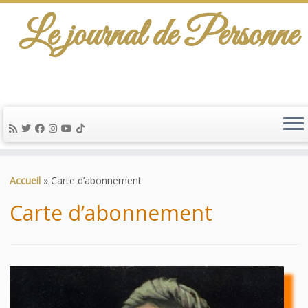
Le journal de Personne
De l'info-scénario pour traiter une question
d'actualité…
Passer
au
Accueil
»
Carte d’abonnement
contenu
Carte d’abonnement