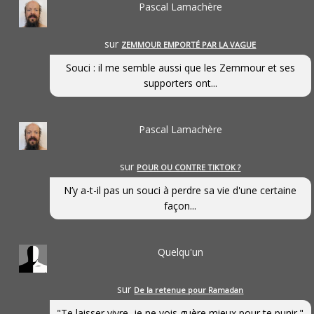
Pascal Lamachère
sur
ZEMMOUR EMPORTÉ PAR LA VAGUE
Souci : il me semble aussi que les Zemmour et ses
supporters ont...
Pascal Lamachère
sur
POUR OU CONTRE TIKTOK ?
N’y a-t-il pas un souci à perdre sa vie d'une certaine
façon...
Quelqu'un
sur
De la retenue pour Ramadan
"Te laisser vivre, je ne vois guère mieux pour te punir."