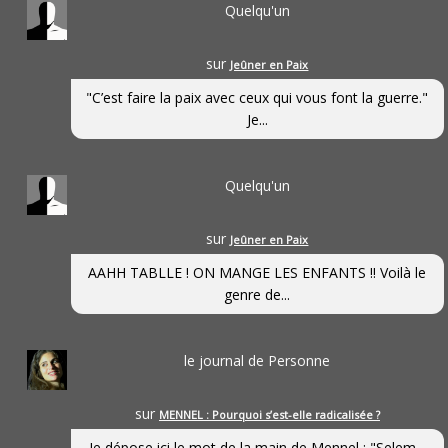
Quelqu'un
sur
Jeûner en Paix
"C’est faire la paix avec ceux qui vous font la guerre."
Je...
Quelqu'un
sur
Jeûner en Paix
AAHH TABLLE ! ON MANGE LES ENFANTS !! Voilà le
genre de...
le journal de Personne
sur
MENNEL : Pourquoi s’est-elle radicalisée ?
Je dépose ici le mot de la main de Mennel : "Selem...