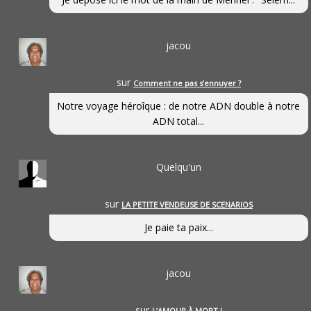
jacou
sur
Comment ne pas s’ennuyer ?
Notre voyage héroîque : de notre ADN double à notre
ADN total...
Quelqu'un
sur
LA PETITE VENDEUSE DE SCENARIOS
Je paie ta paix...
jacou
sur
L’AMOUR À MORT !