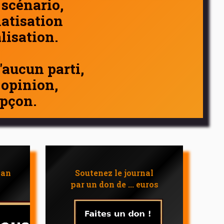
 scénario,
atisation
alisation.
d'aucun parti,
 opinion,
pçon.
 an
Soutenez le journal
par un don de ... euros