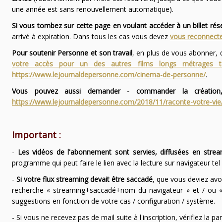
une année est sans renouvellement automatique).
Si vous tombez sur cette page en voulant accéder à un billet ré
arrivé à expiration. Dans tous les cas vous devez
vous reconnecte
Pour soutenir Personne et son travail
, en plus de vous abonner,
votre accès pour un des autres films longs métrages
https://www.lejournaldepersonne.com/cinema-de-personne/
.
Vous pouvez aussi demander - commander la création,
https://www.lejournaldepersonne.com/2018/11/raconte-votre-vie
Important :
-
Les vidéos de l'abonnement sont servies, diffusées en strea
programme qui peut faire le lien avec la lecture sur navigateur te
-
Si votre flux streaming devait être saccadé
, que vous deviez avo
recherche « streaming+saccadé+nom du navigateur » et / ou « 
suggestions en fonction de votre cas / configuration / système.
- Si vous ne recevez pas de mail suite à l'inscription, vérifiez la 