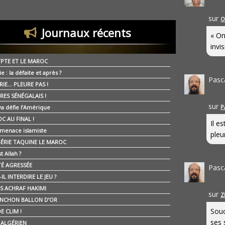
sur
O
Journaux récents
« On
invis
YPTE ET LE MAROC
ie : la défaite et après ?
Pasc
RIE… PLEURE PAS !
RES SÉNÉGALAIS !
sur
P
ya défie l’Amérique
C AU FINAL !
Il e
 menace islamiste
pleur
GÉRIE TAQUINE LE MAROC
t Allah ?
ÉTÉ AGRESSÉE
Pasc
IL INTERDIRE LE JEU ?
IS ACHRAF HAKIMI
sur
Z
NCHON BALLON D’OR
Souc
E CLIM !
ses 
É ALGÉRIEN