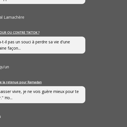
al Lamachère
OUR OU CONTRE TIKTOK ?
a-t-il pas un souci à perdre sa vie d'une
aine façon...
qu'un
e la retenue pour Ramadan
laisser vivre, je ne vois guère mieux pour te
." Ho...
u