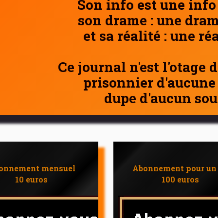
Son info est une info
son drame : une dram
et sa réalité : une ré
Ce journal n'est l'otage 
prisonnier d'aucune
dupe d'aucun sou
onnement mensuel
Abonnement pour un
10 euros
100 euros