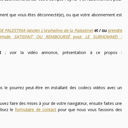
nement que vous êtes déconnecté(e), ou que votre abonnement est
DE PALESTINA
(ancien
L'orpheline de la Palestine
)
et / ou
prendre
ormule
SATISFAIT OU REMBOURSÉ
pour
LE SURHOMME
) :
t
; voir la vidéo annonce, présentation à ce propos :
ous le pourrez peut-être en installant des codecs vidéos avec un
uvez faire des mises à jour de votre navigateur, ensuite faites une
lisez le
formulaire de contact
pour que nous vous fassions des