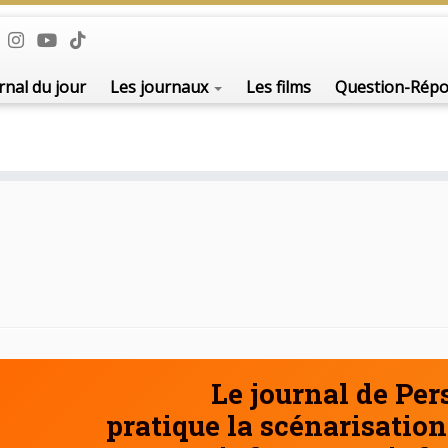
De l'i
rnal du jour
Les journaux
Les films
Question-Rép
Le journal de Pe
pratique la scénarisation 