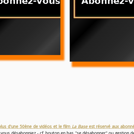
plus d'une 50ène de vidéos et le film
La Base
est réservé aux abonn
s vous désabonniez - cf. bouton en bas "se désabonner" ou gestion 