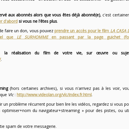
servé aux abonnés alors que vous êtes déjà abonné(e)
, c'est certai
r d'abord
si vous ne l'êtes plus
.
 de faire un don, vous pouvez
prendre un accès pour le film
LA CASA 
 tel que
LE SURHOMME
en passant par la page guichet (f
 la réalisation du film de votre vie, sur œuvre ou suje
/
.
ming
(hors certaines archives), si vous n'arrivez pas à les voir, v
l que
Vlc
:
http://www.videolan.org/vlc/index.fr.html
.
ir un problème récurrent pour bien lire les vidéos, regardez si vous po
optimiser+nom du navigateur+streaming » pour des pistes, ou uti
partie spam de votre messagerie.