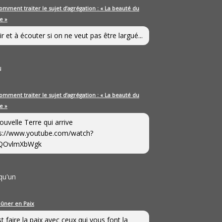
omment traiter le sujet d’agrégation : « La beauté du
e »
ir et à écouter si on ne veut pas être largué...
u
omment traiter le sujet d’agrégation : « La beauté du
e »
ouvelle Terre qui arrive
s://www.youtube.com/watch?
QOvlmXbWgk
qu'un
eûner en Paix
st faire la paix avec ceux qui vous font la