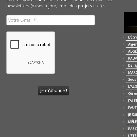
newsletters (mises à jour, infos des projets etc.) :
L’ÉG
Algér
ALGÉ
PAUV
Dziri
MARO
Sous
L’AL
Où es
J’AI 
FAUT-
JE SU
MÉLE
PAS D
L’ÉT