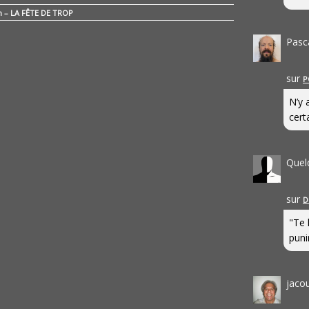
n – LA FÊTE DE TROP
Pasc
sur
P
N’y 
cert
Quel
sur
D
"Te 
punir
jaco