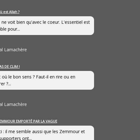
ù est Allah ?
 ne voit bien qu'avec le coeur. L'essentiel est
ible pour...
al Lamachère
AS DE CLIM !
st où le bon sens ? Faut-il en rire ou en
er ?...
al Lamachère
EMMOUR EMPORTÉ PAR LA VAGUE
i : il me semble aussi que les Zemmour et
supporters ont...