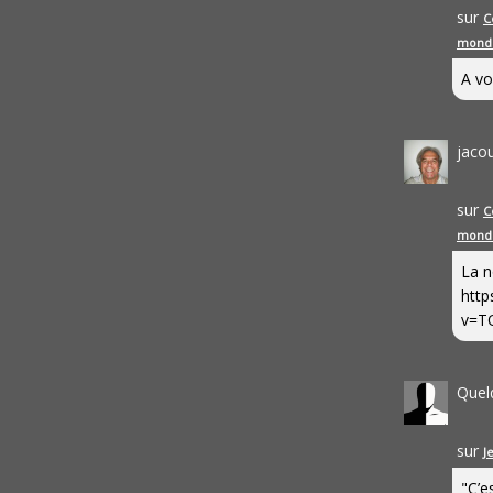
sur
C
mond
A vo
jaco
sur
C
mond
La n
http
v=T
Quel
sur
J
"C’e