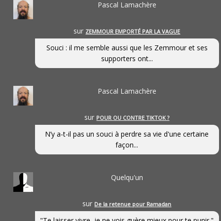
Pascal Lamachère
sur
ZEMMOUR EMPORTÉ PAR LA VAGUE
Souci : il me semble aussi que les Zemmour et ses
supporters ont...
Pascal Lamachère
sur
POUR OU CONTRE TIKTOK ?
N’y a-t-il pas un souci à perdre sa vie d'une certaine
façon...
Quelqu'un
sur
De la retenue pour Ramadan
"Te laisser vivre, je ne vois guère mieux pour te punir."