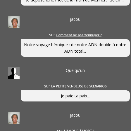
jacou
sur
Comment ne pas s’ennuyer ?
Notre voyage héroîque : de notre ADN double à notre
ADN total...
Quelqu'un
sur
LA PETITE VENDEUSE DE SCENARIOS
Je paie ta paix...
jacou
sur
L’AMOUR À MORT !