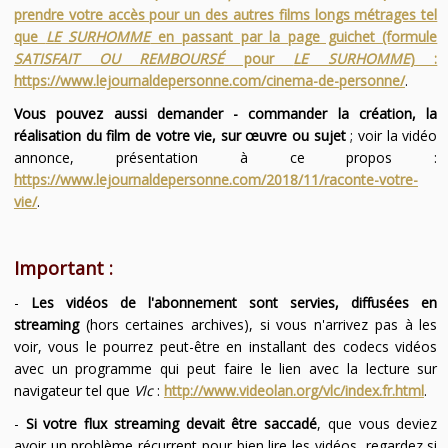
prendre votre accès pour un des autres films longs métrages tel
que
LE SURHOMME
en passant par la page guichet (formule
SATISFAIT OU REMBOURSÉ
pour
LE SURHOMME
) :
https://www.lejournaldepersonne.com/cinema-de-personne/
.
Vous pouvez aussi demander - commander la création, la
réalisation du film de votre vie, sur œuvre ou sujet
; voir la vidéo
annonce, présentation à ce propos :
https://www.lejournaldepersonne.com/2018/11/raconte-votre-
vie/
.
Important :
-
Les vidéos de l'abonnement sont servies, diffusées en
streaming
(hors certaines archives), si vous n'arrivez pas à les
voir, vous le pourrez peut-être en installant des codecs vidéos
avec un programme qui peut faire le lien avec la lecture sur
navigateur tel que
Vlc
:
http://www.videolan.org/vlc/index.fr.html
.
-
Si votre flux streaming devait être saccadé
, que vous deviez
avoir un problème récurrent pour bien lire les vidéos, regardez si