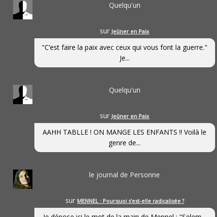
Quelqu'un
sur
Jeûner en Paix
"C’est faire la paix avec ceux qui vous font la guerre."
Je...
Quelqu'un
sur
Jeûner en Paix
AAHH TABLLE ! ON MANGE LES ENFANTS !! Voilà le
genre de...
le journal de Personne
sur
MENNEL : Pourquoi s’est-elle radicalisée ?
Je dépose ici le mot de la main de Mennel : "Selem...