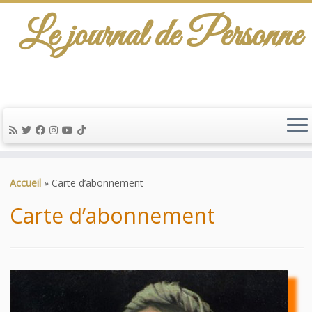
Le journal de Personne
De l'info-scénario pour traiter une question
d'actualité…
Passer
au
Accueil
»
Carte d’abonnement
contenu
Carte d’abonnement