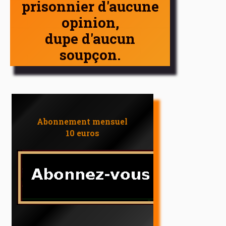
prisonnier d'aucune
opinion,
dupe d'aucun
soupçon.
Abonnement mensuel
10 euros