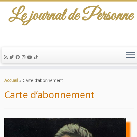
Le journal de Personne
De l'info-scénario pour traiter une question
d'actualité…
Passer
au
Accueil
»
Carte d’abonnement
contenu
Carte d’abonnement