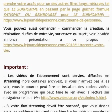
prendre votre accès pour un des autres films longs métrages tel
que
LE SURHOMME
en passant par la page guichet (formule
SATISFAIT OU REMBOURSÉ
pour
LE SURHOMME
) :
https://www.lejournaldepersonne.com/cinema-de-personne/
.
Vous pouvez aussi demander - commander la création, la
réalisation du film de votre vie, sur œuvre ou sujet
; voir la vidéo
annonce, présentation à ce propos :
https://www.lejournaldepersonne.com/2018/11/raconte-votre-
vie/
.
Important :
-
Les vidéos de l'abonnement sont servies, diffusées en
streaming
(hors certaines archives), si vous n'arrivez pas à les
voir, vous le pourrez peut-être en installant des codecs vidéos
avec un programme qui peut faire le lien avec la lecture sur
navigateur tel que
Vlc
:
http://www.videolan.org/vlc/index.fr.html
.
-
Si votre flux streaming devait être saccadé
, que vous deviez
avoir un problème récurrent pour bien lire les vidéos, regardez si