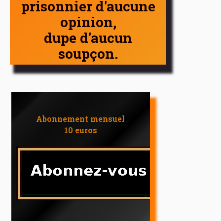
prisonnier d'aucune
opinion,
dupe d'aucun
soupçon.
Abonnement mensuel
10 euros