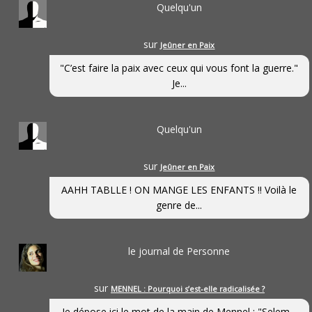
Quelqu'un
sur
Jeûner en Paix
"C’est faire la paix avec ceux qui vous font la guerre."
Je...
Quelqu'un
sur
Jeûner en Paix
AAHH TABLLE ! ON MANGE LES ENFANTS !! Voilà le
genre de...
le journal de Personne
sur
MENNEL : Pourquoi s’est-elle radicalisée ?
Je dépose ici le mot de la main de Mennel : "Selem...