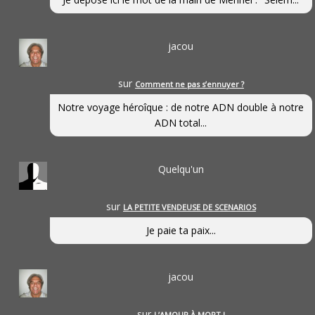
jacou
sur
Comment ne pas s’ennuyer ?
Notre voyage héroîque : de notre ADN double à notre
ADN total...
Quelqu'un
sur
LA PETITE VENDEUSE DE SCENARIOS
Je paie ta paix...
jacou
sur
L’AMOUR À MORT !