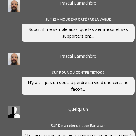
Pascal Lamachère
sur
ZEMMOUR EMPORTÉ PAR LA VAGUE
Souci : il me semble aussi que les Zemmour et ses
supporters ont...
Pascal Lamachère
sur
POUR OU CONTRE TIKTOK ?
N’y a-t-il pas un souci à perdre sa vie d'une certaine
façon...
Quelqu'un
sur
De la retenue pour Ramadan
"Te laisser vivre, je ne vois guère mieux pour te punir."