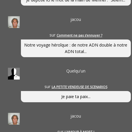
jacou
sur
Comment ne pas s’ennuyer ?
Notre voyage héroîque : de notre ADN double à notre
ADN total...
Quelqu'un
sur
LA PETITE VENDEUSE DE SCENARIOS
Je paie ta paix...
jacou
sur
L’AMOUR À MORT !