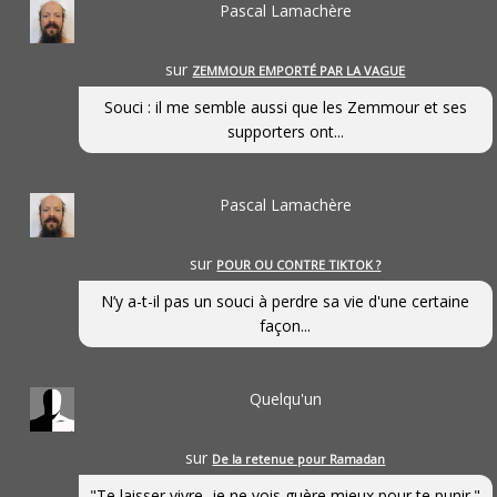
Pascal Lamachère
sur
ZEMMOUR EMPORTÉ PAR LA VAGUE
Souci : il me semble aussi que les Zemmour et ses
supporters ont...
Pascal Lamachère
sur
POUR OU CONTRE TIKTOK ?
N’y a-t-il pas un souci à perdre sa vie d'une certaine
façon...
Quelqu'un
sur
De la retenue pour Ramadan
"Te laisser vivre, je ne vois guère mieux pour te punir."