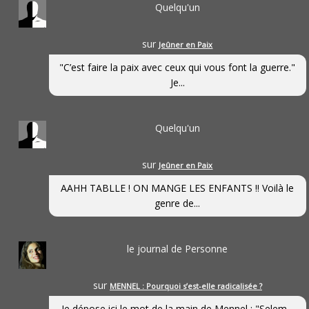
Quelqu'un
sur
Jeûner en Paix
"C’est faire la paix avec ceux qui vous font la guerre."
Je...
Quelqu'un
sur
Jeûner en Paix
AAHH TABLLE ! ON MANGE LES ENFANTS !! Voilà le
genre de...
le journal de Personne
sur
MENNEL : Pourquoi s’est-elle radicalisée ?
Je dépose ici le mot de la main de Mennel : "Selem...