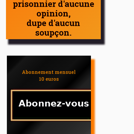
prisonnier d'aucune
opinion,
dupe d'aucun
soupçon.
Abonnement mensuel
10 euros