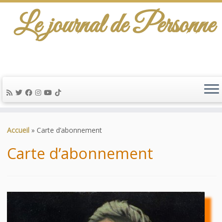
Le journal de Personne
De l'info-scénario pour traiter une question
d'actualité…
Passer
au
Accueil
»
Carte d’abonnement
contenu
Carte d’abonnement