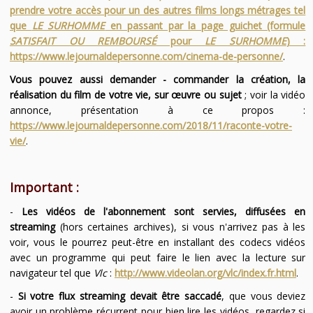
prendre votre accès pour un des autres films longs métrages tel
que
LE SURHOMME
en passant par la page guichet (formule
SATISFAIT OU REMBOURSÉ
pour
LE SURHOMME
) :
https://www.lejournaldepersonne.com/cinema-de-personne/
.
Vous pouvez aussi demander - commander la création, la
réalisation du film de votre vie, sur œuvre ou sujet
; voir la vidéo
annonce, présentation à ce propos :
https://www.lejournaldepersonne.com/2018/11/raconte-votre-
vie/
.
Important :
-
Les vidéos de l'abonnement sont servies, diffusées en
streaming
(hors certaines archives), si vous n'arrivez pas à les
voir, vous le pourrez peut-être en installant des codecs vidéos
avec un programme qui peut faire le lien avec la lecture sur
navigateur tel que
Vlc
:
http://www.videolan.org/vlc/index.fr.html
.
-
Si votre flux streaming devait être saccadé
, que vous deviez
avoir un problème récurrent pour bien lire les vidéos, regardez si