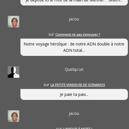
jacou
sur
Comment ne pas s’ennuyer ?
Notre voyage héroîque : de notre ADN double à notre
ADN total...
Quelqu'un
sur
LA PETITE VENDEUSE DE SCENARIOS
Je paie ta paix...
jacou
sur
L’AMOUR À MORT !