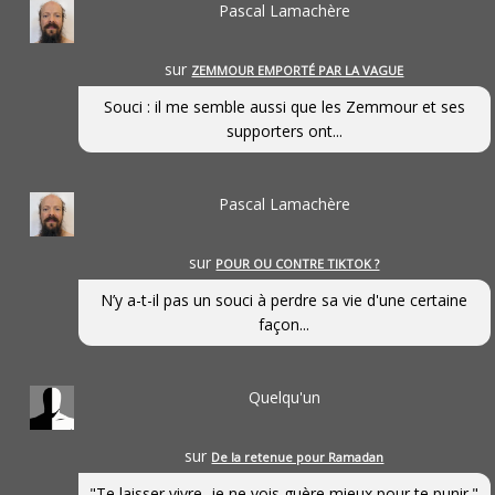
Pascal Lamachère
sur
ZEMMOUR EMPORTÉ PAR LA VAGUE
Souci : il me semble aussi que les Zemmour et ses
supporters ont...
Pascal Lamachère
sur
POUR OU CONTRE TIKTOK ?
N’y a-t-il pas un souci à perdre sa vie d'une certaine
façon...
Quelqu'un
sur
De la retenue pour Ramadan
"Te laisser vivre, je ne vois guère mieux pour te punir."