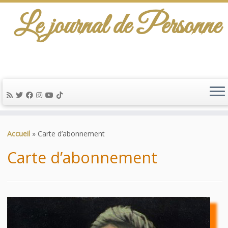
Le journal de Personne
De l'info-scénario pour traiter une question
d'actualité…
Passer
au
Accueil
»
Carte d’abonnement
contenu
Carte d’abonnement