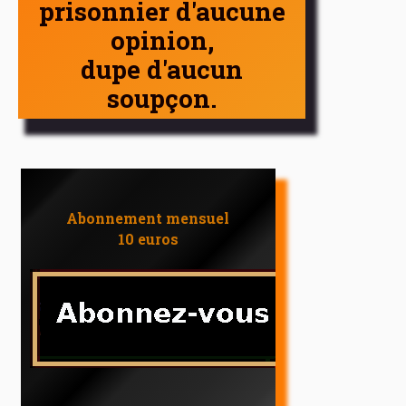
prisonnier d'aucune
opinion,
dupe d'aucun
soupçon.
Abonnement mensuel
10 euros