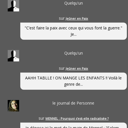
Quelqu'un
sur
Jeûner en Paix
"C’est faire la paix avec ceux qui vous font la guerre."
Je...
Quelqu'un
sur
Jeûner en Paix
AAHH TABLLE ! ON MANGE LES ENFANTS !! Voilà le
genre de...
le journal de Personne
sur
MENNEL : Pourquoi s’est-elle radicalisée ?
Je dépose ici le mot de la main de Mennel : "Selem...