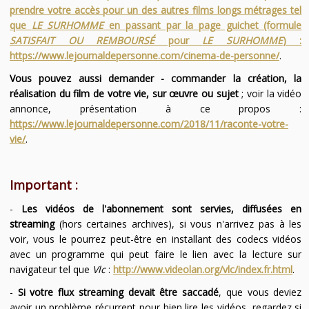
prendre votre accès pour un des autres films longs métrages tel
que
LE SURHOMME
en passant par la page guichet (formule
SATISFAIT OU REMBOURSÉ
pour
LE SURHOMME
) :
https://www.lejournaldepersonne.com/cinema-de-personne/
.
Vous pouvez aussi demander - commander la création, la
réalisation du film de votre vie, sur œuvre ou sujet
; voir la vidéo
annonce, présentation à ce propos :
https://www.lejournaldepersonne.com/2018/11/raconte-votre-
vie/
.
Important :
-
Les vidéos de l'abonnement sont servies, diffusées en
streaming
(hors certaines archives), si vous n'arrivez pas à les
voir, vous le pourrez peut-être en installant des codecs vidéos
avec un programme qui peut faire le lien avec la lecture sur
navigateur tel que
Vlc
:
http://www.videolan.org/vlc/index.fr.html
.
-
Si votre flux streaming devait être saccadé
, que vous deviez
avoir un problème récurrent pour bien lire les vidéos, regardez si