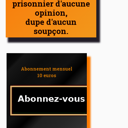
prisonnier d'aucune
opinion,
dupe d'aucun
soupçon.
Abonnement mensuel
10 euros