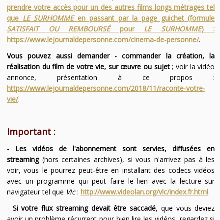
prendre votre accès pour un des autres films longs métrages tel
que
LE SURHOMME
en passant par la page guichet (formule
SATISFAIT OU REMBOURSÉ
pour
LE SURHOMME
) :
https://www.lejournaldepersonne.com/cinema-de-personne/
.
Vous pouvez aussi demander - commander la création, la
réalisation du film de votre vie, sur œuvre ou sujet
; voir la vidéo
annonce, présentation à ce propos :
https://www.lejournaldepersonne.com/2018/11/raconte-votre-
vie/
.
Important :
-
Les vidéos de l'abonnement sont servies, diffusées en
streaming
(hors certaines archives), si vous n'arrivez pas à les
voir, vous le pourrez peut-être en installant des codecs vidéos
avec un programme qui peut faire le lien avec la lecture sur
navigateur tel que
Vlc
:
http://www.videolan.org/vlc/index.fr.html
.
-
Si votre flux streaming devait être saccadé
, que vous deviez
avoir un problème récurrent pour bien lire les vidéos, regardez si