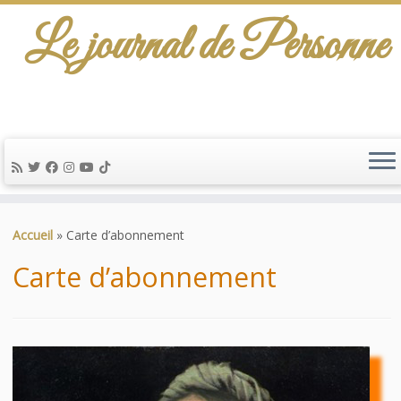
Le journal de Personne
De l'info-scénario pour traiter une question
d'actualité…
Passer
au
Accueil
»
Carte d’abonnement
contenu
Carte d’abonnement