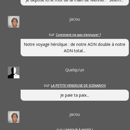
jacou
sur
Comment ne pas s’ennuyer ?
Notre voyage héroîque : de notre ADN double à notre
ADN total...
Quelqu'un
sur
LA PETITE VENDEUSE DE SCENARIOS
Je paie ta paix...
jacou
sur
L’AMOUR À MORT !