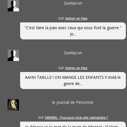
Quelqu'un
sur
Jeûner en Paix
"C’est faire la paix avec ceux qui vous font la guerre."
Je...
Quelqu'un
sur
Jeûner en Paix
AAHH TABLLE ! ON MANGE LES ENFANTS !! Voilà le
genre de...
le journal de Personne
sur
MENNEL : Pourquoi s’est-elle radicalisée ?
Je dépose ici le mot de la main de Mennel : "Selem...