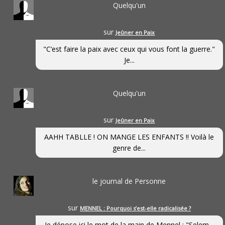
Quelqu'un
sur
Jeûner en Paix
"C’est faire la paix avec ceux qui vous font la guerre."
Je...
Quelqu'un
sur
Jeûner en Paix
AAHH TABLLE ! ON MANGE LES ENFANTS !! Voilà le
genre de...
le journal de Personne
sur
MENNEL : Pourquoi s’est-elle radicalisée ?
Je dépose ici le mot de la main de Mennel : "Selem...