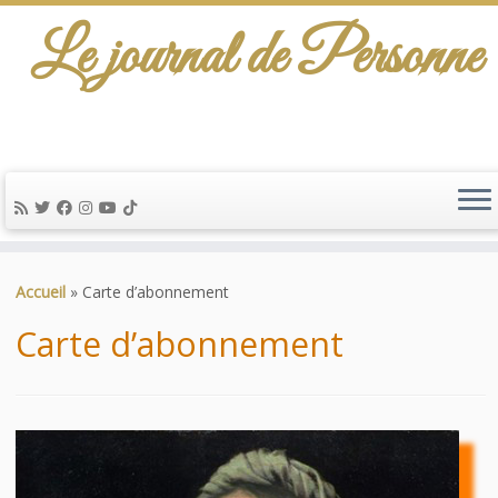
Le journal de Personne
De l'info-scénario pour traiter une question
d'actualité…
Passer
au
Accueil
»
Carte d’abonnement
contenu
Carte d’abonnement