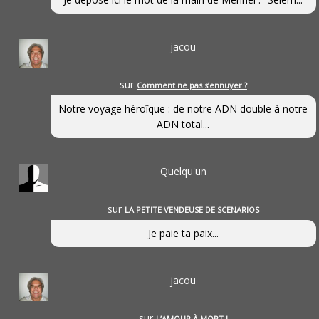
jacou
sur
Comment ne pas s’ennuyer ?
Notre voyage héroîque : de notre ADN double à notre
ADN total...
Quelqu'un
sur
LA PETITE VENDEUSE DE SCENARIOS
Je paie ta paix...
jacou
sur
L’AMOUR À MORT !