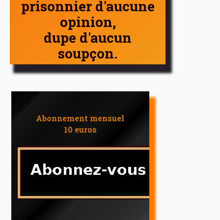
prisonnier d'aucune
opinion,
dupe d'aucun
soupçon.
Abonnement mensuel
10 euros