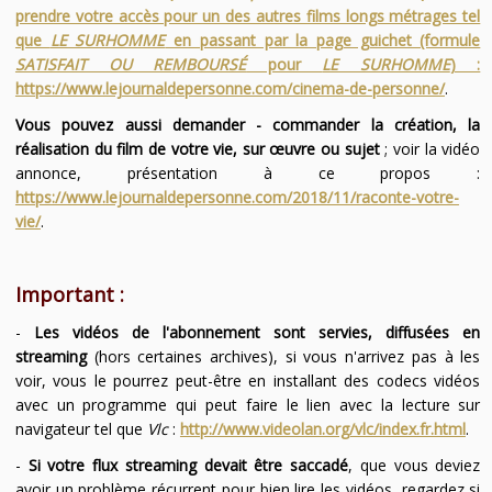
prendre votre accès pour un des autres films longs métrages tel
que
LE SURHOMME
en passant par la page guichet (formule
SATISFAIT OU REMBOURSÉ
pour
LE SURHOMME
) :
https://www.lejournaldepersonne.com/cinema-de-personne/
.
Vous pouvez aussi demander - commander la création, la
réalisation du film de votre vie, sur œuvre ou sujet
; voir la vidéo
annonce, présentation à ce propos :
https://www.lejournaldepersonne.com/2018/11/raconte-votre-
vie/
.
Important :
-
Les vidéos de l'abonnement sont servies, diffusées en
streaming
(hors certaines archives), si vous n'arrivez pas à les
voir, vous le pourrez peut-être en installant des codecs vidéos
avec un programme qui peut faire le lien avec la lecture sur
navigateur tel que
Vlc
:
http://www.videolan.org/vlc/index.fr.html
.
-
Si votre flux streaming devait être saccadé
, que vous deviez
avoir un problème récurrent pour bien lire les vidéos, regardez si