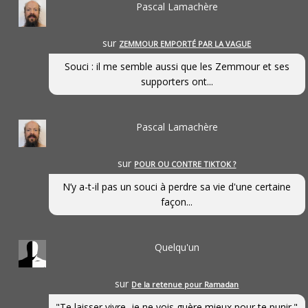
Pascal Lamachère
sur
ZEMMOUR EMPORTÉ PAR LA VAGUE
Souci : il me semble aussi que les Zemmour et ses
supporters ont...
Pascal Lamachère
sur
POUR OU CONTRE TIKTOK ?
N’y a-t-il pas un souci à perdre sa vie d'une certaine
façon...
Quelqu'un
sur
De la retenue pour Ramadan
"Te laisser vivre, je ne vois guère mieux pour te punir."