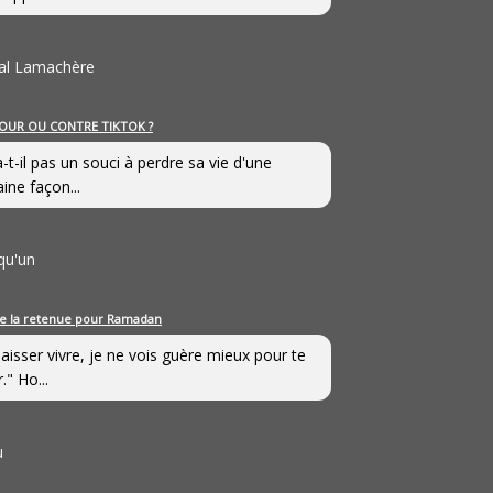
al Lamachère
OUR OU CONTRE TIKTOK ?
a-t-il pas un souci à perdre sa vie d'une
aine façon...
qu'un
e la retenue pour Ramadan
laisser vivre, je ne vois guère mieux pour te
." Ho...
u