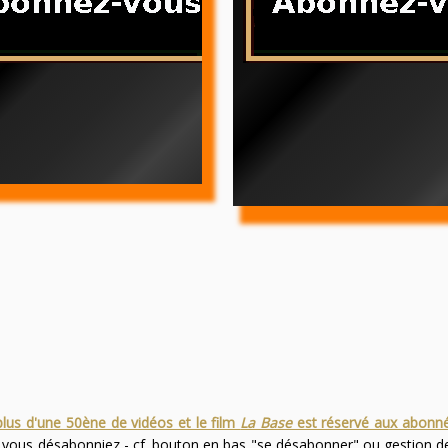
plus d'une 50ène de vidéos et le film
La Base
est réservé aux abonn
s vous désabonniez - cf. bouton en bas "se désabonner" ou gestion 