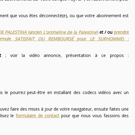
nement que vous êtes déconnecté(e), ou que votre abonnement est
DE PALESTINA
(ancien
L'orpheline de la Palestine
)
et / ou
prendre
ormule
SATISFAIT OU REMBOURSÉ
pour
LE SURHOMME
) :
t
; voir la vidéo annonce, présentation à ce propos :
ous le pourrez peut-être en installant des codecs vidéos avec un
uvez faire des mises à jour de votre navigateur, ensuite faites une
lisez le
formulaire de contact
pour que nous vous fassions des