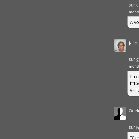
sur
C
mond
A vo
jaco
sur
C
mond
La n
http
v=T
Quel
sur
J
"C’e