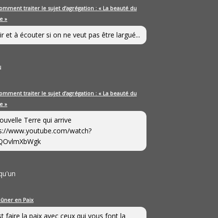
omment traiter le sujet d’agrégation : « La beauté du
e »
ir et à écouter si on ne veut pas être largué...
u
omment traiter le sujet d’agrégation : « La beauté du
e »
ouvelle Terre qui arrive
s://www.youtube.com/watch?
QOvlmXbWgk
qu'un
eûner en Paix
st faire la paix avec ceux qui vous font la