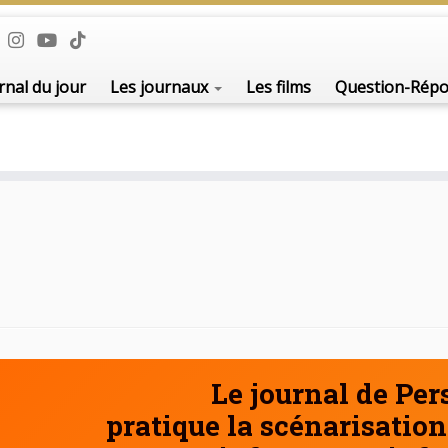
De l'i
rnal du jour
Les journaux
Les films
Question-Rép
Le journal de Pe
pratique la scénarisation 