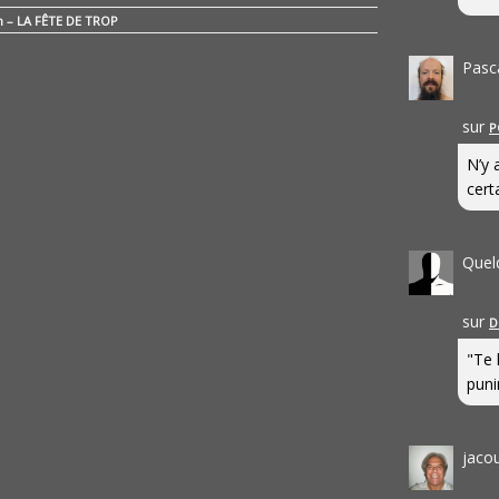
n – LA FÊTE DE TROP
Pasc
sur
P
N’y 
cert
Quel
sur
D
"Te 
punir
jaco