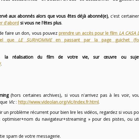
servé aux abonnés alors que vous êtes déjà abonné(e)
, c'est certai
r d'abord
si vous ne l'êtes plus
.
 de faire un don, vous pouvez
prendre un accès pour le film
LA CASA 
 tel que
LE SURHOMME
en passant par la page guichet (f
 la réalisation du film de votre vie, sur œuvre ou suje
/
.
ming
(hors certaines archives), si vous n'arrivez pas à les voir, v
l que
Vlc
:
http://www.videolan.org/vlc/index.fr.html
.
ir un problème récurrent pour bien lire les vidéos, regardez si vous po
optimiser+nom du navigateur+streaming » pour des pistes, ou uti
partie spam de votre messagerie.