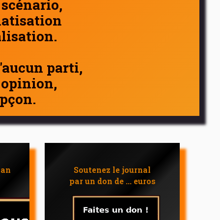
 scénario,
atisation
alisation.
d'aucun parti,
 opinion,
pçon.
 an
Soutenez le journal
par un don de ... euros