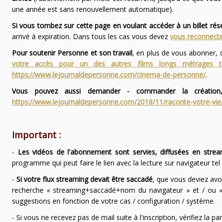
une année est sans renouvellement automatique).
Si vous tombez sur cette page en voulant accéder à un billet ré
arrivé à expiration. Dans tous les cas vous devez
vous reconnecte
Pour soutenir Personne et son travail
, en plus de vous abonner,
votre accès pour un des autres films longs métrages
https://www.lejournaldepersonne.com/cinema-de-personne/
.
Vous pouvez aussi demander - commander la création,
https://www.lejournaldepersonne.com/2018/11/raconte-votre-vie
Important :
-
Les vidéos de l'abonnement sont servies, diffusées en strea
programme qui peut faire le lien avec la lecture sur navigateur te
-
Si votre flux streaming devait être saccadé
, que vous deviez avo
recherche « streaming+saccadé+nom du navigateur » et / ou « 
suggestions en fonction de votre cas / configuration / système.
- Si vous ne recevez pas de mail suite à l'inscription, vérifiez la 