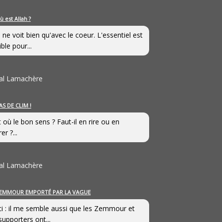
ù est Allah ?
 ne voit bien qu'avec le coeur. L'essentiel est
ible pour...
al Lamachère
AS DE CLIM !
st où le bon sens ? Faut-il en rire ou en
er ?...
al Lamachère
EMMOUR EMPORTÉ PAR LA VAGUE
i : il me semble aussi que les Zemmour et
supporters ont...