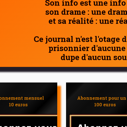
Son info est une info
son drame : une dram
et sa réalité : une ré
Ce journal n'est l'otage 
prisonnier d'aucune
dupe d'aucun sou
onnement mensuel
Abonnement pour un
10 euros
100 euros