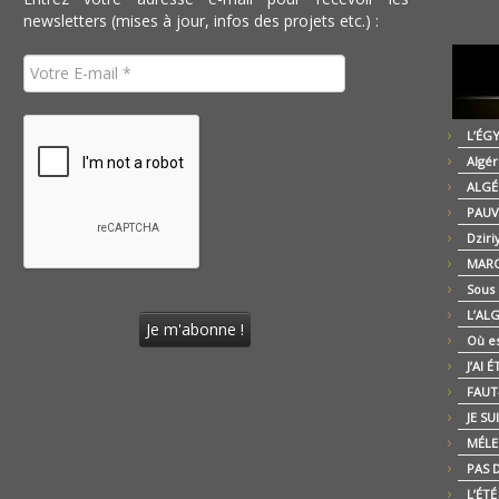
newsletters (mises à jour, infos des projets etc.) :
L’ÉG
Algér
ALGÉ
PAUV
Dziri
MARO
Sous
L’AL
Où es
J’AI 
FAUT-
JE SU
MÉLE
PAS D
L’ÉT