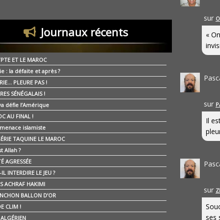
sur
O
Journaux récents
« On
invis
YPTE ET LE MAROC
ie : la défaite et après ?
Pasc
RIE… PLEURE PAS !
RES SÉNÉGALAIS !
sur
P
ya défie l’Amérique
C AU FINAL !
Il e
 menace islamiste
pleur
GÉRIE TAQUINE LE MAROC
t Allah ?
ÉTÉ AGRESSÉE
Pasc
IL INTERDIRE LE JEU ?
IS ACHRAF HAKIMI
sur
Z
NCHON BALLON D’OR
Souc
E CLIM !
ses 
É ALGÉRIEN