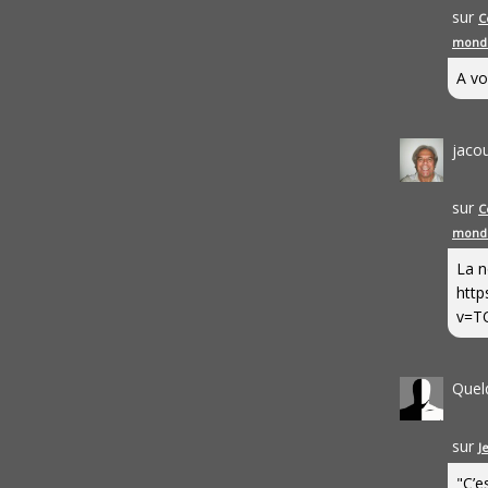
sur
C
mond
A vo
jaco
sur
C
mond
La n
http
v=T
Quel
sur
J
"C’e