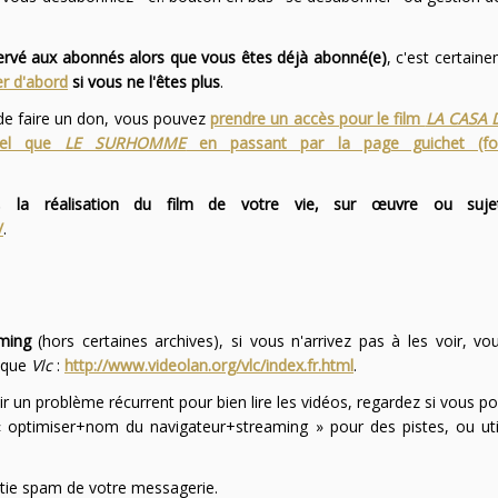
servé aux abonnés alors que vous êtes déjà abonné(e)
, c'est certai
r d'abord
si vous ne l'êtes plus
.
 de faire un don, vous pouvez
prendre un accès pour le film
LA CASA 
 tel que
LE SURHOMME
en passant par la page guichet (f
 la réalisation du film de votre vie, sur œuvre ou suje
/
.
ming
(hors certaines archives), si vous n'arrivez pas à les voir, v
l que
Vlc
:
http://www.videolan.org/vlc/index.fr.html
.
ir un problème récurrent pour bien lire les vidéos, regardez si vous po
optimiser+nom du navigateur+streaming » pour des pistes, ou uti
partie spam de votre messagerie.