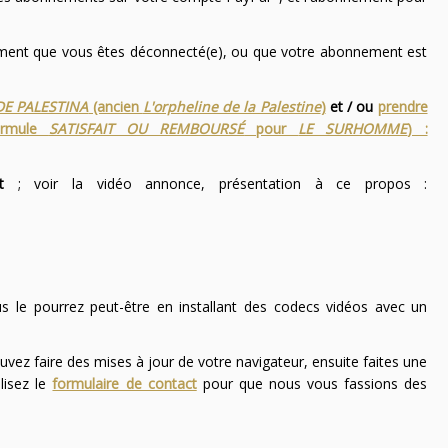
nement que vous êtes déconnecté(e), ou que votre abonnement est
DE PALESTINA
(ancien
L'orpheline de la Palestine
)
et / ou
prendre
ormule
SATISFAIT OU REMBOURSÉ
pour
LE SURHOMME
) :
t
; voir la vidéo annonce, présentation à ce propos :
ous le pourrez peut-être en installant des codecs vidéos avec un
uvez faire des mises à jour de votre navigateur, ensuite faites une
lisez le
formulaire de contact
pour que nous vous fassions des