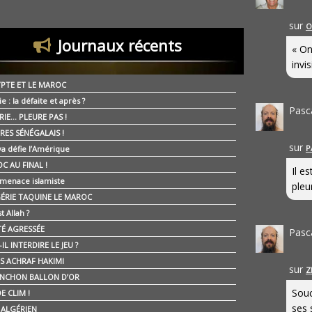
sur
O
Journaux récents
« On
invis
YPTE ET LE MAROC
ie : la défaite et après ?
Pasc
RIE… PLEURE PAS !
RES SÉNÉGALAIS !
sur
P
ya défie l’Amérique
C AU FINAL !
Il e
 menace islamiste
pleur
GÉRIE TAQUINE LE MAROC
t Allah ?
ÉTÉ AGRESSÉE
Pasc
IL INTERDIRE LE JEU ?
IS ACHRAF HAKIMI
sur
Z
NCHON BALLON D’OR
Souc
E CLIM !
ses 
É ALGÉRIEN