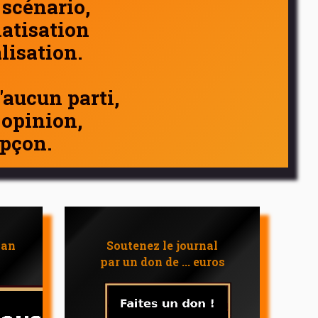
 scénario,
atisation
alisation.
d'aucun parti,
 opinion,
pçon.
 an
Soutenez le journal
par un don de ... euros