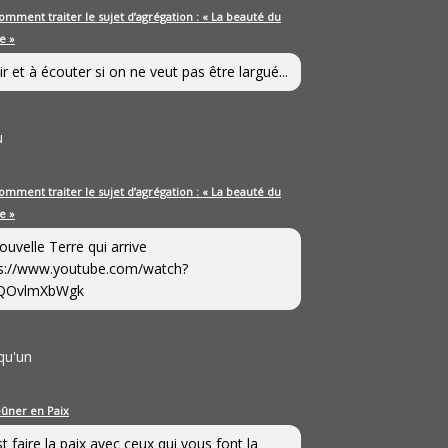
omment traiter le sujet d’agrégation : « La beauté du
e »
ir et à écouter si on ne veut pas être largué...
u
omment traiter le sujet d’agrégation : « La beauté du
e »
ouvelle Terre qui arrive
s://www.youtube.com/watch?
QOvlmXbWgk
qu'un
eûner en Paix
st faire la paix avec ceux qui vous font la