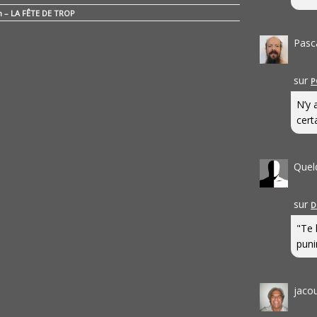
n – LA FÊTE DE TROP
Pasc
sur
P
N’y 
cert
Quel
sur
D
"Te 
punir
jaco