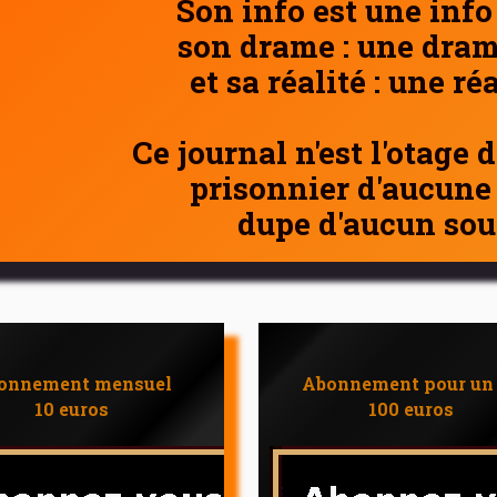
Son info est une info
son drame : une dram
et sa réalité : une ré
Ce journal n'est l'otage 
prisonnier d'aucune
dupe d'aucun sou
onnement mensuel
Abonnement pour un
10 euros
100 euros