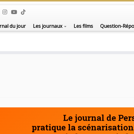
De l'i
rnal du jour
Les journaux
Les films
Question-Rép
Le journal de Pe
pratique la scénarisation 