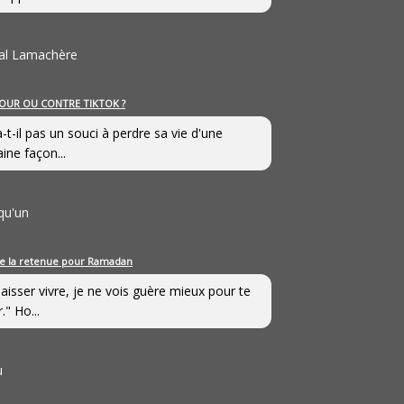
al Lamachère
OUR OU CONTRE TIKTOK ?
a-t-il pas un souci à perdre sa vie d'une
aine façon...
qu'un
e la retenue pour Ramadan
laisser vivre, je ne vois guère mieux pour te
." Ho...
u