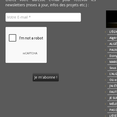
newsletters (mises à jour, infos des projets etc.) :
L’ÉG
Algér
ALGÉ
PAUV
Dziri
MARO
Sous
L’AL
Où es
J’AI 
FAUT-
JE SU
MÉLE
PAS D
L’ÉT