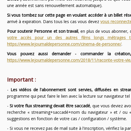
une année est sans renouvellement automatique).
Si vous tombez sur cette page en voulant accéder à un billet ré
arrivé à expiration. Dans tous les cas vous devez
vous reconnecte
Pour soutenir Personne et son travail
, en plus de vous abonner,
votre accès pour un des autres films longs métrages
https://www.lejournaldepersonne.com/cinema-de-personne/
.
Vous pouvez aussi demander - commander la création,
https://www.lejournaldepersonne.com/2018/11/raconte-votre-vie
Important :
-
Les vidéos de l'abonnement sont servies, diffusées en strea
programme qui peut faire le lien avec la lecture sur navigateur te
-
Si votre flux streaming devait être saccadé
, que vous deviez avo
recherche « streaming+saccadé+nom du navigateur » et / ou « 
suggestions en fonction de votre cas / configuration / système.
- Si vous ne recevez pas de mail suite à l'inscription, vérifiez la 