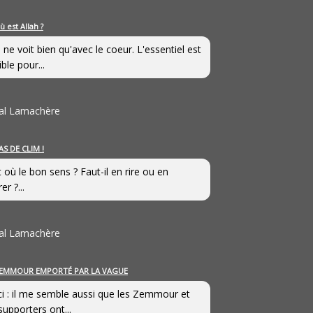
ù est Allah ?
 ne voit bien qu'avec le coeur. L'essentiel est
ible pour...
al Lamachère
AS DE CLIM !
st où le bon sens ? Faut-il en rire ou en
er ?...
al Lamachère
EMMOUR EMPORTÉ PAR LA VAGUE
i : il me semble aussi que les Zemmour et
supporters ont...