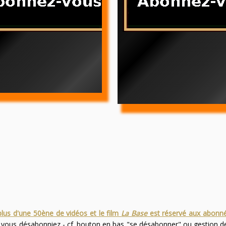
plus d'une 50ène de vidéos et le film
La Base
est réservé aux abonn
s vous désabonniez - cf. bouton en bas "se désabonner" ou gestion 