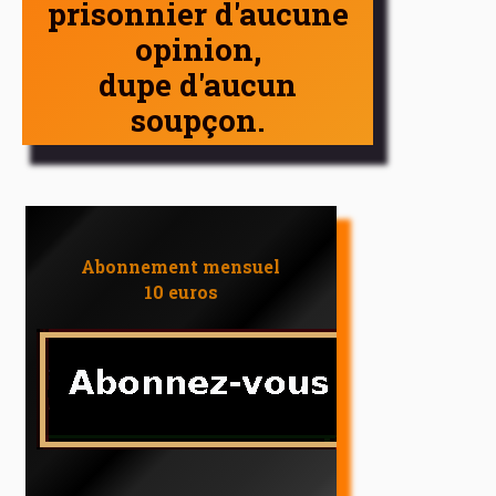
prisonnier d'aucune
opinion,
dupe d'aucun
soupçon.
Abonnement mensuel
10 euros