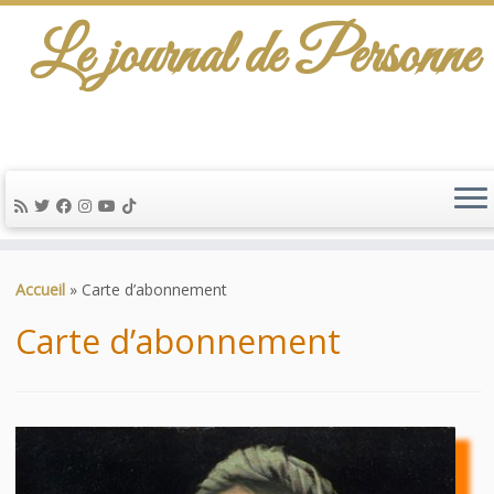
Le journal de Personne
De l'info-scénario pour traiter une question
d'actualité…
Passer
au
Accueil
»
Carte d’abonnement
contenu
Carte d’abonnement