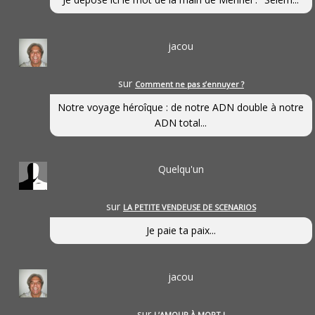
jacou
sur
Comment ne pas s’ennuyer ?
Notre voyage héroîque : de notre ADN double à notre
ADN total...
Quelqu'un
sur
LA PETITE VENDEUSE DE SCENARIOS
Je paie ta paix...
jacou
sur
L’AMOUR À MORT !