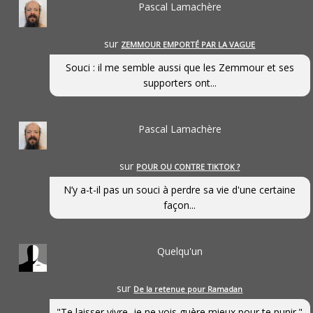
Pascal Lamachère
sur
ZEMMOUR EMPORTÉ PAR LA VAGUE
Souci : il me semble aussi que les Zemmour et ses
supporters ont...
Pascal Lamachère
sur
POUR OU CONTRE TIKTOK ?
N’y a-t-il pas un souci à perdre sa vie d'une certaine
façon...
Quelqu'un
sur
De la retenue pour Ramadan
"Te laisser vivre, je ne vois guère mieux pour te punir."