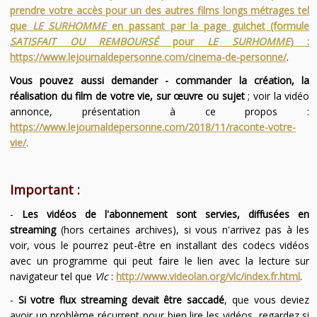
prendre votre accès pour un des autres films longs métrages tel
que
LE SURHOMME
en passant par la page guichet (formule
SATISFAIT OU REMBOURSÉ
pour
LE SURHOMME
) :
https://www.lejournaldepersonne.com/cinema-de-personne/
.
Vous pouvez aussi demander - commander la création, la
réalisation du film de votre vie, sur œuvre ou sujet
; voir la vidéo
annonce, présentation à ce propos :
https://www.lejournaldepersonne.com/2018/11/raconte-votre-
vie/
.
Important :
-
Les vidéos de l'abonnement sont servies, diffusées en
streaming
(hors certaines archives), si vous n'arrivez pas à les
voir, vous le pourrez peut-être en installant des codecs vidéos
avec un programme qui peut faire le lien avec la lecture sur
navigateur tel que
Vlc
:
http://www.videolan.org/vlc/index.fr.html
.
-
Si votre flux streaming devait être saccadé
, que vous deviez
avoir un problème récurrent pour bien lire les vidéos, regardez si