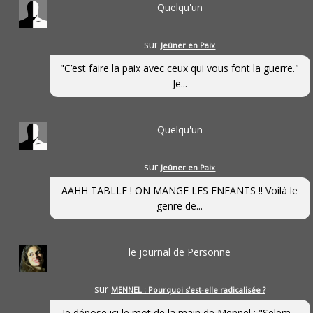
Quelqu'un
sur
Jeûner en Paix
"C’est faire la paix avec ceux qui vous font la guerre."
Je...
Quelqu'un
sur
Jeûner en Paix
AAHH TABLLE ! ON MANGE LES ENFANTS !! Voilà le
genre de...
le journal de Personne
sur
MENNEL : Pourquoi s’est-elle radicalisée ?
Je dépose ici le mot de la main de Mennel : "Selem...