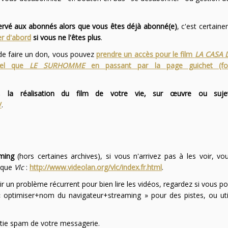
servé aux abonnés alors que vous êtes déjà abonné(e)
, c'est certai
r d'abord
si vous ne l'êtes plus
.
 de faire un don, vous pouvez
prendre un accès pour le film
LA CASA 
 tel que
LE SURHOMME
en passant par la page guichet (f
 la réalisation du film de votre vie, sur œuvre ou suje
/
.
ming
(hors certaines archives), si vous n'arrivez pas à les voir, v
l que
Vlc
:
http://www.videolan.org/vlc/index.fr.html
.
ir un problème récurrent pour bien lire les vidéos, regardez si vous po
optimiser+nom du navigateur+streaming » pour des pistes, ou uti
partie spam de votre messagerie.