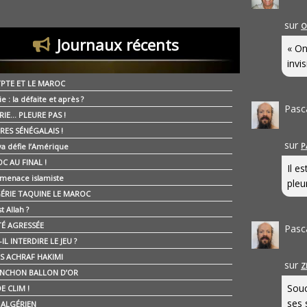
sur
O
Journaux récents
« On
invis
YPTE ET LE MAROC
ie : la défaite et après ?
Pasc
RIE… PLEURE PAS !
RES SÉNÉGALAIS !
sur
P
ya défie l’Amérique
C AU FINAL !
Il e
 menace islamiste
pleur
GÉRIE TAQUINE LE MAROC
t Allah ?
ÉTÉ AGRESSÉE
Pasc
IL INTERDIRE LE JEU ?
IS ACHRAF HAKIMI
sur
Z
NCHON BALLON D’OR
Souc
E CLIM !
ses 
É ALGÉRIEN