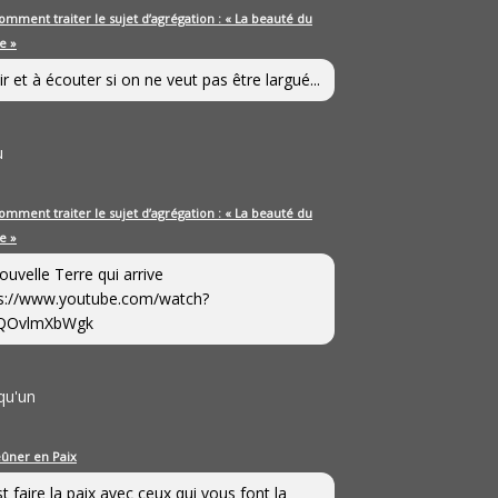
omment traiter le sujet d’agrégation : « La beauté du
e »
ir et à écouter si on ne veut pas être largué...
u
omment traiter le sujet d’agrégation : « La beauté du
e »
ouvelle Terre qui arrive
s://www.youtube.com/watch?
QOvlmXbWgk
qu'un
eûner en Paix
st faire la paix avec ceux qui vous font la