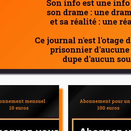
Son info est une info
son drame : une dram
et sa réalité : une ré
Ce journal n'est l'otage 
prisonnier d'aucune
dupe d'aucun sou
onnement mensuel
Abonnement pour un
10 euros
100 euros