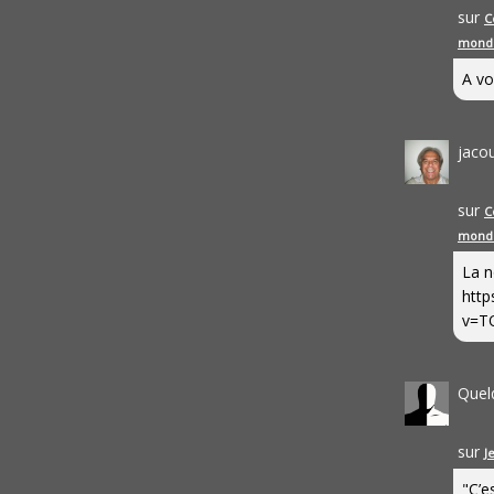
sur
C
mond
A vo
jaco
sur
C
mond
La n
http
v=T
Quel
sur
J
"C’e