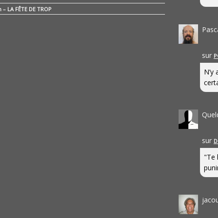
n – LA FÊTE DE TROP
Pasc
sur
P
N’y 
cert
Quel
sur
D
"Te 
punir
jaco