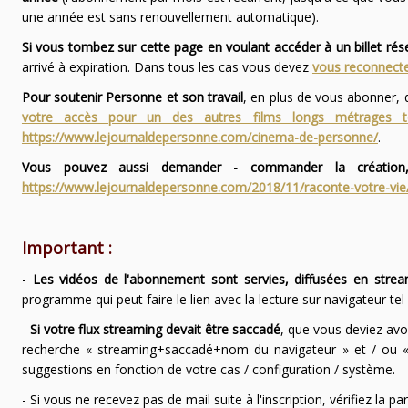
une année est sans renouvellement automatique).
Si vous tombez sur cette page en voulant accéder à un billet ré
arrivé à expiration. Dans tous les cas vous devez
vous reconnecte
Pour soutenir Personne et son travail
, en plus de vous abonner,
votre accès pour un des autres films longs métrages
https://www.lejournaldepersonne.com/cinema-de-personne/
.
Vous pouvez aussi demander - commander la création,
https://www.lejournaldepersonne.com/2018/11/raconte-votre-vie
Important :
-
Les vidéos de l'abonnement sont servies, diffusées en strea
programme qui peut faire le lien avec la lecture sur navigateur te
-
Si votre flux streaming devait être saccadé
, que vous deviez avo
recherche « streaming+saccadé+nom du navigateur » et / ou « 
suggestions en fonction de votre cas / configuration / système.
- Si vous ne recevez pas de mail suite à l'inscription, vérifiez la 