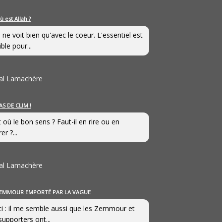
ù est Allah ?
 ne voit bien qu'avec le coeur. L'essentiel est
ible pour...
al Lamachère
AS DE CLIM !
st où le bon sens ? Faut-il en rire ou en
er ?...
al Lamachère
EMMOUR EMPORTÉ PAR LA VAGUE
i : il me semble aussi que les Zemmour et
supporters ont...