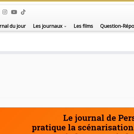
De l'i
rnal du jour
Les journaux
Les films
Question-Rép
Le journal de Pe
pratique la scénarisation 