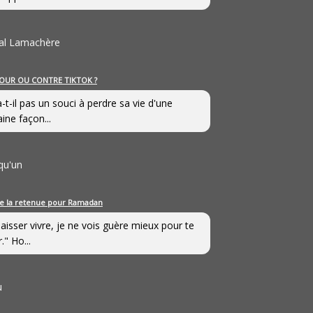
al Lamachère
OUR OU CONTRE TIKTOK ?
a-t-il pas un souci à perdre sa vie d'une
aine façon...
qu'un
e la retenue pour Ramadan
laisser vivre, je ne vois guère mieux pour te
." Ho...
u