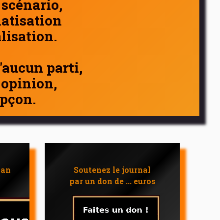
 scénario,
atisation
alisation.
d'aucun parti,
 opinion,
pçon.
 an
Soutenez le journal
par un don de ... euros