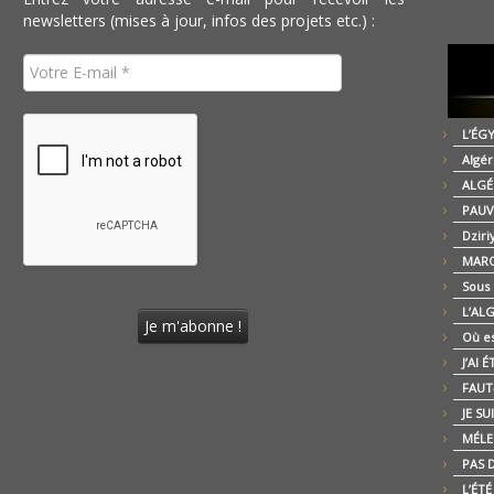
newsletters (mises à jour, infos des projets etc.) :
L’ÉG
Algér
ALGÉ
PAUV
Dziri
MARO
Sous
L’AL
Où es
J’AI 
FAUT-
JE SU
MÉLE
PAS D
L’ÉT