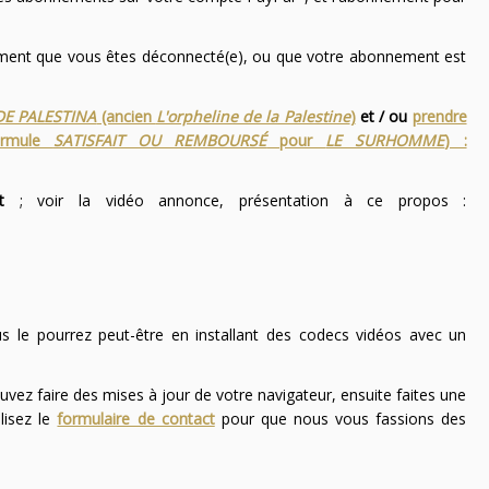
nement que vous êtes déconnecté(e), ou que votre abonnement est
DE PALESTINA
(ancien
L'orpheline de la Palestine
)
et / ou
prendre
ormule
SATISFAIT OU REMBOURSÉ
pour
LE SURHOMME
) :
t
; voir la vidéo annonce, présentation à ce propos :
ous le pourrez peut-être en installant des codecs vidéos avec un
uvez faire des mises à jour de votre navigateur, ensuite faites une
lisez le
formulaire de contact
pour que nous vous fassions des