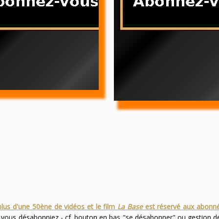
plus d'une 50ène de vidéos et le film
La Base
est réservé aux abonn
s vous désabonniez - cf. bouton en bas "se désabonner" ou gestion 