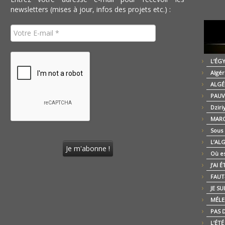
newsletters (mises à jour, infos des projets etc.) :
L’ÉG
Algér
ALGÉ
PAUV
Dziri
MARO
Sous
L’AL
Où es
J’AI 
FAUT-
JE SU
MÉLE
PAS D
L’ÉT