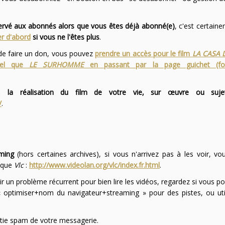
servé aux abonnés alors que vous êtes déjà abonné(e)
, c'est certai
r d'abord
si vous ne l'êtes plus
.
 de faire un don, vous pouvez
prendre un accès pour le film
LA CASA 
 tel que
LE SURHOMME
en passant par la page guichet (f
 la réalisation du film de votre vie, sur œuvre ou suje
/
.
ming
(hors certaines archives), si vous n'arrivez pas à les voir, v
l que
Vlc
:
http://www.videolan.org/vlc/index.fr.html
.
ir un problème récurrent pour bien lire les vidéos, regardez si vous po
optimiser+nom du navigateur+streaming » pour des pistes, ou uti
partie spam de votre messagerie.