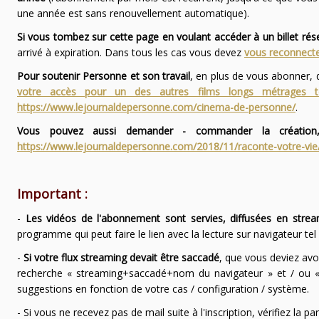
une année est sans renouvellement automatique).
Si vous tombez sur cette page en voulant accéder à un billet ré
arrivé à expiration. Dans tous les cas vous devez
vous reconnecte
Pour soutenir Personne et son travail
, en plus de vous abonner,
votre accès pour un des autres films longs métrages
https://www.lejournaldepersonne.com/cinema-de-personne/
.
Vous pouvez aussi demander - commander la création,
https://www.lejournaldepersonne.com/2018/11/raconte-votre-vie
Important :
-
Les vidéos de l'abonnement sont servies, diffusées en strea
programme qui peut faire le lien avec la lecture sur navigateur te
-
Si votre flux streaming devait être saccadé
, que vous deviez avo
recherche « streaming+saccadé+nom du navigateur » et / ou « 
suggestions en fonction de votre cas / configuration / système.
- Si vous ne recevez pas de mail suite à l'inscription, vérifiez la 