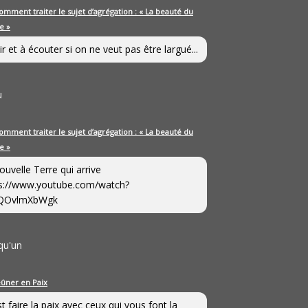
omment traiter le sujet d’agrégation : « La beauté du
e »
ir et à écouter si on ne veut pas être largué...
u
omment traiter le sujet d’agrégation : « La beauté du
e »
ouvelle Terre qui arrive
s://www.youtube.com/watch?
QOvlmXbWgk
qu'un
eûner en Paix
st faire la paix avec ceux qui vous font la