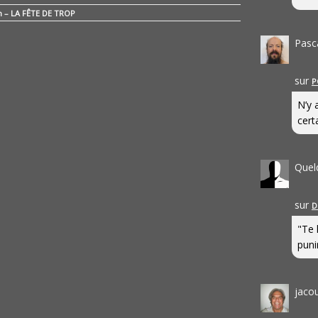
n – LA FÊTE DE TROP
Pasc
sur
P
N’y 
cert
Quel
sur
D
"Te 
punir
jaco