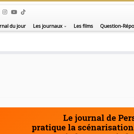
De l'i
rnal du jour
Les journaux
Les films
Question-Rép
Le journal de Pe
pratique la scénarisation 