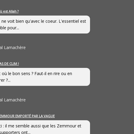
ù est Allah ?
 ne voit bien qu'avec le coeur. L'essentiel est
ible pour...
al Lamachère
AS DE CLIM !
st où le bon sens ? Faut-il en rire ou en
er ?...
al Lamachère
EMMOUR EMPORTÉ PAR LA VAGUE
i : il me semble aussi que les Zemmour et
supporters ont...