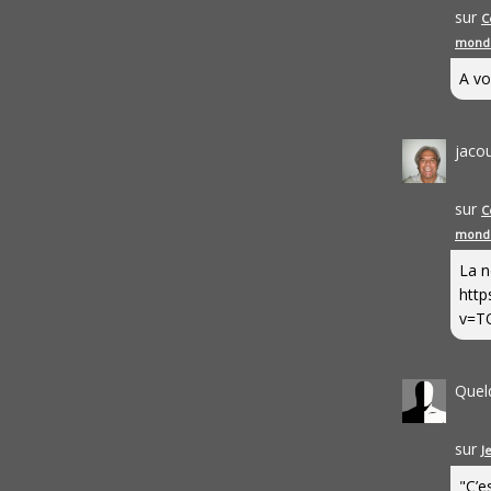
sur
C
mond
A vo
jaco
sur
C
mond
La n
http
v=T
Quel
sur
J
"C’e