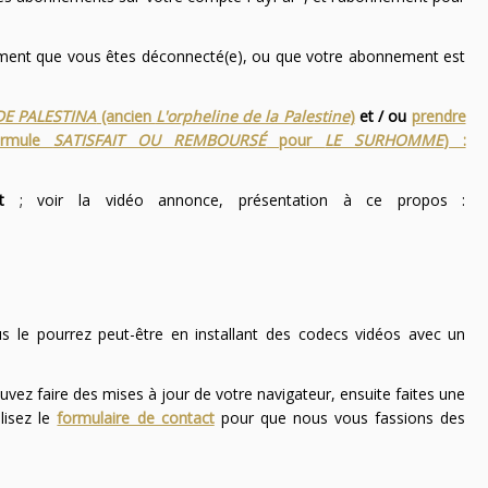
nement que vous êtes déconnecté(e), ou que votre abonnement est
DE PALESTINA
(ancien
L'orpheline de la Palestine
)
et / ou
prendre
ormule
SATISFAIT OU REMBOURSÉ
pour
LE SURHOMME
) :
t
; voir la vidéo annonce, présentation à ce propos :
ous le pourrez peut-être en installant des codecs vidéos avec un
uvez faire des mises à jour de votre navigateur, ensuite faites une
lisez le
formulaire de contact
pour que nous vous fassions des