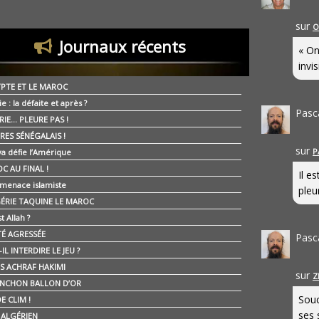
sur
O
Journaux récents
« On
invis
YPTE ET LE MAROC
ie : la défaite et après ?
Pasc
RIE… PLEURE PAS !
RES SÉNÉGALAIS !
sur
P
ya défie l’Amérique
C AU FINAL !
Il e
 menace islamiste
pleur
GÉRIE TAQUINE LE MAROC
t Allah ?
ÉTÉ AGRESSÉE
Pasc
IL INTERDIRE LE JEU ?
IS ACHRAF HAKIMI
sur
Z
NCHON BALLON D’OR
Souc
E CLIM !
ses 
É ALGÉRIEN