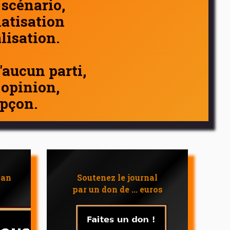
 scénario,
atisation
alisation.
d'aucun parti,
 opinion,
pçon.
 an
Soutenez le journal
par un don de ... euros