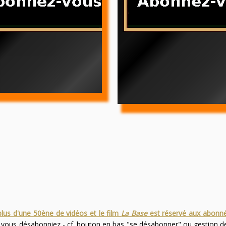
plus d'une 50ène de vidéos et le film
La Base
est réservé aux abonn
s vous désabonniez - cf. bouton en bas "se désabonner" ou gestion 