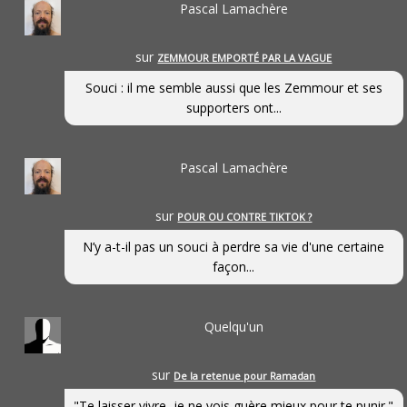
Pascal Lamachère
sur
ZEMMOUR EMPORTÉ PAR LA VAGUE
Souci : il me semble aussi que les Zemmour et ses
supporters ont...
Pascal Lamachère
sur
POUR OU CONTRE TIKTOK ?
N’y a-t-il pas un souci à perdre sa vie d'une certaine
façon...
Quelqu'un
sur
De la retenue pour Ramadan
"Te laisser vivre, je ne vois guère mieux pour te punir."