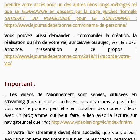
prendre votre accès pour un des autres films longs métrages tel
que
LE SURHOMME
en passant par la page guichet (formule
SATISFAIT OU REMBOURSÉ
pour
LE SURHOMME
) :
https://www.lejournaldepersonne.com/cinema-de-personne/
.
Vous pouvez aussi demander - commander la création, la
réalisation du film de votre vie, sur œuvre ou sujet
; voir la vidéo
annonce, présentation à ce propos :
https://www.lejournaldepersonne.com/2018/11/raconte-votre-
vie/
.
Important :
-
Les vidéos de l'abonnement sont servies, diffusées en
streaming
(hors certaines archives), si vous n'arrivez pas à les
voir, vous le pourrez peut-être en installant des codecs vidéos
avec un programme qui peut faire le lien avec la lecture sur
navigateur tel que
Vlc
:
http://www.videolan.org/vlc/index.fr.html
.
-
Si votre flux streaming devait être saccadé
, que vous deviez
avoir un problème récurrent pour bien lire les vidéos, regardez si