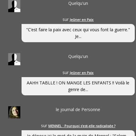
Quelqu'un
sur
Jeûner en Paix
"C’est faire la paix avec ceux qui vous font la guerre."
Je...
Quelqu'un
sur
Jeûner en Paix
AAHH TABLLE ! ON MANGE LES ENFANTS !! Voilà le
genre de...
le journal de Personne
sur
MENNEL : Pourquoi s’est-elle radicalisée ?
Je dépose ici le mot de la main de Mennel : "Selem...