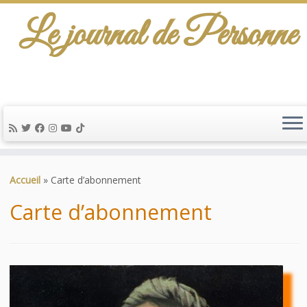
Le journal de Personne
De l'info-scénario pour traiter une question
d'actualité…
Passer
au
Accueil
»
Carte d’abonnement
contenu
Carte d’abonnement