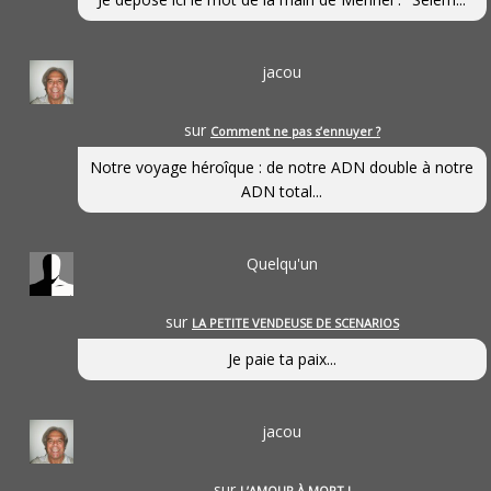
jacou
sur
Comment ne pas s’ennuyer ?
Notre voyage héroîque : de notre ADN double à notre
ADN total...
Quelqu'un
sur
LA PETITE VENDEUSE DE SCENARIOS
Je paie ta paix...
jacou
sur
L’AMOUR À MORT !