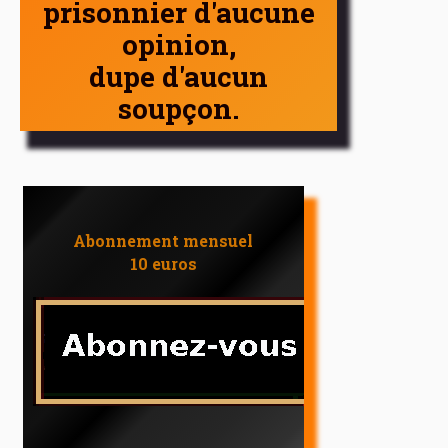
prisonnier d'aucune
opinion,
dupe d'aucun
soupçon.
Abonnement mensuel
10 euros