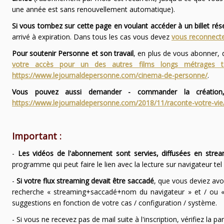
une année est sans renouvellement automatique).
Si vous tombez sur cette page en voulant accéder à un billet ré
arrivé à expiration. Dans tous les cas vous devez
vous reconnecte
Pour soutenir Personne et son travail
, en plus de vous abonner,
votre accès pour un des autres films longs métrages
https://www.lejournaldepersonne.com/cinema-de-personne/
.
Vous pouvez aussi demander - commander la création,
https://www.lejournaldepersonne.com/2018/11/raconte-votre-vie
Important :
-
Les vidéos de l'abonnement sont servies, diffusées en strea
programme qui peut faire le lien avec la lecture sur navigateur te
-
Si votre flux streaming devait être saccadé
, que vous deviez avo
recherche « streaming+saccadé+nom du navigateur » et / ou « 
suggestions en fonction de votre cas / configuration / système.
- Si vous ne recevez pas de mail suite à l'inscription, vérifiez la 