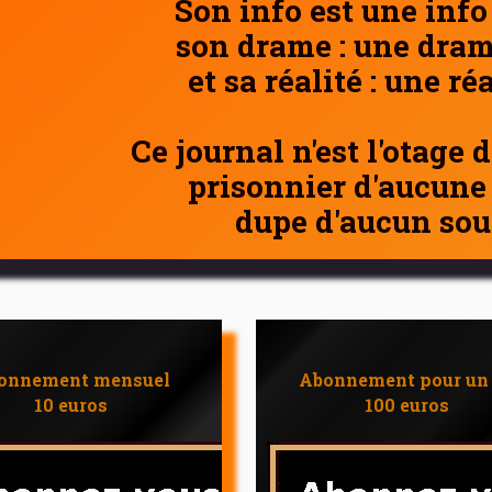
Son info est une info
son drame : une dram
et sa réalité : une ré
Ce journal n'est l'otage 
prisonnier d'aucune
dupe d'aucun sou
onnement mensuel
Abonnement pour un
10 euros
100 euros