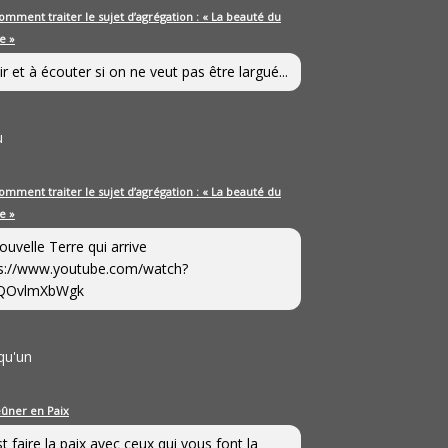
omment traiter le sujet d’agrégation : « La beauté du
e »
ir et à écouter si on ne veut pas être largué...
u
omment traiter le sujet d’agrégation : « La beauté du
e »
ouvelle Terre qui arrive
s://www.youtube.com/watch?
QOvlmXbWgk
qu'un
eûner en Paix
st faire la paix avec ceux qui vous font la