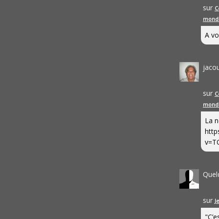
sur
C
mond
A vo
jaco
sur
C
mond
La n
http
v=T
Quel
sur
J
"C’e