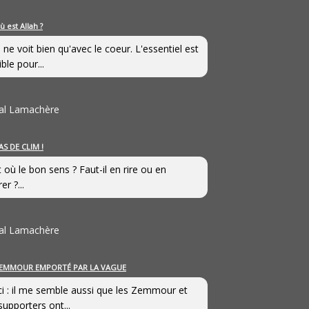
ù est Allah ?
 ne voit bien qu'avec le coeur. L'essentiel est
ible pour...
al Lamachère
AS DE CLIM !
st où le bon sens ? Faut-il en rire ou en
er ?...
al Lamachère
EMMOUR EMPORTÉ PAR LA VAGUE
i : il me semble aussi que les Zemmour et
supporters ont...