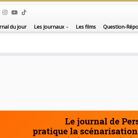
De l'i
rnal du jour
Les journaux
Les films
Question-Rép
Le journal de Pe
pratique la scénarisation 