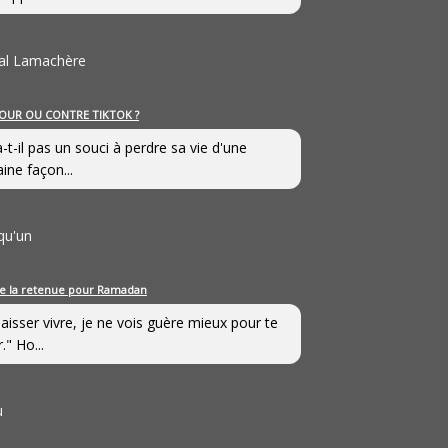
al Lamachère
OUR OU CONTRE TIKTOK ?
a-t-il pas un souci à perdre sa vie d'une
aine façon...
qu'un
e la retenue pour Ramadan
laisser vivre, je ne vois guère mieux pour te
." Ho...
u