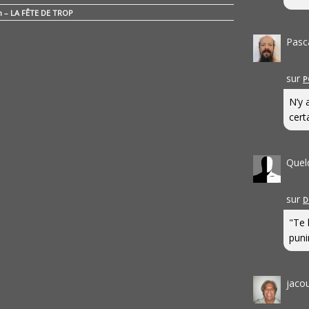
n – LA FÊTE DE TROP
Pasc
sur
P
N’y 
cert
Quel
sur
D
"Te 
punir
jaco