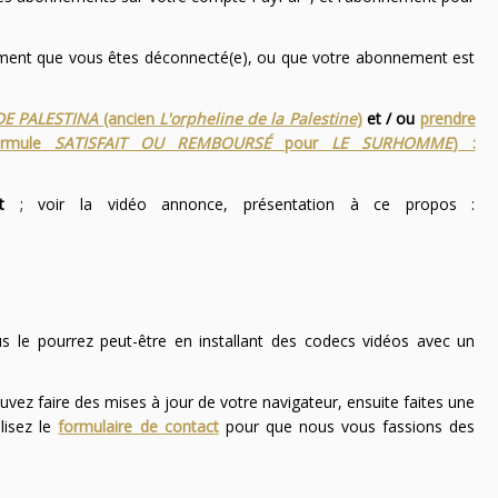
nement que vous êtes déconnecté(e), ou que votre abonnement est
DE PALESTINA
(ancien
L'orpheline de la Palestine
)
et / ou
prendre
ormule
SATISFAIT OU REMBOURSÉ
pour
LE SURHOMME
) :
t
; voir la vidéo annonce, présentation à ce propos :
ous le pourrez peut-être en installant des codecs vidéos avec un
uvez faire des mises à jour de votre navigateur, ensuite faites une
lisez le
formulaire de contact
pour que nous vous fassions des