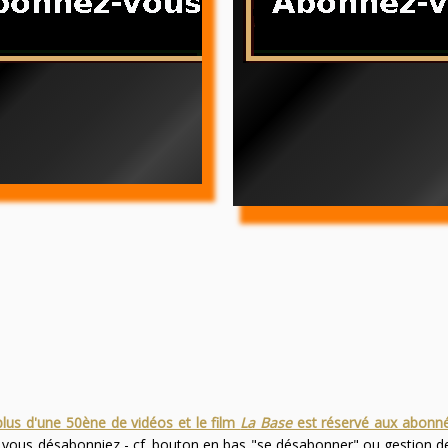
plus d'une 50ène de vidéos et le film
La Base
est réservé aux abonn
s vous désabonniez - cf. bouton en bas "se désabonner" ou gestion 