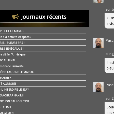
sur
O
Journaux récents
« On
invis
YPTE ET LE MAROC
ie : la défaite et après ?
Pasc
RIE… PLEURE PAS !
RES SÉNÉGALAIS !
sur
P
ya défie l’Amérique
C AU FINAL !
Il e
 menace islamiste
pleur
GÉRIE TAQUINE LE MAROC
t Allah ?
ÉTÉ AGRESSÉE
Pasc
IL INTERDIRE LE JEU ?
IS ACHRAF HAKIMI
sur
Z
NCHON BALLON D’OR
Souc
E CLIM !
ses 
É ALGÉRIEN