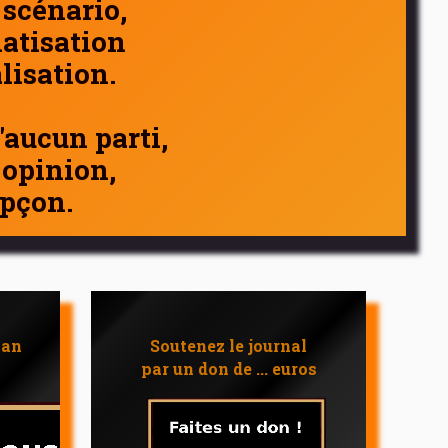
 scénario,
atisation
alisation.
d'aucun parti,
 opinion,
pçon.
 an
Soutenez le journal
par un don de ... euros