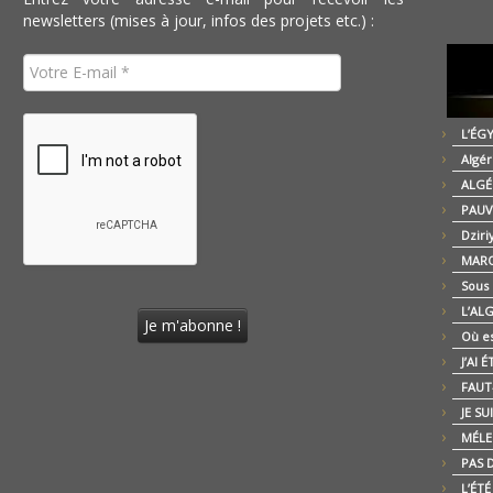
newsletters (mises à jour, infos des projets etc.) :
L’ÉG
Algér
ALGÉ
PAUV
Dziri
MARO
Sous
L’AL
Où es
J’AI 
FAUT-
JE SU
MÉLE
PAS D
L’ÉT