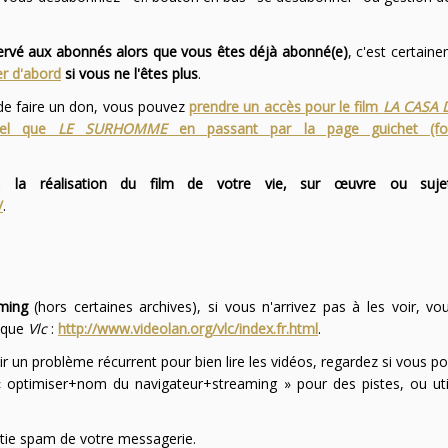
servé aux abonnés alors que vous êtes déjà abonné(e)
, c'est certai
r d'abord
si vous ne l'êtes plus
.
 de faire un don, vous pouvez
prendre un accès pour le film
LA CASA 
 tel que
LE SURHOMME
en passant par la page guichet (f
 la réalisation du film de votre vie, sur œuvre ou suje
/
.
ming
(hors certaines archives), si vous n'arrivez pas à les voir, v
l que
Vlc
:
http://www.videolan.org/vlc/index.fr.html
.
ir un problème récurrent pour bien lire les vidéos, regardez si vous po
optimiser+nom du navigateur+streaming » pour des pistes, ou uti
partie spam de votre messagerie.