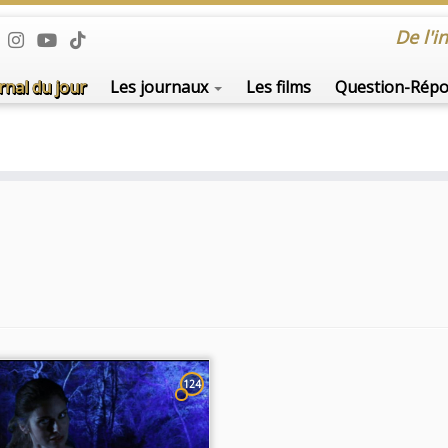
De l'i
rnal du jour
Les journaux
Les films
Question-Rép
124