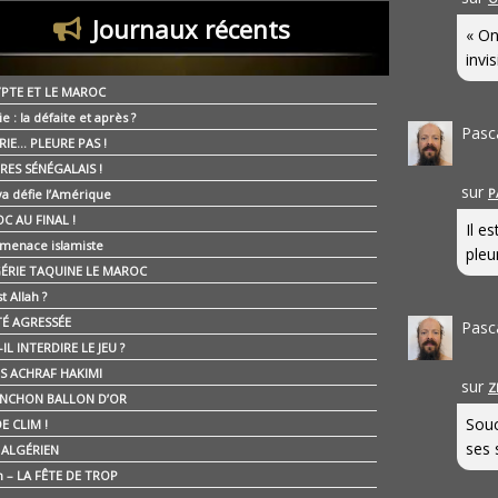
Journaux récents
« On
invis
YPTE ET LE MAROC
ie : la défaite et après ?
Pasc
RIE… PLEURE PAS !
RES SÉNÉGALAIS !
sur
P
ya défie l’Amérique
C AU FINAL !
Il e
 menace islamiste
pleur
GÉRIE TAQUINE LE MAROC
t Allah ?
ÉTÉ AGRESSÉE
Pasc
IL INTERDIRE LE JEU ?
IS ACHRAF HAKIMI
sur
Z
NCHON BALLON D’OR
Souc
E CLIM !
ses 
É ALGÉRIEN
n – LA FÊTE DE TROP