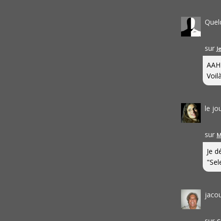
Quel
sur
J
AAH
Voilà
le j
sur
M
Je d
"Sel
jaco
sur