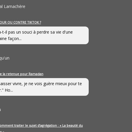
al Lamachère
OUR OU CONTRE TIKTOK ?
a-t-il pas un souci à perdre sa vie d'une
aine façon...
qu'un
e la retenue pour Ramadan
laisser vivre, je ne vois guère mieux pour te
." Ho...
u
omment traiter le sujet d’agrégation : « La beauté du
e »