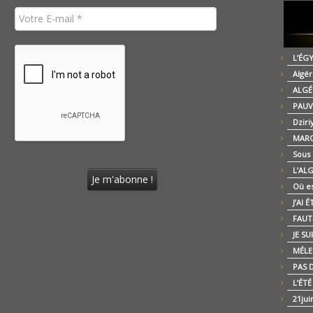
L’ÉG
Algér
ALGÉ
PAUV
Dziri
MARO
Sous
L’AL
Où es
J’AI 
FAUT-
JE SU
MÉLE
PAS D
L’ÉT
21jui