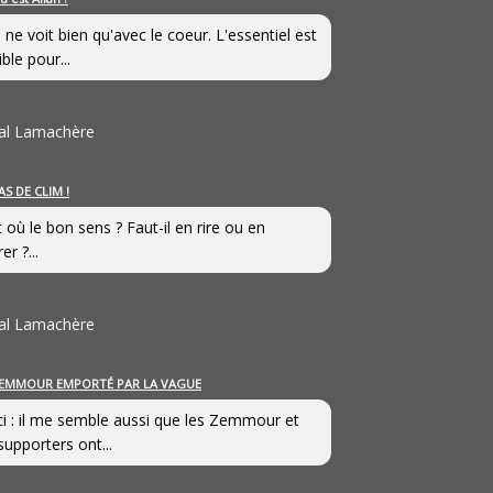
 ne voit bien qu'avec le coeur. L'essentiel est
ible pour...
al Lamachère
AS DE CLIM !
st où le bon sens ? Faut-il en rire ou en
er ?...
al Lamachère
EMMOUR EMPORTÉ PAR LA VAGUE
i : il me semble aussi que les Zemmour et
supporters ont...