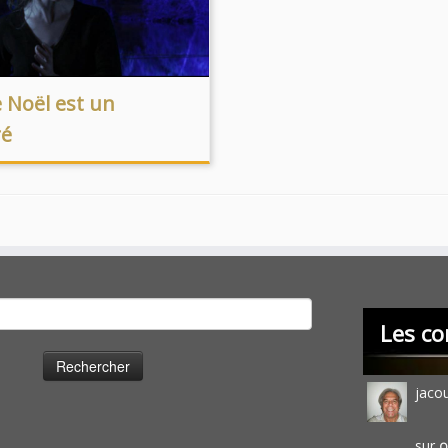
 Noël est un
ré
cher :
Les co
jaco
sur
O