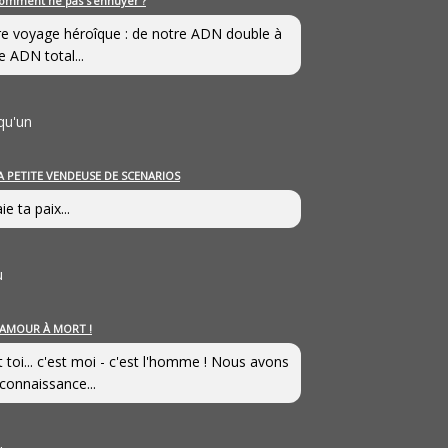
omment ne pas s’ennuyer ?
e voyage héroîque : de notre ADN double à
e ADN total...
qu'un
A PETITE VENDEUSE DE SCENARIOS
ie ta paix...
u
’AMOUR À MORT !
t toi... c'est moi - c'est l'homme ! Nous avons
connaissance...