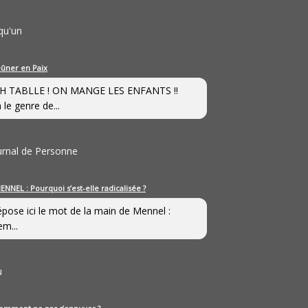
qu'un
eûner en Paix
H TABLLE ! ON MANGE LES ENFANTS !!
 le genre de...
ournal de Personne
ENNEL : Pourquoi s’est-elle radicalisée ?
épose ici le mot de la main de Mennel :
em...
u