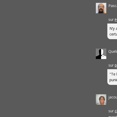
Pasc
sur
P
N’y 
cert
Quel
sur
D
"Te 
punir
jaco
sur
C
mond