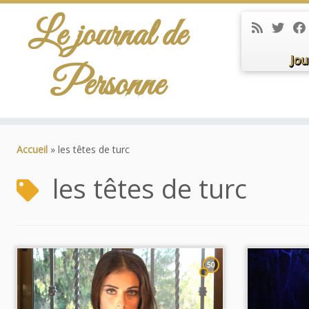
Le journal de
Jou
Personne
Passer
au
Accueil
»
les têtes de turc
contenu
les têtes de turc
50