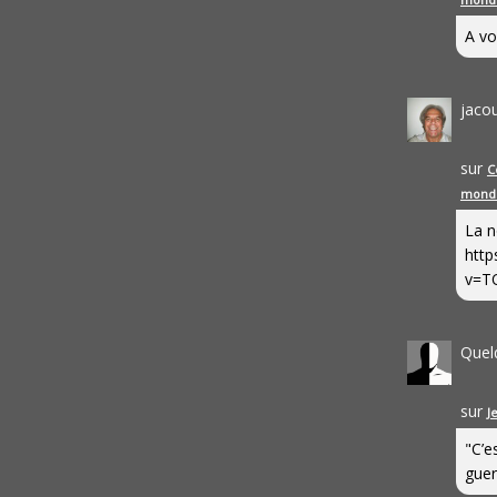
A vo
jaco
sur
C
mond
La n
http
v=T
Quel
sur
J
"C’e
guerr