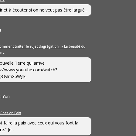
ir et à écouter si on ne veut pas être largué...
u
omment traiter le sujet d’agrégation : « La beauté du
e »
ouvelle Terre qui arrive
s://www.youtube.com/watch?
QOvlmXbWgk
qu'un
eûner en Paix
st faire la paix avec ceux qui vous font la
e." Je...