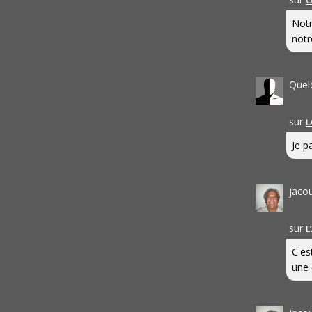
C
Notr
notr
Quel
sur
L
Je pa
jaco
sur
L
C'es
une 