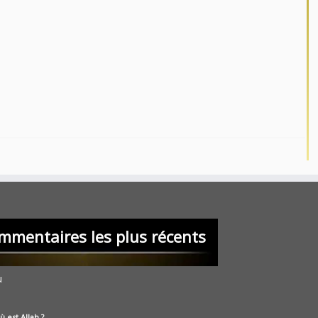
mmentaires les plus récents
u
ù est Allah ?