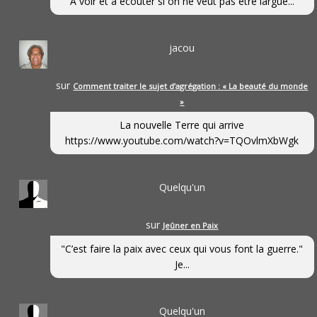
A voir et à écouter si on ne veut pas être largué...
jacou
sur
Comment traiter le sujet d’agrégation : « La beauté du monde
»
La nouvelle Terre qui arrive
https://www.youtube.com/watch?v=TQOvlmXbWgk
Quelqu'un
sur
Jeûner en Paix
"C’est faire la paix avec ceux qui vous font la guerre."
Je...
Quelqu'un