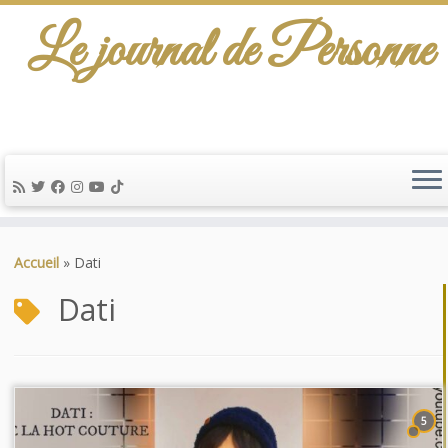
Le journal de Personne
Passer
au
Accueil
»
Dati
contenu
Dati
5